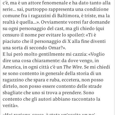
c’è, ma è un attore fenomenale e ha dato tanto alla
serie… sai, purtroppo rappresenta una condizione
comune fra i ragazzini di Baltimora, è triste, ma la
realtà è quella…». Ovviamente vorrei far domande
su ogni personaggio del cast, ma gli chiedo (qui
censuro il nome per evitare lo spoiler): «Ti è
piaciuto che il personaggio di X alla fine diventi
una sorta di secondo Omar?».
E lui però molto gentilmente mi cazzia: «Voglio
dire una cosa chiaramente: da dove vengo, in
America, in ogni città c’è un
The Wire
. Se mi chiedi
se sono contento in generale della storia di un
ragazzino che spara e ruba, eccetera, non posso
dirtelo, non posso essere contento delle strade
sbagliate che uno si trova a prendere. Sono
contento che gli autori abbiano raccontato la
verità».
«Hai ragione, scusa, è stata un’uscita un po’