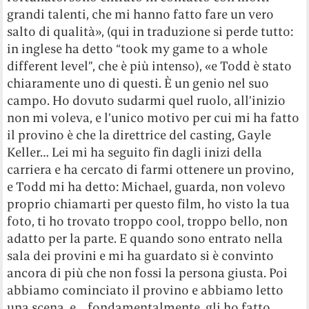
grandi talenti, che mi hanno fatto fare un vero
salto di qualità», (qui in traduzione si perde tutto:
in inglese ha detto “took my game to a whole
different level”, che è più intenso), «e Todd è stato
chiaramente uno di questi. È un genio nel suo
campo. Ho dovuto sudarmi quel ruolo, all’inizio
non mi voleva, e l’unico motivo per cui mi ha fatto
il provino è che la direttrice del casting, Gayle
Keller… Lei mi ha seguito fin dagli inizi della
carriera e ha cercato di farmi ottenere un provino,
e Todd mi ha detto: Michael, guarda, non volevo
proprio chiamarti per questo film, ho visto la tua
foto, ti ho trovato troppo cool, troppo bello, non
adatto per la parte. E quando sono entrato nella
sala dei provini e mi ha guardato si è convinto
ancora di più che non fossi la persona giusta. Poi
abbiamo cominciato il provino e abbiamo letto
una scena, e… fondamentalmente, gli ho fatto