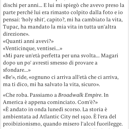
dischi per anni… E lui mi spiegò che avevo preso la
parte perché lui era rimasto colpito dalla foto e io
pensai: ‘holy shit’, capito?, mi ha cambiato la vita,
Tupac, ha mandato la mia vita in tutta un’altra
direzione».
«Quanti anni avevi?»
«Venticinque, ventisei…»
«Mi pare un’età perfetta per una svolta… Magari
dopo un po’ avresti smesso di provare a
sfondare…»
«Be’», ride, «ognuno ci arriva all’età che ci arriva,
ma ti dico, mi ha salvato la vita, sicuro».
«Che roba. Passiamo a
Broadwalk Empire
. In
America è appena cominciato. Com’è?»
«È andato in onda lunedì scorso. La storia è
ambientata ad Atlantic City nel 1920. È l’era del
proibizionismo, quando misero l’alcol fuorilegge.