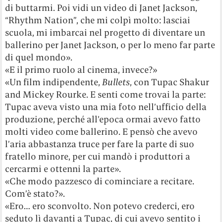
di buttarmi. Poi vidi un video di Janet Jackson,
“Rhythm Nation”, che mi colpì molto: lasciai
scuola, mi imbarcai nel progetto di diventare un
ballerino per Janet Jackson, o per lo meno far parte
di quel mondo».
«E il primo ruolo al cinema, invece?»
«Un film indipendente,
Bullets
, con Tupac Shakur
and Mickey Rourke. E senti come trovai la parte:
Tupac aveva visto una mia foto nell’ufficio della
produzione, perché all’epoca ormai avevo fatto
molti video come ballerino. E pensò che avevo
l’aria abbastanza truce per fare la parte di suo
fratello minore, per cui mandò i produttori a
cercarmi e ottenni la parte».
«Che modo pazzesco di cominciare a recitare.
Com’è stato?».
«Ero… ero sconvolto. Non potevo crederci, ero
seduto lì davanti a Tupac, di cui avevo sentito i