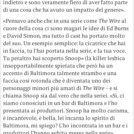
indietro e sono veramente fiero di aver fatto parte
di una cosa che ha avuto un impatto del genere».
«Pensavo anche che in una serie come
The Wire
al
cuore della cosa ci sono magari le idee di Ed Burns
e David Simon, ma tutto il cast ha portato molto
del suo. Un esempio semplice: la cicatrice che hai
in faccia, tu l’hai portata nella serie, e la tua voce.
Tu peraltro hai scoperto Snoop» (la killer lesbica
insopportabilmente spietata che però ha un
accento di Baltimora talmente strambo e una
faccia così rotonda che è diventata uno dei
personaggi minori più amati di
The Wire
– e si
chiama Snoop sia dal vero che nella serie). «Sì, ci
siamo conosciuti in un bar di Baltimora e l’ho
presentata ai produttori. Snoop ha molto carisma,
è incantevole, è bella, lei incarna lo spirito di
Baltimora, mi spiego? L’ho incontrata in un bar e i
produttori l’hanno subito messa nella serie».