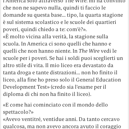
l’America solo attraverso The Wire: mi ha convinto
che non ne sapevo nulla, quindi ti faccio le
domande su questa base… tipo, la quarta stagione
è sul sistema scolastico e le scuole dei quartieri
poveri, quindi chiedo a te: com’è?».
«È molto vicina alla verità, la stagione sulla
scuola. In America ci sono quelli che hanno e
quelli che non hanno niente. In
The Wire
vedi le
scuole per i poveri. Se hai i soldi puoi sceglierti un
altro stile di vita. Il mio liceo era devastato da
tanta droga e tante distrazioni… non ho finito il
liceo, alla fine ho preso solo il General Education
Development Test» (credo sia l’esame per il
diploma di chi non ha finito il liceo).
«E come hai cominciato con il mondo dello
spettacolo?»
«Avevo ventitré, ventidue anni. Da tanto cercavo
qualcosa, ma non avevo ancora avuto il coraggio