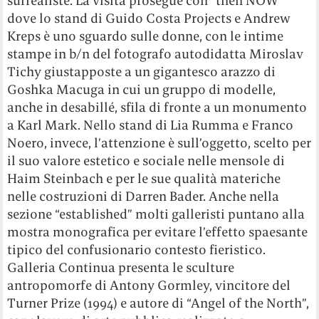
surrealiste. La visita prosegue con “then NOW”
dove lo stand di Guido Costa Projects e Andrew
Kreps è uno sguardo sulle donne, con le intime
stampe in b/n del fotografo autodidatta Miroslav
Tichy giustapposte a un gigantesco arazzo di
Goshka Macuga in cui un gruppo di modelle,
anche in desabillé, sfila di fronte a un monumento
a Karl Mark. Nello stand di Lia Rumma e Franco
Noero, invece, l’attenzione è sull’oggetto, scelto per
il suo valore estetico e sociale nelle mensole di
Haim Steinbach e per le sue qualità materiche
nelle costruzioni di Darren Bader. Anche nella
sezione “established” molti galleristi puntano alla
mostra monografica per evitare l’effetto spaesante
tipico del confusionario contesto fieristico.
Galleria Continua presenta le sculture
antropomorfe di Antony Gormley, vincitore del
Turner Prize (1994) e autore di “Angel of the North”,