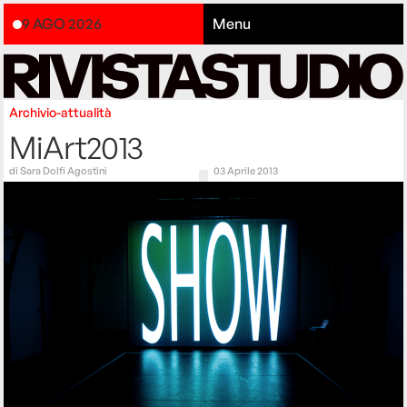
9 AGO 2026
Menu
Archivio-attualità
MiArt2013
di
Sara Dolfi Agostini
03 Aprile 2013