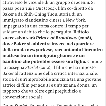
attraverso le vicende di un gruppo di 20enni. Si
passa poi a
Take Out
(2004), film co-diretto da
Baker e da Shih-Ching Tsou, storia di un
immigrato clandestino cinese a New York,
impegnato in una corsa contro il tempo per
saldare un debito che lo perseguita.
Il titolo
successivo sarà
Prince of Broadway
(2008),
dove Baker si addentra invece nel quartiere
della moda newyorkese, raccontando l’incontro
inatteso tra un immigrato ghanese e un
bambino che potrebbe essere suo figlio.
Chiude
la rassegna
Starlet
(2012), il film che ha imposto
Baker all’attenzione della critica internazionale,
storia di un’improbabile amicizia tra una giovane
attrice di film per adulti e un’anziana donna, un
rapporto che va oltre ogni pregiudizio e
convenzione sociale.
Dopo
Starlet
, Baker diresse
Tangerine
, film – che