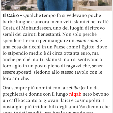
Il Cairo –
Qualche tempo fa si vedevano poche
barbe lunghe e ancora meno veli islamici nel caffè
Costa di Mohandeseen, uno dei luoghi di ritrovo
serali dei cairoti benestanti. Non solo perché
spendere tre euro per mangiare un
asian salad
è
una cosa da ricchi in un Paese come l’Egitto, dove
lo stipendio medio è di circa ottanta euro, ma
anche perché molti islamisti non si sentivano a
loro agio in un posto pieno di ragazzi che, senza
essere sposati, siedono allo stesso tavolo con le
loro amiche.
Ora sempre più uomini con la
zebiba
(callo da
preghiera) e donne con il lungo
niqab
nero bevono
un caffè accanto ai giovani laici e cosmopoliti. I
nostalgici più irriducibili degli anni ‘60 dicono che
sono turisti sauditi, ma è solo un modo per