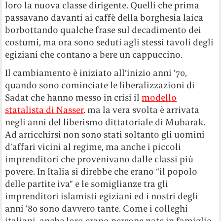
loro la nuova classe dirigente. Quelli che prima
passavano davanti ai caffè della borghesia laica
borbottando qualche frase sul decadimento dei
costumi, ma ora sono seduti agli stessi tavoli degli
egiziani che contano a bere un cappuccino.
Il cambiamento è iniziato all’inizio anni ’70,
quando sono cominciate le liberalizzazioni di
Sadat che hanno messo in crisi il
modello
statalista di Nasser
. ma la vera svolta è arrivata
negli anni del liberismo dittatoriale di Mubarak.
Ad arricchirsi non sono stati soltanto gli uomini
d’affari vicini al regime, ma anche i piccoli
imprenditori che provenivano dalle classi più
povere. In Italia si direbbe che erano “il popolo
delle partite iva” e le somiglianze tra gli
imprenditori islamisti egiziani ed i nostri degli
anni ’80 sono davvero tante. Come i colleghi
italiani, anche loro erano persone nate in famiglie