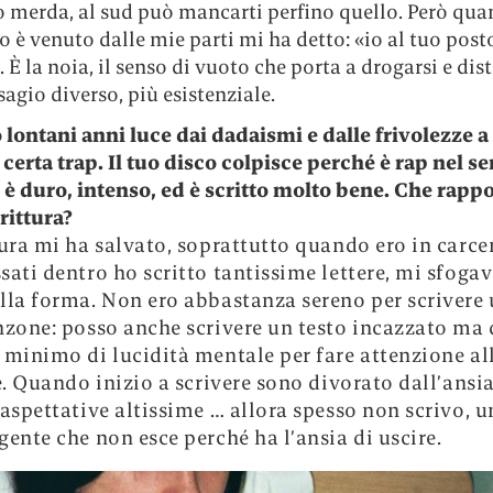
o merda, al sud può mancarti perfino quello. Però qu
 è venuto dalle mie parti mi ha detto: «io al tuo post
. È la noia, il senso di vuoto che porta a drogarsi e dis
sagio diverso, più esistenziale.
lontani anni luce dai dadaismi e dalle frivolezze a 
 certa trap. Il tuo disco colpisce perché è rap nel s
: è duro, intenso, ed è scritto molto bene. Che rappo
rittura?
tura mi ha salvato, soprattutto quando ero in carce
sati dentro ho scritto tantissime lettere, mi sfogav
lla forma. Non ero abbastanza sereno per scrivere
nzone: posso anche scrivere un testo incazzato ma
 minimo di lucidità mentale per fare attenzione al
le. Quando inizio a scrivere sono divorato dall’ansi
 aspettative altissime … allora spesso non scrivo, u
gente che non esce perché ha l’ansia di uscire.