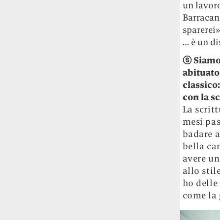
un lavor
Barracano
sparerei»
… è un di
ⓢ Siamo 
abituato
classico
con la sc
La scrit
mesi pas
badare a
bella ca
avere un
allo sti
ho delle
come la 