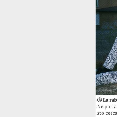
Rossi, per provare a sfuggire alle
tendenze dettate da Instagram anche
sulla ristorazione.
Il Pentagono ha improvvisamente
cambiato il modo in cui conta i morti e i
feriti nella guerra in Iran
Pare su
richiesta diretta dalla Casa Bianca.
Risultato: 4 morti "in meno" e circa 600
feriti in più.
Fred Again ha passato 50 ore
consecutive in livestream su YouTube
per completare il suo nuovo mixtape
Lo
ha fatto insieme al collettivo LATIN
MAFIA, registrato tutto a Città del
Messico e intitolato (didascalicamente
ⓢ La rab
ma efficacemente) 9 months & 50 hours.
Ne parlav
sto cerc