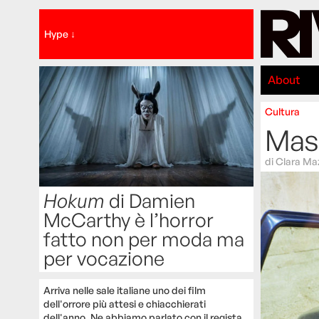
Hype ↓
About
Cultura
Mass
di
Clara Ma
Hokum
di Damien
McCarthy è l’horror
fatto non per moda ma
per vocazione
Arriva nelle sale italiane uno dei film
dell'orrore più attesi e chiacchierati
dell'anno. Ne abbiamo parlato con il regista