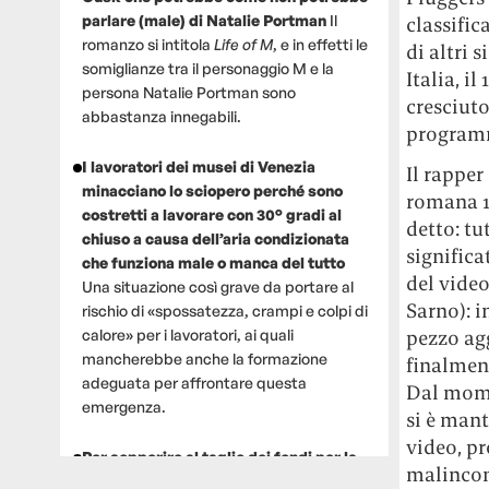
parlare (male) di Natalie Portman
Il
classific
romanzo si intitola
Life of M
, e in effetti le
di altri s
somiglianze tra il personaggio M e la
Italia, i
persona Natalie Portman sono
cresciuto
abbastanza innegabili.
program
I lavoratori dei musei di Venezia
Il rapper
minacciano lo sciopero perché sono
romana 1
costretti a lavorare con 30° gradi al
detto: tu
chiuso a causa dell’aria condizionata
significa
che funziona male o manca del tutto
del video
Una situazione così grave da portare al
Sarno): i
rischio di «spossatezza, crampi e colpi di
calore» per i lavoratori, ai quali
pezzo agg
mancherebbe anche la formazione
finalment
adeguata per affrontare questa
Dal mome
emergenza.
si è man
video, pr
Per sopperire al taglio dei fondi per la
malinconi
ricerca, un gruppo di scienziati che