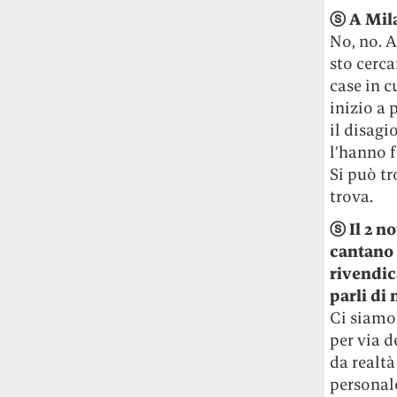
ⓢ A Mil
No, no. A
sto cerca
case in c
inizio a
il disagi
l’hanno f
Si può tr
trova.
ⓢ Il 2 n
cantano 
rivendic
parli di 
Ci siamo 
per via d
da realtà
personale