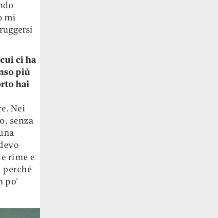
ando
o mi
truggersi
cui ci ha
enso più
rto hai
re. Nei
o, senza
 una
 devo
le rime e
a perché
n po’