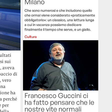
Milano
Che sono numerosi e che includono quello
che ormai viene considerato «praticamente
obbligatorio»: un classico, una lettura lunga
a cui in vacanza possiamo dedicare
finalmente il tempo che serve, e un giallo.
Cultura
ultati
si sui
i, aveva
paccio di
, vero
ina
zione ha
Francesco Guccini ci
ma perché
ha fatto pensare che le
e per
nostre vite normali
della