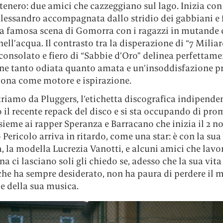
tenero: due amici che cazzeggiano sul lago. Inizia con 
Alessandro accompagnata dallo stridio dei gabbiani e 
la famosa scena di Gomorra con i ragazzi in mutande 
ell’acqua. Il contrasto tra la disperazione di “7 Miliard
consolato e fiero di “Sabbie d’Oro” delinea perfettam
ne tanto odiata quanto amata e un’insoddisfazione 
iona come motore e ispirazione.
riamo da Pluggers, l’etichetta discografica indipende
 il recente repack del disco e si sta occupando di pr
nsieme ai rapper Speranza e Barracano che inizia il 2 
ericolo arriva in ritardo, come una star: è con la sua
, la modella Lucrezia Vanotti, e alcuni amici che lav
na ci lasciano soli gli chiedo se, adesso che la sua vit
che ha sempre desiderato, non ha paura di perdere il 
e della sua musica.