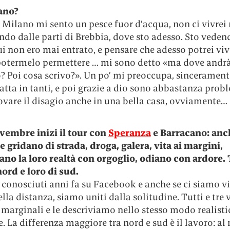
ano?
 Milano mi sento un pesce fuor d’acqua, non ci vivrei 
ndo dalle parti di Brebbia, dove sto adesso. Sto veden
ui non ero mai entrato, e pensare che adesso potrei viv
 potermelo permettere … mi sono detto «ma dove andrà 
o? Poi cosa scrivo?». Un po’ mi preoccupa, sincerament
atta in tanti, e poi grazie a dio sono abbastanza prob
ovare il disagio anche in una bella casa, ovviamente… 
ovembre inizi il tour con
Speranza
e Barracano: anc
e gridano di strada, droga, galera, vita ai margini,
ano la loro realtà con orgoglio, odiano con ardore.
nord e loro di sud.
conosciuti anni fa su Facebook e anche se ci siamo vi
ella distanza, siamo uniti dalla solitudine. Tutti e tr
 marginali e le descriviamo nello stesso modo realisti
. La differenza maggiore tra nord e sud è il lavoro: al 