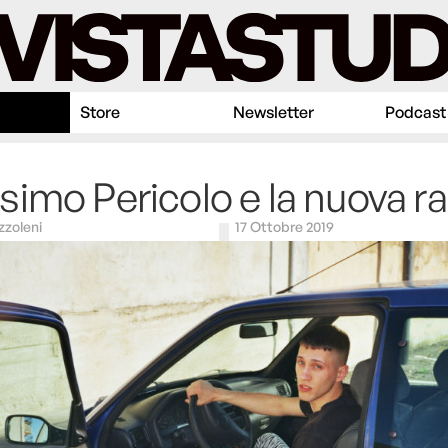
Store
Newsletter
Podcast
imo Pericolo e la nuova r
zzoleni
17 Ottobre 2019