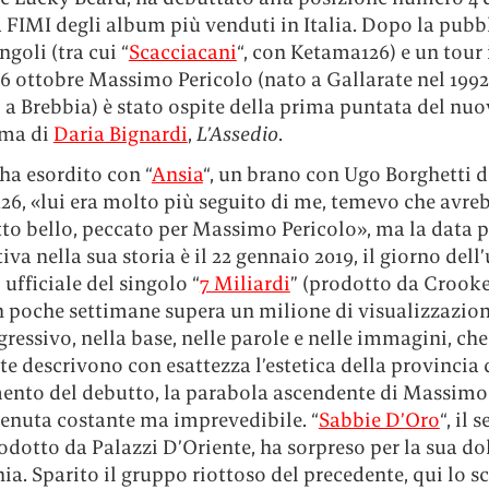
a FIMI degli album più venduti in Italia. Dopo la pubb
ingoli (tra cui “
Scacciacani
“, con Ketama126) e un tour 
l 16 ottobre Massimo Pericolo (nato a Gallarate nel 1992
 a Brebbia) è stato ospite della prima puntata del nu
ma di
Daria Bignardi
,
L’Assedio
.
 ha esordito con “
Ansia
“, un brano con Ugo Borghetti d
26, «lui era molto più seguito di me, temevo che avre
tto bello, peccato per Massimo Pericolo», ma la data 
tiva nella sua storia è il 22 gennaio 2019, il giorno dell
 ufficiale del singolo “
7 Miliardi
” (prodotto da Crooke
n poche settimane supera un milione di visualizzazion
ressivo, nella base, nelle parole e nelle immagini, che
e descrivono con esattezza l’estetica della provincia 
nto del debutto, la parabola ascendente di Massimo
tenuta costante ma imprevedibile. “
Sabbie D’Oro
“, il
odotto da Palazzi D’Oriente, ha sorpreso per la sua do
a. Sparito il gruppo riottoso del precedente, qui lo s