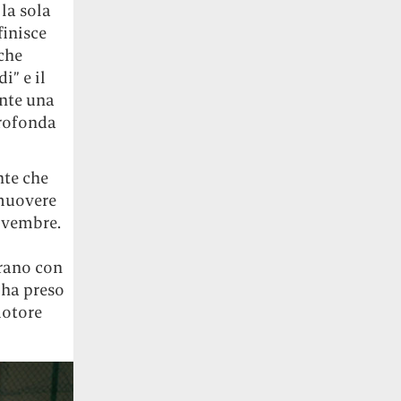
la sola
finisce
che
i” e il
ente una
profonda
nte che
omuovere
novembre.
orano con
a ha preso
motore