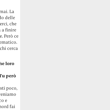
mai. La
do delle
erci, che
a finire
e. Però ce
lematico.
chi cerca
he loro
 Tu però
sti poco,
e veniamo
co e
nord fai