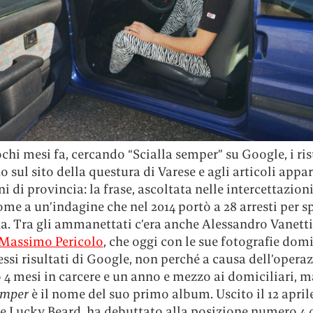
chi mesi fa, cercando “Scialla semper” su Google, i ris
 sul sito della questura di Varese e agli articoli appar
i di provincia: la frase, ascoltata nelle intercettazion
ome a un’indagine che nel 2014 portò a 28 arresti per s
a. Tra gli ammanettati c’era anche Alessandro Vanetti
Massimo Pericolo
, che oggi con le sue fotografie dom
essi risultati di Google, non perché a causa dell’opera
 4 mesi in carcere e un anno e mezzo ai domiciliari, 
emper
è il nome del suo primo album. Uscito il 12 april
 e Lucky Beard, ha debuttato alla posizione numero 4 