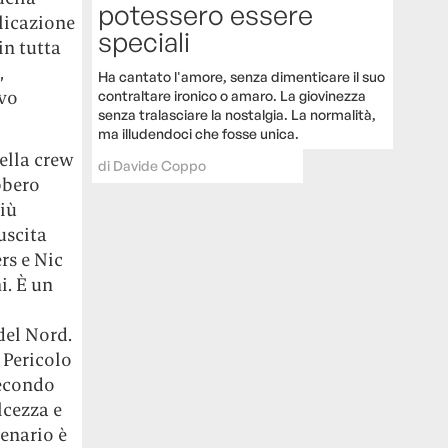
potessero essere
licazione
speciali
in tutta
,
Ha cantato l'amore, senza dimenticare il suo
ovo
contraltare ironico o amaro. La giovinezza
senza tralasciare la nostalgia. La normalità,
ma illudendoci che fosse unica.
ella crew
di
Davide Coppo
bbero
più
’uscita
rs e Nic
i. È un
del Nord.
 Pericolo
 secondo
lcezza e
cenario è