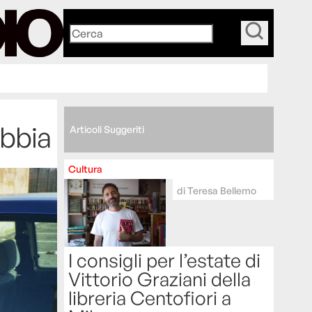
_
abbia
Articoli Suggeriti
Cultura
di
Teresa Bellemo
I consigli per l’estate di
Vittorio Graziani della
libreria Centofiori a