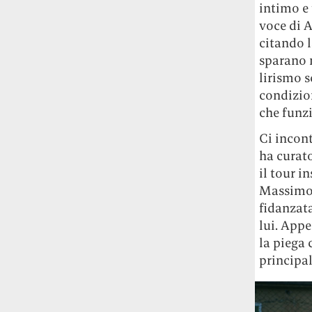
intimo e 
studia le marmotte ha aperto un canale
voce di 
OnlyFans tutto dedicato alle marmotte
OnlyMarms (si chiama proprio così) è
citando 
gratuito, pubblica «contenuti non
sparano n
censurati di marmotte dalle Montagne
lirismo s
Rocciose» e accetta mance per la buona
condizio
causa della scienza.
che funz
Le ondate di caldo potrebbero far
Ci incont
aumentare il prezzo del cibo più della
ha curato
guerra in Iran e della crisi nello Stretto
il tour i
di Hormuz
Addirittura un punto
Massimo P
percentuale di inflazione alimentare in
fidanzata
più, un aumento del costo del cibo che
lui. Appe
nel 2027 rischia di arrivare al 3 per cento.
la piega 
Il ristorante Trippa ha tolto dal menù i
principal
suoi due piatti più celebri perché troppe
persone prendevano solo quelli per
fotografarli
L'ha spiegato lo chef Diego