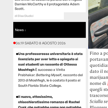
Damien McCarthy e il protagonista Adam
Scott.
di
Elisa Giudici
News ↓
06:19 SABATO 8 AGOSTO 2026
Fino a po
Una professoressa universitaria è stata
portavano
licenziata per aver letto e spiegato ai
suoi studenti un racconto di Ottessa
quotidian
Moshfegh
È successo a Vinita
dato il n
Prabhakar:
Bettering Myself
, racconto del
marijuan
2013 di Moshfegh, le è costato il posto al
nome di
South Florida State College.
quegli st
trascorso
Il nuovo, attesissimo,
Scialla s
chiacchieratissimo romanzo di Rachel
Pluggers
Cusk che potrebbe come non potrebbe