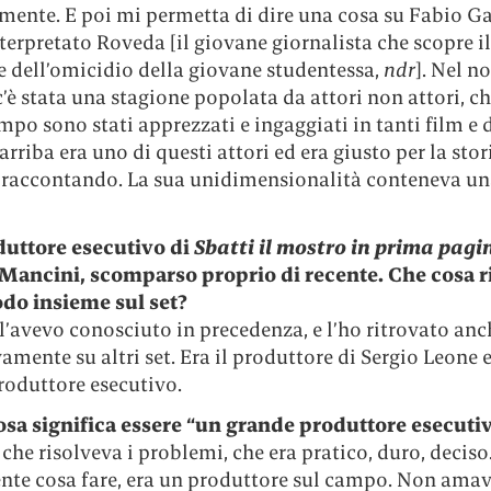
mente. E poi mi permetta di dire una cosa su Fabio Ga
terpretato Roveda [il giovane giornalista che scopre il
e dell’omicidio della giovane studentessa,
ndr
]. Nel n
’è stata una stagione popolata da attori non attori, ch
po sono stati apprezzati e ingaggiati in tanti film e 
Garriba era uno di questi attori ed era giusto per la stor
raccontando. La sua unidimensionalità conteneva una
duttore esecutivo di
Sbatti il mostro in prima pagi
Mancini, scomparso proprio di recente. Che cosa r
odo insieme sul set?
’avevo conosciuto in precedenza, e l’ho ritrovato anc
amente su altri set. Era il produttore di Sergio Leone 
roduttore esecutivo.
sa significa essere “un grande produttore esecuti
 che risolveva i problemi, che era pratico, duro, decis
nte cosa fare, era un produttore sul campo. Non amav