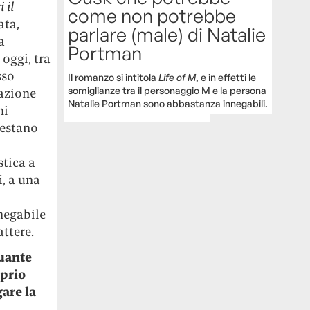
 il
come non potrebbe
ata,
parlare (male) di Natalie
a
Portman
 oggi, tra
sso
Il romanzo si intitola
Life of M
, e in effetti le
somiglianze tra il personaggio M e la persona
azione
Natalie Portman sono abbastanza innegabili.
ni
restano
stica a
i, a una
negabile
ttere.
uante
oprio
are la