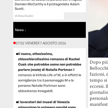
Damien McCarthy e il protagonista Adam
Scott.
di
Elisa Giudici
News ↓
07:52 VENERDÌ 7 AGOSTO 2026
Il nuovo, attesissimo,
chiacchieratissimo romanzo di Rachel
Dopo più
Cusk che potrebbe come non potrebbe
Bellocchi
parlare (male) di Natalie Portman
Il
fazioni, 
romanzo si intitola
Life of M
, e in effetti le
tempo si 
somiglianze tra il personaggio M e la
eccessi. 
persona Natalie Portman sono
abbastanza innegabili.
giornalis
personale
I lavoratori dei musei di Venezia
manifesta
minacciano lo sciopero perché sono