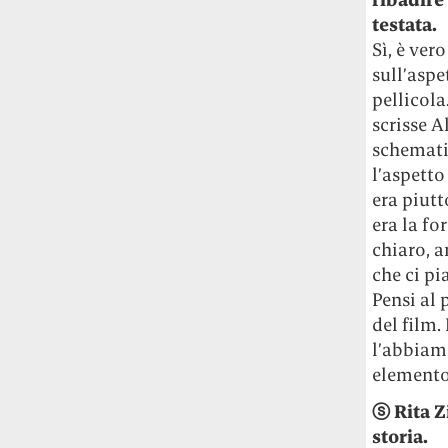
testata.
Sì, è vero
sull’aspe
pellicola
scrisse A
schemati
l’aspetto
era piutt
era la f
chiaro, a
che ci pi
Pensi al 
del film.
l’abbiamo
elemento
ⓢ
Rita Z
storia.