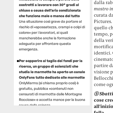
dalla rab
costretti a lavorare con 30° gradi al
mostro i
chiuso a causa dell’aria condizionata
curata da
che funziona male o manca del tutto
Pictures.
Una situazione così grave da portare al
quello ch
rischio di «spossatezza, crampi e colpi di
calore» per i lavoratori, ai quali
tempo, p
mancherebbe anche la formazione
della ver
adeguata per affrontare questa
mortifica
emergenza.
identici. 
cinematog
Per sopperire al taglio dei fondi per la
partire d
ricerca, un gruppo di scienziati che
visione p
studia le marmotte ha aperto un canale
Bellocchi
OnlyFans tutto dedicato alle marmotte
OnlyMarms (si chiama proprio così) è
come ogni
gratuito, pubblica «contenuti non
ⓢ
Sbatti
censurati di marmotte dalle Montagne
cose cre
Rocciose» e accetta mance per la buona
causa della scienza.
all’iniz
folla.