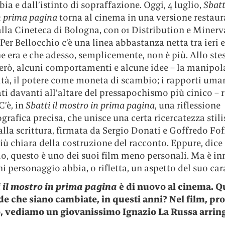
bia e dall’istinto di sopraffazione. Oggi, 4 luglio,
Sbatti
n prima pagina
torna al cinema in una versione restaur
lla Cineteca di Bologna, con 01 Distribution e Minerv
 Per Bellocchio c’è una linea abbastanza netta tra ieri e
e era e che adesso, semplicemente, non è più. Allo ste
erò, alcuni comportamenti e alcune idee – la manipol
ità, il potere come moneta di scambio; i rapporti uma
ti davanti all’altare del pressapochismo più cinico – 
C’è, in
Sbatti il mostro in prima pagina
, una riflessione
rafica precisa, che unisce una certa ricercatezza stili
alla scrittura, firmata da Sergio Donati e Goffredo Fof
iù chiara della costruzione del racconto. Eppure, dice
o, questo è uno dei suoi film meno personali. Ma è in
 personaggio abbia, o rifletta, un aspetto del suo cara
 il mostro in prima pagina
è di nuovo al cinema. Q
de che siano cambiate, in questi anni? Nel film, pr
io, vediamo un giovanissimo Ignazio La Russa arring