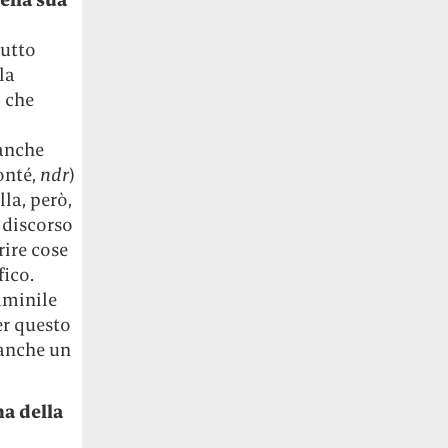
tutto
la
o che
 anche
onté,
ndr
)
lla, però,
 discorso
rire cose
ico.
mminile
er questo
 anche un
ma della