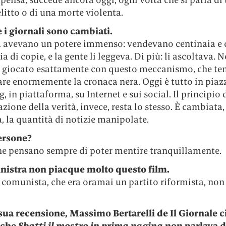
itto o di una morte violenta.
i giornali sono cambiati.
a avevano un potere immenso: vendevano centinaia e 
a di copie, e la gente li leggeva. Di più: li ascoltava. N
giocato esattamente con questo meccanismo, che te
re enormemente la cronaca nera. Oggi è tutto in piazz
, in piattaforma, su Internet e sui social. Il principio 
ione della verità, invece, resta lo stesso. È cambiata,
 la quantità di notizie manipolate.
ersone?
ne pensano sempre di poter mentire tranquillamente.
inistra non piacque molto questo film.
o comunista, che era oramai un partito riformista, no
sua recensione, Massimo Bertarelli de Il Giornale c
 che
Sbatti il mostro in prima pagina
non parlava d