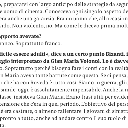
 prepararsi con largo anticipo delle strategie da segui
e uomo di cinema. Conosceva ogni singolo aspetto del
era anche una garanzia. Era un uomo che, all’occasion
uvido. Non violento, no. Ma come le dicevo prima molt
apporto avevate?
franco. Soprattutto franco.
ficile essere adulti», dice a un certo punto Bizanti, i
gio interpretato da Gian Maria Volonté. Lo è davv
to. Soprattutto perché bisogna fare i conti con la realt
n Maria aveva tante battute come questa. Se ci pensa, 
 che ha con Roveda è tutto così. Siamo in guerra, gli 
simile, oggi, è assolutamente impensabile. Anche la n
classe, insisteva Gian Maria. Erano frasi utili per evide
tensione che c’era in quel periodo. L’obiettivo del per
é era castrare, o almeno rallentare, i giovani di sinistr
 pronto a tutto, anche ad andare contro il suo ruolo di
ta.