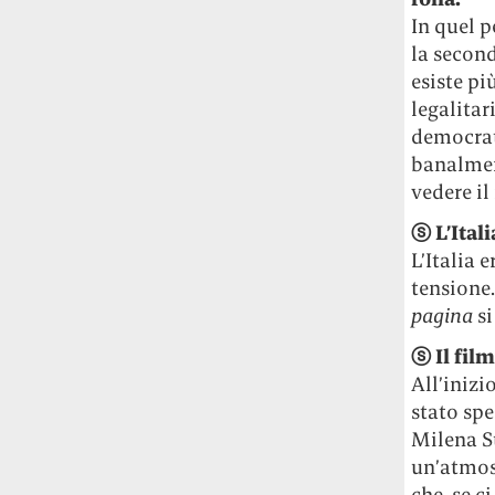
Le ondate di caldo potrebbero far
In quel p
aumentare il prezzo del cibo più della
la second
guerra in Iran e della crisi nello Stretto
esiste pi
di Hormuz
Addirittura un punto
legalitar
percentuale di inflazione alimentare in
democrati
più, un aumento del costo del cibo che
banalmen
nel 2027 rischia di arrivare al 3 per cento.
vedere il
Il ristorante Trippa ha tolto dal menù i
ⓢ
L’Ital
suoi due piatti più celebri perché troppe
L’Italia 
persone prendevano solo quelli per
tensione.
fotografarli
L'ha spiegato lo chef Diego
Rossi, per provare a sfuggire alle
pagina
si
tendenze dettate da Instagram anche
ⓢ
Il fil
sulla ristorazione.
All’inizi
stato sp
Il Pentagono ha improvvisamente
cambiato il modo in cui conta i morti e i
Milena S
feriti nella guerra in Iran
Pare su
un’atmosf
richiesta diretta dalla Casa Bianca.
che, se c