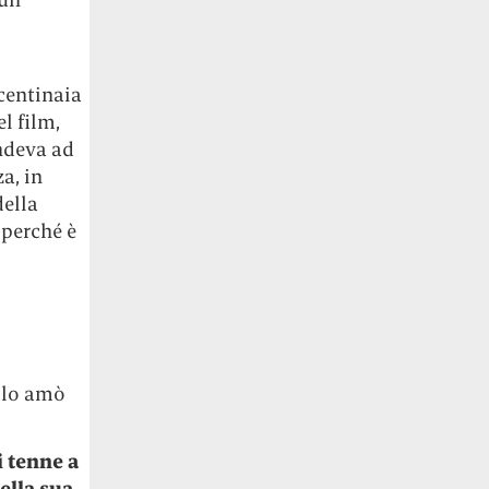
centinaia
el film,
ndeva ad
a, in
della
 perché è
n lo amò
i tenne a
ella sua