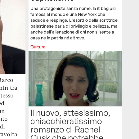
Una protagonista senza nome, la it bag più
famosa al mondo e una New York che
seduce e respinge. L'esordio della scrittrice
palestinese parla di privilegio e bellezza, ma
anche dell'alienazione di chi non si sente a
casa né in patria né altrove.
Cultura
Marco
ntri tra
stesso
ed
un
Il nuovo, attesissimo,
onto
chiacchieratissimo
di
romanzo di Rachel
travolta
Cusk che potrebbe