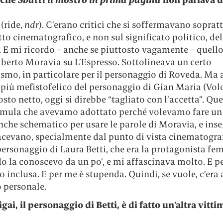
 (ride,
ndr
). C’erano critici che si soffermavano soprat
tto cinematografico, e non sul significato politico, del
. E mi ricordo – anche se piuttosto vagamente – quell
lberto Moravia su L’Espresso. Sottolineava un certo
smo, in particolare per il personaggio di Roveda. Ma
 più mefistofelico del personaggio di Gian Maria (Vol
osto netto, oggi si direbbe “tagliato con l’accetta”. Que
ormula che avevamo adottato perché volevamo fare un
nche schematico per usare le parole di Moravia, e inse
acevano, specialmente dal punto di vista cinematograf
personaggio di Laura Betti, che era la protagonista fe
 Io la conoscevo da un po’, e mi affascinava molto. E p
 inclusa. E per me è stupenda. Quindi, se vuole, c’era
 personale.
igai, il personaggio di Betti, è di fatto un’altra vitti