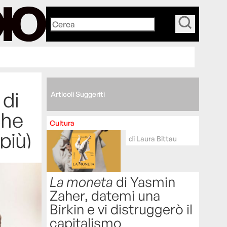
_
 di
Articoli Suggeriti
che
Cultura
più)
di
Laura Bittau
La moneta
di Yasmin
Zaher, datemi una
Birkin e vi distruggerò il
capitalismo