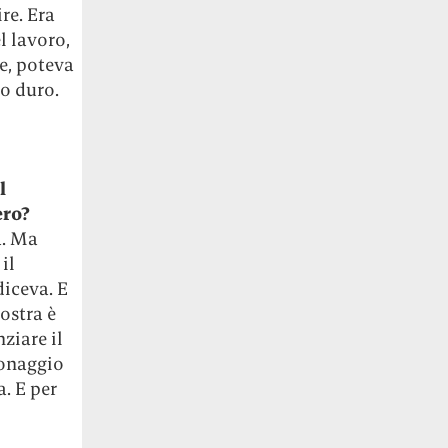
re. Era
 lavoro,
e, poteva
o duro.
l
ero?
à. Ma
il
diceva. E
ostra è
nziare il
sonaggio
a. E per