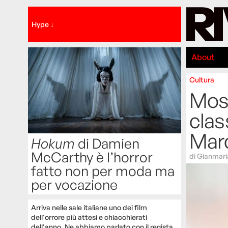
Hype ↓
About
Cultura
Mostr
clas
Marc
Hokum
di Damien
McCarthy è l’horror
di
Gianmar
fatto non per moda ma
per vocazione
Arriva nelle sale italiane uno dei film
dell'orrore più attesi e chiacchierati
dell'anno. Ne abbiamo parlato con il regista