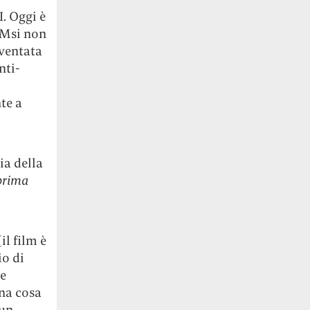
I. Oggi è
L’Msi non
iventata
nti-
te a
ia della
 prima
il film è
io di
re
Una cosa
 un