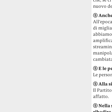
Risultato: 4 morti "in meno" e circa 600
nuovo del
feriti in più.
ⓢ
Anche 
Fred Again ha passato 50 ore
All’epoc
consecutive in livestream su YouTube
di migliai
per completare il suo nuovo mixtape
Lo
abbiamo 
ha fatto insieme al collettivo LATIN
amplifica
MAFIA, registrato tutto a Città del
streaming
Messico e intitolato (didascalicamente
manipolaz
ma efficacemente) 9 months & 50 hours.
cambiata,
I Massive Attack sono stati banditi a
ⓢ
E le p
vita da Singapore dopo aver esposto la
Le perso
bandiera della Palestina durante un
concerto
Prima di essere espulsi hanno
ⓢ
Alla s
subìto perquisizioni e il sequestro dei
Il Partit
passaporti. «Un'esperienza surreale», l'ha
affatto.
definita la band.
ⓢ
Nella 
ribadire