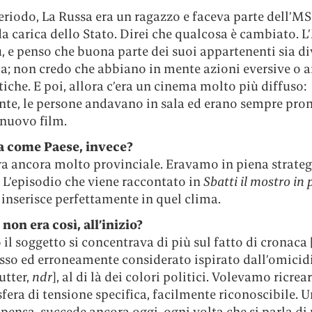
eriodo, La Russa era un ragazzo e faceva parte dell’MS
a carica dello Stato. Direi che qualcosa è cambiato. 
ù, e penso che buona parte dei suoi appartenenti sia d
ia; non credo che abbiano in mente azioni eversive o a
che. E poi, allora c’era un cinema molto più diffuso:
te, le persone andavano in sala ed erano sempre pron
 nuovo film.
ia come Paese, invece?
era ancora molto provinciale. Eravamo in piena strateg
 L’episodio che viene raccontato in
Sbatti il mostro in
 inserisce perfettamente in quel clima.
m non era così, all’inizio?
o il soggetto si concentrava di più sul fatto di cronaca [
esso ed erroneamente considerato ispirato dall’omicid
utter,
ndr
], al di là dei colori politici. Volevamo ricrea
era di tensione specifica, facilmente riconoscibile. 
i pensa, succede ancora oggi, ogni volta che si parla di