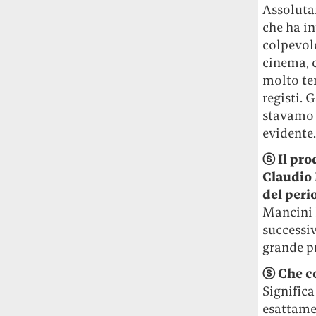
Assoluta
che ha in
colpevol
cinema, c
molto tem
registi. 
stavamo 
evidente.
ⓢ
Il pro
Claudio 
del peri
Mancini l
successiv
grande p
ⓢ
Che co
Significa
esattame