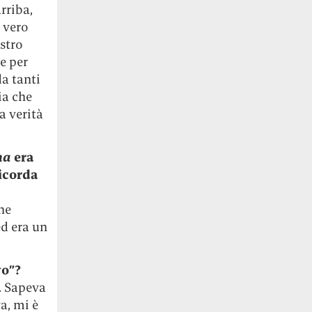
rriba,
 vero
ostro
e per
da tanti
ia che
 verità
na
era
icorda
he
ed era un
vo”?
o. Sapeva
a, mi è