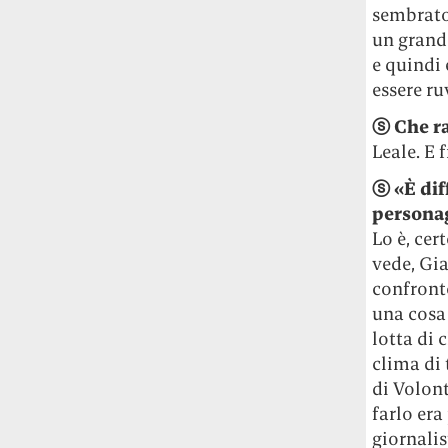
sembrato,
un grand
e quindi 
essere r
ⓢ
Che r
Leale. E 
ⓢ
«È dif
personag
Lo è, cer
vede, Gia
confronto
una cosa 
lotta di 
clima di 
di Volont
farlo era
giornalis