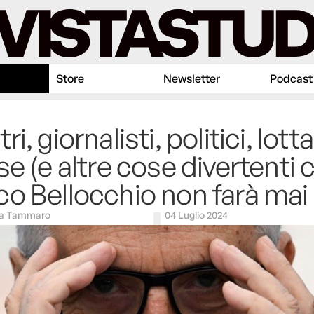
Store
Newsletter
Podcast
i, giornalisti, politici, lotta
se (e altre cose divertenti 
o Bellocchio non farà mai 
ia Tammaro
04 Luglio 2024