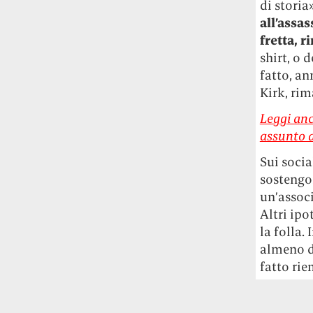
di storia
studia le marmotte ha aperto un canale
all’assas
OnlyFans tutto dedicato alle marmotte
fretta, r
OnlyMarms (si chiama proprio così) è
shirt, o 
gratuito, pubblica «contenuti non
censurati di marmotte dalle Montagne
fatto, an
Rocciose» e accetta mance per la buona
Kirk, rim
causa della scienza.
Leggi anc
assunto d
Le ondate di caldo potrebbero far
aumentare il prezzo del cibo più della
Sui socia
guerra in Iran e della crisi nello Stretto
sostengo
di Hormuz
Addirittura un punto
un’associ
percentuale di inflazione alimentare in
più, un aumento del costo del cibo che
Altri ipo
nel 2027 rischia di arrivare al 3 per cento.
la folla.
almeno da
Il ristorante Trippa ha tolto dal menù i
fatto ri
suoi due piatti più celebri perché troppe
persone prendevano solo quelli per
fotografarli
L'ha spiegato lo chef Diego