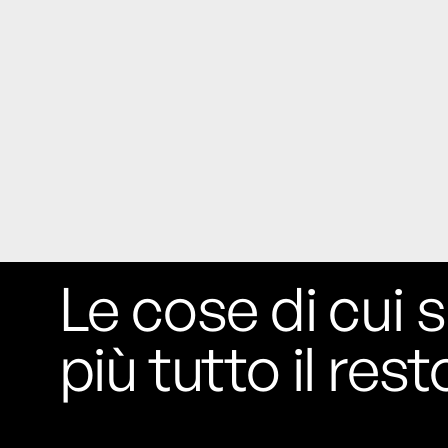
Rossi, per provare a sfuggire alle
tendenze dettate da Instagram anche
sulla ristorazione.
Il Pentagono ha improvvisamente
cambiato il modo in cui conta i morti e i
feriti nella guerra in Iran
Pare su
richiesta diretta dalla Casa Bianca.
Risultato: 4 morti "in meno" e circa 600
feriti in più.
Fred Again ha passato 50 ore
Le cose di cui s
consecutive in livestream su YouTube
per completare il suo nuovo mixtape
Lo
ha fatto insieme al collettivo LATIN
più tutto il rest
MAFIA, registrato tutto a Città del
Messico e intitolato (didascalicamente
ma efficacemente) 9 months & 50 hours.