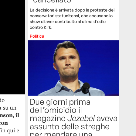
La decisione è arrivata dopo le proteste dei
conservatori statunitensi, che accusano lo
show di aver contribuito al clima d’odio
contro Kirk.
Politica
to
Due giorni prima
a su un
dell’omicidio il
nson, il
magazine
Jezebel
aveva
con
assunto delle streghe
in qui e
per mandare una