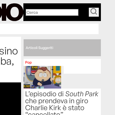
_
ssino
Articoli Suggeriti
uba,
Pop
L’episodio di
South Park
che prendeva in giro
Charlie Kirk è stato
“cancellato”