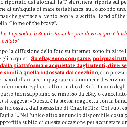
to riportato dai giornali, la T-shirt, nera, riporta sul pe
ne di un’aquila di mare testabianca, sullo sfondo una
nse che garrisce al vento, sopra la scritta “Land of the 
lla “Home of the brave”.
he: L’episodio di South Park che prendeva in giro Charli
ncellato”
po la diffusione della foto su internet, sono iniziate l
e gli acquisti.
Su eBay sono comparse, poi quasi tutt
dalla piattaforma o acquistate dagli utenti, diverse
e simili a quella indossata dal cecchino
, con prezzi 
 e i 500 dollari, accompagnate da annunci e descrizioni
riferimenti espliciti all’omicidio di Kirk. In uno degl
parso (non sappiamo se rimosso da eBay o cancellato
) si leggeva: «Questa è la stessa maglietta con la band
 indossata dall’assassino di Charlie Kirk. Chi vuol ca
Taglia L. Nell’unico altro annuncio disponibile costa 
approfitta subito di questa occasione per acquistare u