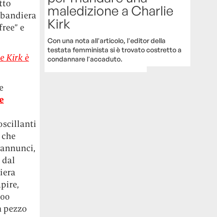
tto
maledizione a Charlie
 bandiera
Kirk
free” e
Con una nota all'articolo, l'editor della
testata femminista si è trovato costretto a
e Kirk è
condannare l'accaduto.
e
e
oscillanti
 che
i annunci,
 dal
iera
pire,
500
n pezzo