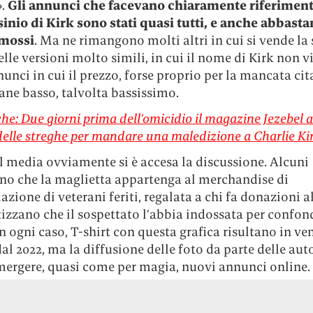
».
Gli annunci che facevano chiaramente riferimen
sinio di Kirk sono stati quasi tutti, e anche abbasta
imossi
. Ma ne rimangono molti altri in cui si vende la 
delle versioni molto simili, in cui il nome di Kirk non v
nunci in cui il prezzo, forse proprio per la mancata cit
ane basso, talvolta bassissimo.
he: Due giorni prima dell’omicidio il magazine Jezebel 
elle streghe per mandare una maledizione a Charlie Ki
l media ovviamente si è accesa la discussione. Alcuni
no che la maglietta appartenga al merchandise di
azione di veterani feriti, regalata a chi fa donazioni a
tizzano che il sospettato l’abbia indossata per confond
 In ogni caso, T-shirt con questa grafica risultano in ve
l 2022, ma la diffusione delle foto da parte delle aut
emergere, quasi come per magia, nuovi annunci online.