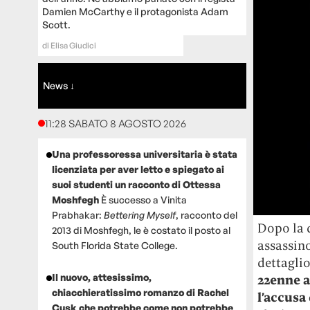
Damien McCarthy e il protagonista Adam
Scott.
di
Elisa Giudici
News ↓
11:28 SABATO 8 AGOSTO 2026
Una professoressa universitaria è stata
licenziata per aver letto e spiegato ai
suoi studenti un racconto di Ottessa
Moshfegh
È successo a Vinita
Prabhakar:
Bettering Myself
, racconto del
Dopo la d
2013 di Moshfegh, le è costato il posto al
assassino
South Florida State College.
dettaglio
Il nuovo, attesissimo,
22enne a
chiacchieratissimo romanzo di Rachel
l’accusa
Cusk che potrebbe come non potrebbe