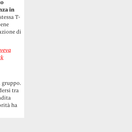
to
nza in
stessa T-
iene
azione di
aveva
rk
l gruppo.
ersi tra
ndita
orità ha