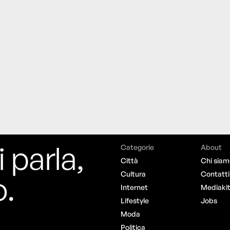
i parla,
Categorie
About
Città
Chi siam
o.
Cultura
Contatti
Internet
Mediaki
Lifestyle
Jobs
Moda
Politica