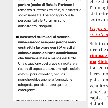
che è sta
parlare (male) di Natalie Portman
Il
l’immagi
romanzo si intitola
Life of M
, e in effetti le
statunite
somiglianze tra il personaggio M e la
sotto que
persona Natalie Portman sono
abbastanza innegabili.
Leggi anc
stato “ca
I lavoratori dei musei di Venezia
minacciano lo sciopero perché sono
Subito do
costretti a lavorare con 30° gradi al
ricerche 
chiuso a causa dell’aria condizionata
rimosse 
che funziona male o manca del tutto
magliett
Una situazione così grave da portare al
tra i 200
rischio di «spossatezza, crampi e colpi di
facevano 
calore» per i lavoratori, ai quali
poi scom
mancherebbe anche la formazione
adeguata per affrontare questa
venditore
emergenza.
americana
capisca. 
Per sopperire al taglio dei fondi per la
dollari: 
ricerca, un gruppo di scienziati che