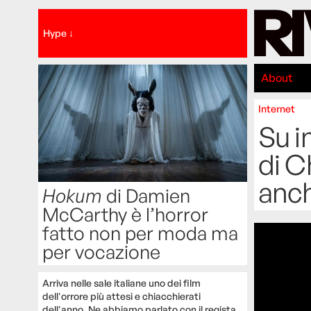
Hype ↓
About
Internet
Su i
di C
anch
Hokum
di Damien
McCarthy è l’horror
fatto non per moda ma
per vocazione
Arriva nelle sale italiane uno dei film
dell'orrore più attesi e chiacchierati
dell'anno. Ne abbiamo parlato con il regista