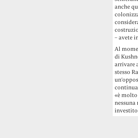
Risultato: 4 morti "in meno" e circa 600
anche qua
feriti in più.
colonizza
consider
Fred Again ha passato 50 ore
costruzi
consecutive in livestream su YouTube
– avete i
per completare il suo nuovo mixtape
Lo
ha fatto insieme al collettivo LATIN
Al moment
MAFIA, registrato tutto a Città del
di Kushne
Messico e intitolato (didascalicamente
arrivare 
ma efficacemente) 9 months & 50 hours.
stesso Ra
un’oppos
I Massive Attack sono stati banditi a
vita da Singapore dopo aver esposto la
continua 
bandiera della Palestina durante un
«è molto 
concerto
Prima di essere espulsi hanno
nessuna r
subìto perquisizioni e il sequestro dei
investito
passaporti. «Un'esperienza surreale», l'ha
definita la band.