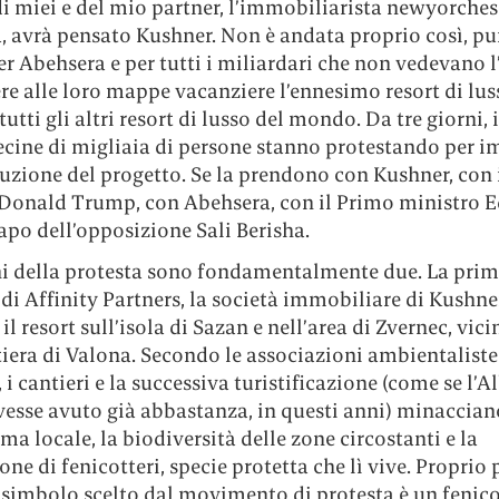
di miei e del mio partner, l’immobiliarista newyorche
, avrà pensato Kushner. Non è andata proprio così, p
per Abehsera e per tutti i miliardari che non vedevano l
e alle loro mappe vacanziere l’ennesimo resort di lus
tutti gli altri resort di lusso del mondo. Da tre giorni, i
ecine di migliaia di persone stanno protestando per i
uzione del progetto. Se la prendono con Kushner, con i
Donald Trump, con Abehsera, con il Primo ministro 
capo dell’opposizione Sali Berisha.
ni della protesta sono fondamentalmente due. La prima
di Affinity Partners, la società immobiliare di Kushne
 il resort
sull’isola di Sazan e nell’area di Zvernec, vici
tiera di Valona.
Secondo le associazioni ambientaliste 
, i cantieri e la successiva turistificazione (come se l’A
vesse avuto già abbastanza, in questi anni) minaccian
ema locale, la biodiversità delle zone circostanti e la
ne di fenicotteri, specie protetta che lì vive. Proprio 
 simbolo scelto dal movimento di protesta è un fenic