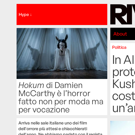
Hype ↓
About
Politica
In A
prot
Kush
Hokum
di Damien
McCarthy è l’horror
cost
fatto non per moda ma
un’a
per vocazione
Arriva nelle sale italiane uno dei film
dell'orrore più attesi e chiacchierati
dell'anno. Ne abbiamo parlato con il regista