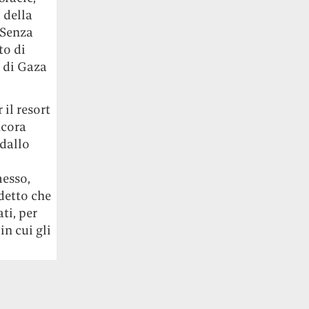
 della
 Senza
to di
 di Gaza
 il resort
ncora
 dallo
messo,
detto che
ti, per
n cui gli