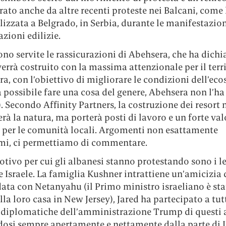
irato anche da altre recenti proteste nei Balcani, come 
ilizzata a Belgrado, in Serbia, durante le manifestazio
azioni edilizie.
no servite le rassicurazioni di Abehsera, che ha dichi
 verrà costruito con la massima attenzionale per il terri
ra, con l’obiettivo di migliorare le condizioni dell’ec
 possibile fare una cosa del genere, Abehsera non l’ha
).
Secondo Affinity Partners, la costruzione dei resort 
à la natura, ma porterà posti di lavoro e un forte val
 per le comunità locali. Argomenti non esattamente
mi, ci permettiamo di commentare.
otivo per cui gli albanesi stanno protestando sono i l
 Israele. La famiglia Kushner intrattiene un’amicizia 
ata con Netanyahu (il Primo ministro israeliano è sta
lla loro casa in New Jersey), Jared ha partecipato a tut
 diplomatiche dell’amministrazione Trump di questi 
dosi sempre apertamente e nettamente dalla parte di I