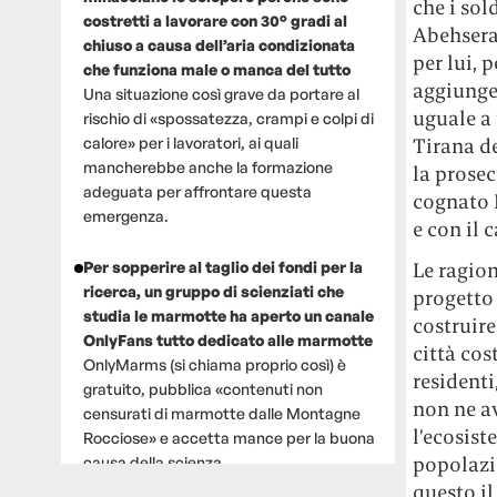
che i sol
costretti a lavorare con 30° gradi al
Abehsera
chiuso a causa dell’aria condizionata
per lui, 
che funziona male o manca del tutto
aggiunger
Una situazione così grave da portare al
uguale a 
rischio di «spossatezza, crampi e colpi di
calore» per i lavoratori, ai quali
Tirana d
mancherebbe anche la formazione
la prosec
adeguata per affrontare questa
cognato 
emergenza.
e con il 
Per sopperire al taglio dei fondi per la
Le ragio
ricerca, un gruppo di scienziati che
progetto 
studia le marmotte ha aperto un canale
costruire
OnlyFans tutto dedicato alle marmotte
città cos
OnlyMarms (si chiama proprio così) è
residenti
gratuito, pubblica «contenuti non
non ne a
censurati di marmotte dalle Montagne
l’ecosist
Rocciose» e accetta mance per la buona
popolazio
causa della scienza.
questo il