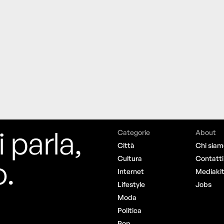
i parla,
Categorie
About
Città
Chi siam
o.
Cultura
Contatti
Internet
Mediaki
Lifestyle
Jobs
Moda
Politica
Pop