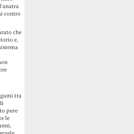
l’anatra
ni contro
arato che
torio e,
osistema
non
ore
egami tra
di
to pure
te le
anni,
sraele,