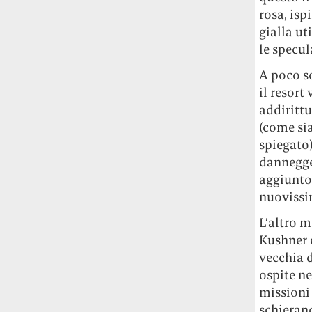
Le ondate di caldo potrebbero far
rosa, isp
aumentare il prezzo del cibo più della
gialla ut
guerra in Iran e della crisi nello Stretto
le specul
di Hormuz
Addirittura un punto
percentuale di inflazione alimentare in
A poco so
più, un aumento del costo del cibo che
il resort
nel 2027 rischia di arrivare al 3 per cento.
addirittu
(come sia
Il ristorante Trippa ha tolto dal menù i
spiegato
suoi due piatti più celebri perché troppe
dannegger
persone prendevano solo quelli per
aggiunto
fotografarli
L'ha spiegato lo chef Diego
nuovissi
Rossi, per provare a sfuggire alle
tendenze dettate da Instagram anche
L’altro m
sulla ristorazione.
Kushner e
vecchia d
Il Pentagono ha improvvisamente
ospite ne
cambiato il modo in cui conta i morti e i
feriti nella guerra in Iran
Pare su
missioni
richiesta diretta dalla Casa Bianca.
schieran