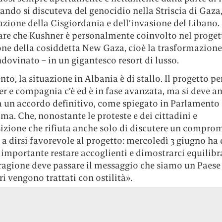
ndo si discuteva del genocidio nella Striscia di Gaza,
zione della Cisgiordania e dell’invasione del Libano.
are che Kushner è personalmente coinvolto nel proget
one della cosiddetta New Gaza, cioè la trasformazione
ndovinato – in un gigantesco resort di lusso.
o, la situazione in Albania è di stallo. Il progetto per
r e compagnia c’è ed è in fase avanzata, ma si deve a
a un accordo definitivo, come spiegato in Parlamento
ma. Che, nonostante le proteste e dei cittadini e
izione che rifiuta anche solo di discutere un compro
a dirsi favorevole al progetto: mercoledì 3 giugno ha 
importante restare accoglienti e dimostrarci equilibra
agione deve passare il messaggio che siamo un Paese i
ri vengono trattati con ostilità».