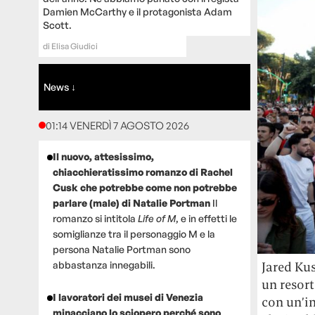
Damien McCarthy e il protagonista Adam
Scott.
di
Elisa Giudici
News ↓
01:14 VENERDÌ 7 AGOSTO 2026
Il nuovo, attesissimo,
chiacchieratissimo romanzo di Rachel
Cusk che potrebbe come non potrebbe
parlare (male) di Natalie Portman
Il
romanzo si intitola
Life of M
, e in effetti le
somiglianze tra il personaggio M e la
persona Natalie Portman sono
abbastanza innegabili.
Jared Ku
un resort
I lavoratori dei musei di Venezia
con un’in
minacciano lo sciopero perché sono