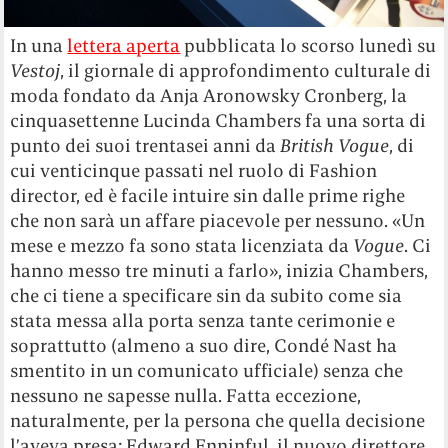
In una
lettera aperta
pubblicata lo scorso lunedì su
Vestoj
, il giornale di approfondimento culturale di
moda fondato da Anja Aronowsky Cronberg, la
cinquasettenne Lucinda Chambers fa una sorta di
punto dei suoi trentasei anni da
British Vogue
, di
cui venticinque passati nel ruolo di Fashion
director, ed è facile intuire sin dalle prime righe
che non sarà un affare piacevole per nessuno. «Un
mese e mezzo fa sono stata licenziata da
Vogue
. Ci
hanno messo tre minuti a farlo», inizia Chambers,
che ci tiene a specificare sin da subito come sia
stata messa alla porta senza tante cerimonie e
soprattutto (almeno a suo dire, Condé Nast ha
smentito in un comunicato ufficiale) senza che
nessuno ne sapesse nulla. Fatta eccezione,
naturalmente, per la persona che quella decisione
l’aveva presa: Edward Enninful, il nuovo direttore