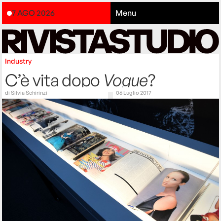
7 AGO 2026
Menu
Industry
C’è vita dopo
Vogue
?
di
Silvia Schirinzi
06 Luglio 2017