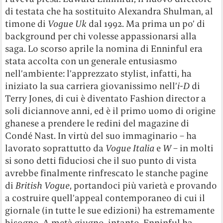
di testata che ha sostituito Alexandra Shulman, al
timone di
Vogue Uk
dal 1992. Ma prima un po’ di
background per chi volesse appassionarsi alla
saga. Lo scorso aprile la nomina di Enninful era
stata accolta con un generale entusiasmo
nell’ambiente: l’apprezzato stylist, infatti, ha
iniziato la sua carriera giovanissimo nell’
i-D
di
Terry Jones, di cui è diventato Fashion director a
soli diciannove anni, ed è il primo uomo di origine
ghanese a prendere le redini del magazine di
Condé Nast. In virtù del suo immaginario – ha
lavorato soprattutto da
Vogue Italia
e
W
– in molti
si sono detti fiduciosi che il suo punto di vista
avrebbe finalmente rinfrescato le stanche pagine
di
British Vogue
, portandoci più varietà e provando
a costruire quell’appeal contemporaneo di cui il
giornale (in tutte le sue edizioni) ha estremamente
bisogno. A metà giugno, intanto, Enninful ha