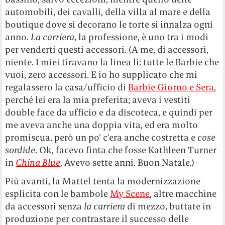
automobili, dei cavalli, della villa al mare e della
boutique dove si decorano le torte si innalza ogni
anno.
La carriera
, la professione, è uno tra i modi
per venderti questi accessori. (A me, di accessori,
niente. I miei tiravano la linea lì: tutte le Barbie che
vuoi, zero accessori. E io ho supplicato che mi
regalassero la casa/ufficio di
Barbie Giorno e Sera
,
perché lei era la mia preferita; aveva i vestiti
double face da ufficio e da discoteca, e quindi per
me aveva anche una doppia vita, ed era molto
promiscua, però un po’ c’era anche costretta e
cose
sordide
. Ok, facevo finta che fosse Kathleen Turner
in
China Blue
. Avevo sette anni. Buon Natale.)
Più avanti, la Mattel tenta la modernizzazione
esplicita con le bambole
My Scene
, altre macchine
da accessori senza
la carriera
di mezzo, buttate in
produzione per contrastare il successo delle