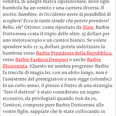
vendita, di allegra marca ispirazionale, dove ogni
bambola ha un vestito e una carriera diversa. Il
motto:
bambine, in Occidente avete la possibilità di
scegliere! Ecco le tante strade che potete prendere!
Bello, eh? Ottimo: come riportato da
Slate
, Barbie
Dottoressa costa il triplo delle altre. 35 dollari per
uno stetotoscopio e un camice bianco. Se volete
spendere solo 12-14 dollari, potete indirizzare la
bambina verso
Barbie Presidente della Repubblica
,
verso
Barbie Fashion Designer
o anche
Barbie
Illusionista
. (Questo mi sembra progresso: Barbie
fa trucchi di magia lei, con un abito lungo, non è
l’assistente del prestigiatore e non regge colombe.)
In un certo senso, il prezzo è frutto di una strategia:
“fare il dottore” è stato considerato un sogno
eccessivo, da privilegiati quando non da 1%.
Genitori, comprate pure Barbie Dottoressa alle
vostre figlie, sappiate che le state collocando in