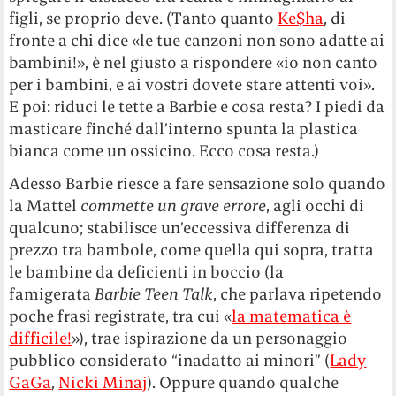
figli, se proprio deve. (Tanto quanto
Ke$ha
, di
fronte a chi dice «le tue canzoni non sono adatte ai
bambini!», è nel giusto a rispondere «io non canto
per i bambini, e ai vostri dovete stare attenti voi».
E poi: riduci le tette a Barbie e cosa resta? I piedi da
masticare finché dall’interno spunta la plastica
bianca come un ossicino. Ecco cosa resta.)
Adesso Barbie riesce a fare sensazione solo quando
la Mattel
commette un grave errore
, agli occhi di
qualcuno; stabilisce un’eccessiva differenza di
prezzo tra bambole, come quella qui sopra, tratta
le bambine da deficienti in boccio (la
famigerata
Barbie Teen Talk
, che parlava ripetendo
poche frasi registrate, tra cui «
la matematica è
difficile!
»), trae ispirazione da un personaggio
pubblico considerato “inadatto ai minori” (
Lady
GaGa
,
Nicki Minaj
). Oppure quando qualche