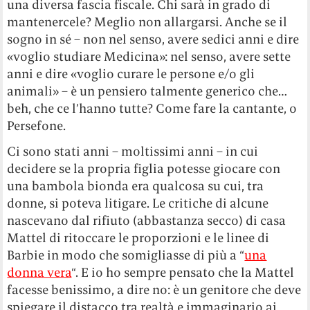
una diversa fascia fiscale. Chi sarà in grado di
mantenercele? Meglio non allargarsi. Anche se il
sogno in sé – non nel senso, avere sedici anni e dire
«voglio studiare Medicina»: nel senso, avere sette
anni e dire «voglio curare le persone e/o gli
animali» – è un pensiero talmente generico che…
beh, che ce l’hanno tutte? Come fare la cantante, o
Persefone.
Ci sono stati anni – moltissimi anni – in cui
decidere se la propria figlia potesse giocare con
una bambola bionda era qualcosa su cui, tra
donne, si poteva litigare. Le critiche di alcune
nascevano dal rifiuto (abbastanza secco) di casa
Mattel di ritoccare le proporzioni e le linee di
Barbie in modo che somigliasse di più a “
una
donna vera
“. E io ho sempre pensato che la Mattel
facesse benissimo, a dire no: è un genitore che deve
spiegare il distacco tra realtà e immaginario ai