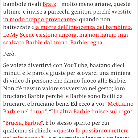
bambole rivali
Bratz
– molto meno ariane, queste
ultime, e invise a parecchi genitori perché «
vestite
in modo troppo provocante
» quando non
battezzate «
la morte dell’innocenza dei bambini».
Le My Scene esistono ancora, ma non hanno mai
scalzato Barbie dal trono. Barbie regna.
Però.
Se volete divertirvi con YouTube, bastano dieci
minuti e le parole giuste per scovarci una miniera
di video di persone che danno fuoco alle Barbie.
Non c’è nessun valore sovversivo nel gesto; loro
bruciano Barbie perché le Barbie sono facili da
bruciare, e bruciano bene. Ed ecco a voi “
Mettiamo
Barbie nel forno
“, “
Un’altra Barbie finisce sul rogo
“;
“
Brucia, Barbie
“. È lo stesso spirito per cui
qualcuno si chiede, «
questo lo possiamo mettere