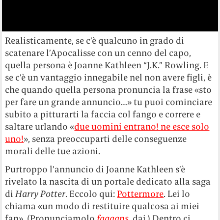
Realisticamente, se c’è qualcuno in grado di
scatenare l’Apocalisse con un cenno del capo,
quella persona è Joanne Kathleen “J.K.” Rowling. E
se c’è un vantaggio innegabile nel non avere figli, è
che quando quella persona pronuncia la frase «sto
per fare un grande annuncio…» tu puoi cominciare
subito a pitturarti la faccia col fango e correre e
saltare urlando «
due uomini entrano! ne esce solo
uno!
», senza preoccuparti delle conseguenze
morali delle tue azioni.
Purtroppo l’annuncio di Joanne Kathleen s’è
rivelato la nascita di un portale dedicato alla saga
di
Harry Potter
. Eccolo qui:
Pottermore
. Lei lo
chiama «un modo di restituire qualcosa ai miei
fan». (Pronunciamolo
faaaans
, dai.) Dentro ci