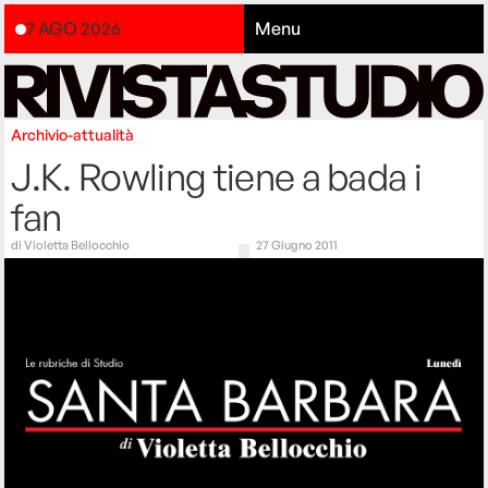
7 AGO 2026
Menu
Archivio-attualità
J.K. Rowling tiene a bada i
fan
di
Violetta Bellocchio
27 Giugno 2011