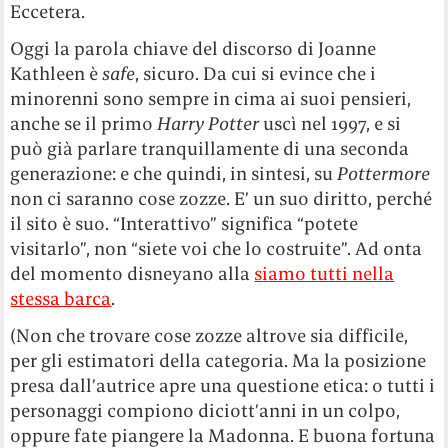
Eccetera.
Oggi la parola chiave del discorso di Joanne
Kathleen è
safe
, sicuro. Da cui si evince che i
minorenni sono sempre in cima ai suoi pensieri,
anche se il primo
Harry Potter
uscì nel 1997, e si
può già parlare tranquillamente di una seconda
generazione: e che quindi, in sintesi, su
Pottermore
non ci saranno cose zozze. E’ un suo diritto, perché
il sito è suo. “Interattivo” significa “potete
visitarlo”, non “siete voi che lo costruite”. Ad onta
del momento disneyano alla
siamo tutti nella
stessa barca
.
(Non che trovare cose zozze altrove sia difficile,
per gli estimatori della categoria. Ma la posizione
presa dall’autrice apre una questione etica: o tutti i
personaggi compiono diciott’anni in un colpo,
oppure fate piangere la Madonna. E buona fortuna