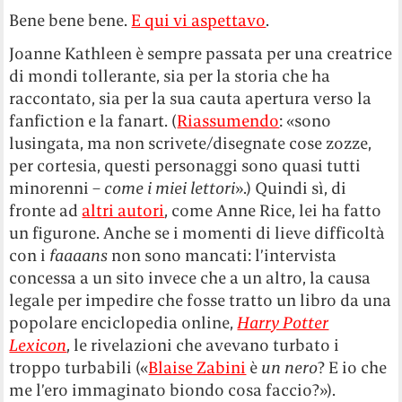
Bene bene bene.
E qui vi aspettavo
.
Joanne Kathleen è sempre passata per una creatrice
di mondi tollerante, sia per la storia che ha
raccontato, sia per la sua cauta apertura verso la
fanfiction e la fanart. (
Riassumendo
: «sono
lusingata, ma non scrivete/disegnate cose zozze,
per cortesia, questi personaggi sono quasi tutti
minorenni –
come i miei lettori
».) Quindi sì, di
fronte ad
altri autori
, come Anne Rice, lei ha fatto
un figurone. Anche se i momenti di lieve difficoltà
con i
faaaans
non sono mancati: l’intervista
concessa a un sito invece che a un altro, la causa
legale per impedire che fosse tratto un libro da una
popolare enciclopedia online,
Harry Potter
Lexicon
, le rivelazioni che avevano turbato i
troppo turbabili («
Blaise Zabini
è
un nero
? E io che
me l’ero immaginato biondo cosa faccio?»).