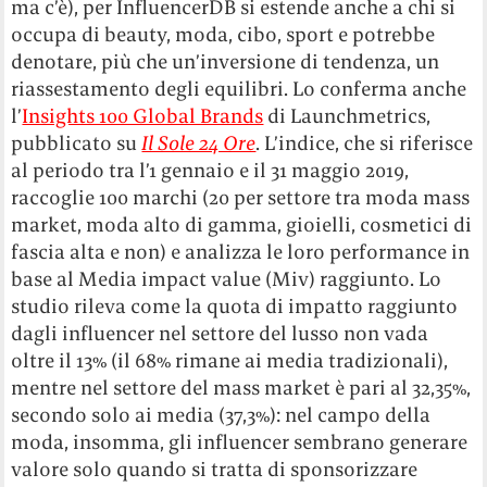
ma c’è), per InfluencerDB si estende anche a chi si
occupa di beauty, moda, cibo, sport e potrebbe
denotare, più che un’inversione di tendenza, un
riassestamento degli equilibri. Lo conferma anche
l’
Insights 100 Global Brands
di Launchmetrics,
pubblicato su
Il Sole 24 Ore
. L’indice, che si riferisce
al periodo tra l’1 gennaio e il 31 maggio 2019,
raccoglie 100 marchi (20 per settore tra moda mass
market, moda alto di gamma, gioielli, cosmetici di
fascia alta e non) e analizza le loro performance in
base al Media impact value (Miv) raggiunto. Lo
studio rileva come la quota di impatto raggiunto
dagli influencer nel settore del lusso non vada
oltre il 13% (il 68% rimane ai media tradizionali),
mentre nel settore del mass market è pari al 32,35%,
secondo solo ai media (37,3%): nel campo della
moda, insomma, gli influencer sembrano generare
valore solo quando si tratta di sponsorizzare