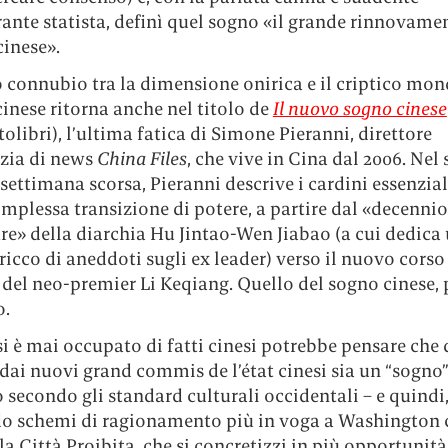
rante statista, definì quel sogno «il grande rinnovame
cinese».
o connubio tra la dimensione onirica e il criptico mon
cinese ritorna anche nel titolo de
Il nuovo sogno cinese
olibri), l’ultima fatica di Simone Pieranni, direttore
nzia di news
China Files
, che vive in Cina dal 2006. Nel 
 settimana scorsa, Pieranni descrive i cardini essenzial
mplessa transizione di potere, a partire dal «decennio
re» della diarchia Hu Jintao-Wen Jiabao (a cui dedica
ricco di aneddoti sugli ex leader) verso il nuovo corso
 del neo-premier Li Keqiang. Quello del sogno cinese, 
o.
i è mai occupato di fatti cinesi potrebbe pensare che 
dai nuovi grand commis de l’état cinesi sia un “sogno
 secondo gli standard culturali occidentali – e quindi
o schemi di ragionamento più in voga a Washington c
la Città Proibita, che si concretizzi in più opportunità