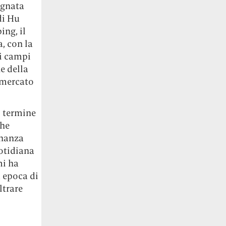
ugnata
di Hu
ing, il
, con la
ei campi
e della
l mercato
il termine
che
gnanza
uotidiana
mi ha
a epoca di
ltrare