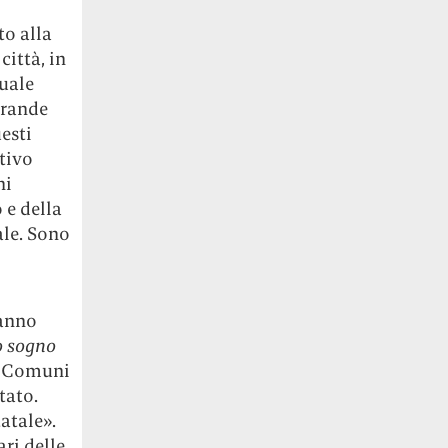
to alla
città, in
tuale
grande
esti
ttivo
ni
 e della
ale. Sono
ranno
o sogno
le Comuni
tato.
tatale».
ri delle