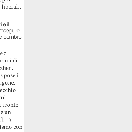
liberali.
 e il
proseguire
0 dicembre
e a
dromi di
nzhen,
2 pose il
ragone.
vecchio
rni
i fronte
me un
]. La
alismo con