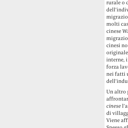
rurale o 
dell’indi
migrazion
molti cas
cinese Wa
migrazion
cinesi no
originale
interne, 
forza lav
nei fatti
dell’indu
Un altro 
affronta
cinese
l’a
di villag
Viene aff
Spesso g