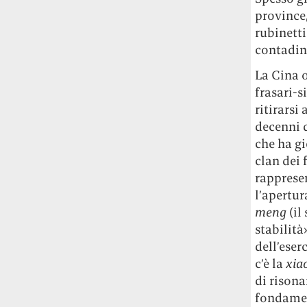
province,
rubinetti
contadini
La Cina o
frasari-s
ritirarsi
decenni d
che ha gi
clan dei 
rapprese
l’apertur
meng
(il
stabilità
dell’eser
c’è la
xia
di risona
fondament