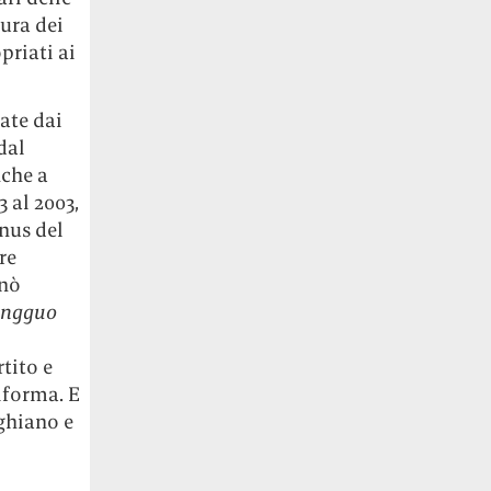
ura dei
priati ai
ate dai
dal
nche a
3 al 2003,
nus del
re
gnò
ongguo
rtito e
iforma. E
ghiano e