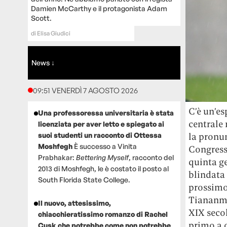
Damien McCarthy e il protagonista Adam
Scott.
di
Elisa Giudici
News ↓
09:51 VENERDÌ 7 AGOSTO 2026
C’è un’es
Una professoressa universitaria è stata
centrale
licenziata per aver letto e spiegato ai
suoi studenti un racconto di Ottessa
la pronun
Moshfegh
È successo a Vinita
Congress
Prabhakar:
Bettering Myself
, racconto del
quinta ge
2013 di Moshfegh, le è costato il posto al
blindata 
South Florida State College.
prossimo 
Tiananmen
Il nuovo, attesissimo,
XIX secol
chiacchieratissimo romanzo di Rachel
primo a c
Cusk che potrebbe come non potrebbe