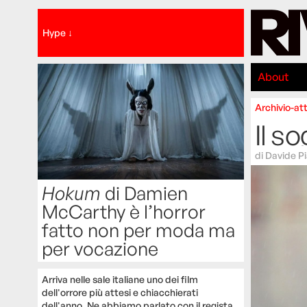
Hype ↓
About
Archivio-att
Il s
di
Davide P
Hokum
di Damien
McCarthy è l’horror
fatto non per moda ma
per vocazione
Arriva nelle sale italiane uno dei film
dell'orrore più attesi e chiacchierati
dell'anno. Ne abbiamo parlato con il regista