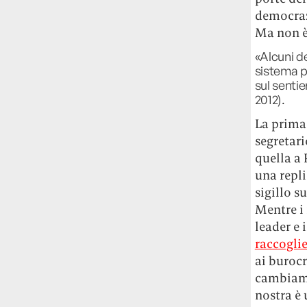
studia le marmotte ha aperto un canale
democrazi
OnlyFans tutto dedicato alle marmotte
Ma non è
OnlyMarms (si chiama proprio così) è
«Alcuni de
gratuito, pubblica «contenuti non
sistema po
censurati di marmotte dalle Montagne
sul sentie
Rocciose» e accetta mance per la buona
2012).
causa della scienza.
La prima
Le ondate di caldo potrebbero far
segretari
aumentare il prezzo del cibo più della
quella a 
guerra in Iran e della crisi nello Stretto
una repli
di Hormuz
Addirittura un punto
sigillo s
percentuale di inflazione alimentare in
più, un aumento del costo del cibo che
Mentre i
nel 2027 rischia di arrivare al 3 per cento.
leader e 
raccogli
Il ristorante Trippa ha tolto dal menù i
ai burocr
suoi due piatti più celebri perché troppe
cambiamen
persone prendevano solo quelli per
nostra è 
fotografarli
L'ha spiegato lo chef Diego