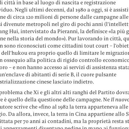
di città in base al luogo di nascita e registrazione
viduo. Negli ultimi decenni, dal 1980 a oggi, si è assisti
e di circa 120 milioni di persone dalle campagne alle 
i divenute metropoli nel giro di pochi anni (l’intellet
ng Hui, intervistato da Pieranni, la definisce «la più 
e nella storia del mondo»). Pur lavorando in città, qu
n sono riconosciuti come cittadini tout court – l’obie
 dell’hukou era proprio quello di limitare le migrazio
in ossequio alla politica di rigido controllo economico
oro – e non hanno accesso ai servizi di assistenza stat
 un’enclave di abitanti di serie B, il cuore pulsante
strializzazione cinese lasciato indietro.
problema che Xi e gli altri alti ranghi del Partito dov
re è quello della questione delle campagne. Ne
Il nuov
utore scrive che «fino al 1982 la terra apparteneva al
gio. Da allora, invece, la terra in Cina appartiene allo S
ittata per 70 anni ai contadini, ma la proprietà resta s
li appezzamenti diventano pedine in mano ai funziona