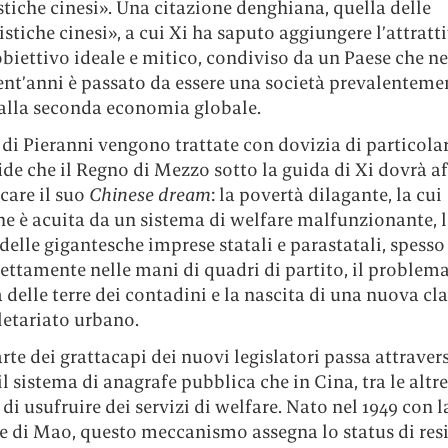
stiche cinesi». Una citazione denghiana, quella delle
istiche cinesi», a cui Xi ha saputo aggiungere l’attratt
obiettivo ideale e mitico, condiviso da un Paese che ne
ent’anni è passato da essere una società prevalenteme
 alla seconda economia globale.
 di Pieranni vengono trattate con dovizia di particolar
ide che il Regno di Mezzo sotto la guida di Xi dovrà a
care il suo
Chinese dream
: la povertà dilagante, la cui
e è acuita da un sistema di welfare malfunzionante, 
delle gigantesche imprese statali e parastatali, spesso
ttamente nelle mani di quadri di partito, il problema
 delle terre dei contadini e la nascita di una nuova cla
letariato urbano.
te dei grattacapi dei nuovi legislatori passa attraver
il sistema di anagrafe pubblica che in Cina, tra le altre
di usufruire dei servizi di welfare. Nato nel 1949 con l
re di Mao, questo meccanismo assegna lo status di res