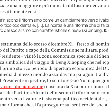
a e una maggiore e più radicata diffusione dei valori 
 esattamente così.
finiscono il riformismo come un cambiamento verso i valori
litico occidentale. […]. La nostra è una riforma che ci fa 
ro del socialismo con caratteristiche cinesi» (Xi Jinping, 1
 settimana dello scorso dicembre Xi – fresco di nomin
o del Partito e capo della Commissione militare, pro
Presidente – visitò la zona economica speciale di She
ca simbolica del viaggio di Deng Xiaoping che nel 199
ul primo storico periodo di apertura economica del D
 media di mezzo mondo azzardavano paragoni tra il 
il Presidente in pectore, lo scrittore Gao Yu in quei gio
eva una dichiarazione
rilasciata da Xi a porte chiuse, d
ati del Partito: «Alcuni definiscono il riformismo co
to verso i valori e il sistema politico occidentale. […
una riforma che ci fa proseguire sul sentiero del soci