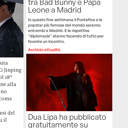
tra Bad Bunny e Papa
Leone a Madrid
In questo fine settimana il Pontefice e la
popstar più famosa del mondo saranno
entrambi a Madrid. E le rispettive
"diplomazie" stanno facendo di tutto per
favorire un incontro.
Archivio-attualità
nuta
i Jinping
il 18°
ne alla
ino
i come
esi del
Dua Lipa ha pubblicato
 il
gratuitamente su