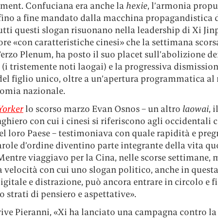
hment. Confuciana era anche la
hexie
, l’armonia prop
 fino a fine mandato dalla macchina propagandistica 
utti questi slogan risuonano nella leadership di Xi Jinp
re «con caratteristiche cinesi» che la settimana scorsa
Terzo Plenum, ha posto il suo placet sull’abolizione d
 (i tristemente noti laogai) e la progressiva dismission
del figlio unico, oltre a un’apertura programmatica a
nomia nazionale.
Yorker
lo scorso marzo Evan Osnos – un altro
laowai
, 
ghiero con cui i cinesi si riferiscono agli occidentali 
el loro Paese – testimoniava con quale rapidità e pre
role d’ordine diventino parte integrante della vita q
Mentre viaggiavo per la Cina, nelle scorse settimane, 
a velocità con cui uno slogan politico, anche in quest
gitale e distrazione, può ancora entrare in circolo e fi
o strati di pensiero e aspettative».
ive Pieranni, «Xi ha lanciato una campagna contro la