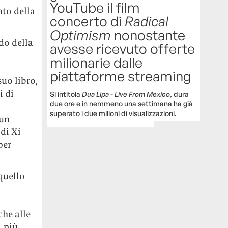
YouTube il film
nto della
concerto di
Radical
Optimism
nonostante
do della
avesse ricevuto offerte
milionarie dalle
piattaforme streaming
suo libro,
i di
Si intitola
Dua Lipa - Live From Mexico
, dura
due ore e in nemmeno una settimana ha già
superato i due milioni di visualizzazioni.
 un
 di Xi
per
quello
”
,
he alle
, più