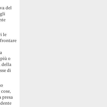
iva del
gli
nte
i le
ffrontare
la
 più o
 della
sse di
so
 cose,
a presa
idente