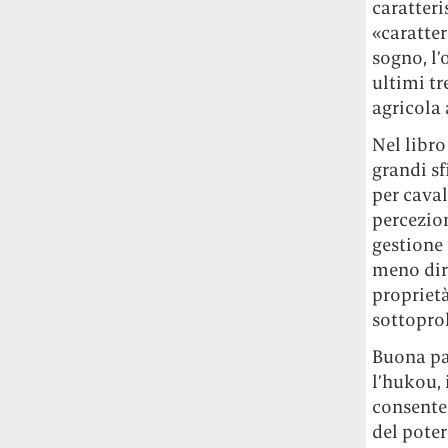
caratteri
Rossi, per provare a sfuggire alle
«caratter
tendenze dettate da Instagram anche
sulla ristorazione.
sogno, l’
ultimi tr
Il Pentagono ha improvvisamente
agricola
cambiato il modo in cui conta i morti e i
Nel libro
feriti nella guerra in Iran
Pare su
richiesta diretta dalla Casa Bianca.
grandi sf
Risultato: 4 morti "in meno" e circa 600
per caval
feriti in più.
percezion
gestione 
Fred Again ha passato 50 ore
meno dire
consecutive in livestream su YouTube
proprietà
per completare il suo nuovo mixtape
Lo
sottopro
ha fatto insieme al collettivo LATIN
MAFIA, registrato tutto a Città del
Buona par
Messico e intitolato (didascalicamente
l’hukou, 
ma efficacemente) 9 months & 50 hours.
consente 
del pote