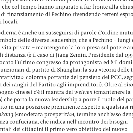
 che col tempo hanno imparato a far fronte alla chius
 di finanziamento di Pechino rivendendo terreni espro
 locali.
dierna è anche un susseguirsi di parole d’ordine mutu
imbolo delle diverse leadership, che a Pechino – lungi 
 a vita privata – mantengono la loro presa sul potere a
i distanza (è il caso di Jiang Zemin, Presidente dal 199
ocato l’ultimo congresso da protagonista ed è il domi
funzionari di partito di Shanghai: la sua «teoria delle t
ntatività», colonna portante del pensiero del PCC, se
a dei ranghi del Partito agli imprenditori). Oltre al
zh
 sogno cinese) c’è il mantra del
weiwen
(«mantenere la
») che porta la nuova leadership a porre il ruolo del pa
cito in una posizione preminente rispetto a qualsiasi r
okang
(«moderata prosperità»), termine anch’esso den
nza confuciana, che indica nell’incontro dei bisogni
ali dei cittadini il primo vero obiettivo del nuovo