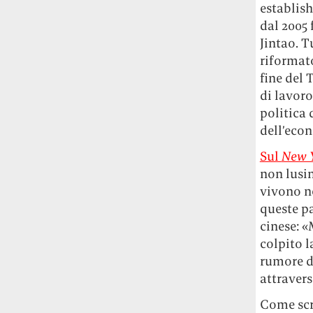
establis
dal 2005
Jintao. T
riformato
fine del 
di lavoro
politica 
dell’eco
Sul
New 
non lusin
vivono n
queste pa
cinese: «
colpito l
rumore di
attravers
Come scr