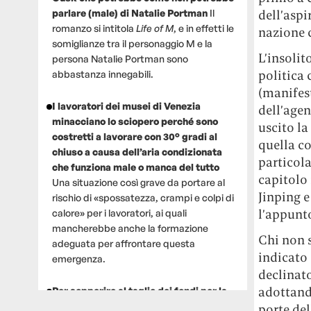
parlare (male) di Natalie Portman
Il
dell’aspi
romanzo si intitola
Life of M
, e in effetti le
nazione 
somiglianze tra il personaggio M e la
L’insolit
persona Natalie Portman sono
politica 
abbastanza innegabili.
(manifest
I lavoratori dei musei di Venezia
dell’age
minacciano lo sciopero perché sono
uscito la
costretti a lavorare con 30° gradi al
quella co
chiuso a causa dell’aria condizionata
particola
che funziona male o manca del tutto
capitolo 
Una situazione così grave da portare al
Jinping e
rischio di «spossatezza, crampi e colpi di
l’appunt
calore» per i lavoratori, ai quali
mancherebbe anche la formazione
Chi non s
adeguata per affrontare questa
indicato 
emergenza.
declinato
adottand
Per sopperire al taglio dei fondi per la
ricerca, un gruppo di scienziati che
porte del