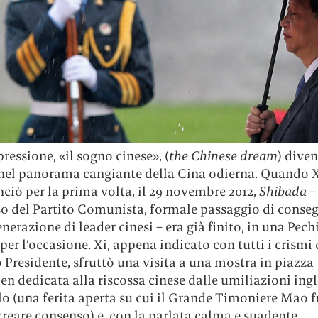
pressione, «il sogno cinese», (
the Chinese dream
) dive
 nel panorama cangiante della Cina odierna. Quando X
ciò per la prima volta, il 29 novembre 2012,
Shibada
– 
o del Partito Comunista, formale passaggio di conseg
nerazione di leader cinesi – era già finito, in una Pech
per l’occasione. Xi, appena indicato con tutti i crism
Presidente, sfruttò una visita a una mostra in piazza
 dedicata alla riscossa cinese dalle umiliazioni ingl
o (una ferita aperta su cui il Grande Timoniere Mao fu
reare consenso) e, con la parlata calma e suadente