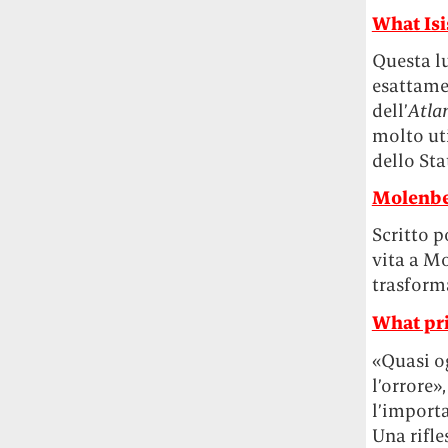
Rossi, per provare a sfuggire alle
What Isi
tendenze dettate da Instagram anche
sulla ristorazione.
Questa l
esattamen
Il Pentagono ha improvvisamente
dell’
Atla
cambiato il modo in cui conta i morti e i
molto uti
feriti nella guerra in Iran
Pare su
dello Sta
richiesta diretta dalla Casa Bianca.
Risultato: 4 morti "in meno" e circa 600
Molenbe
feriti in più.
Scritto p
vita a Mo
Fred Again ha passato 50 ore
consecutive in livestream su YouTube
trasforma
per completare il suo nuovo mixtape
Lo
What pri
ha fatto insieme al collettivo LATIN
MAFIA, registrato tutto a Città del
«Quasi o
Messico e intitolato (didascalicamente
l’orrore»
ma efficacemente) 9 months & 50 hours.
l’importa
Una rifle