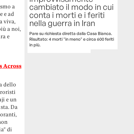
cambiato il modo in cui
dismo a
conta i morti e i feriti
e e ad
a viva,
nella guerra in Iran
iù a noi,
Pare su richiesta diretta dalla Casa Bianca.
ura e
Risultato: 4 morti "in meno" e circa 600 feriti
in più.
gs Across
a dello
roristi
ji e un
ista. Da
oranti,
non
a” di