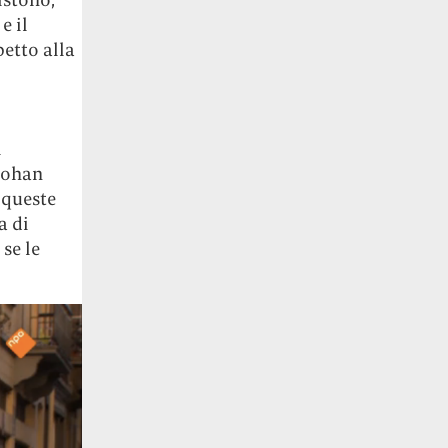
e il
petto alla
i
 Johan
 queste
a di
se le