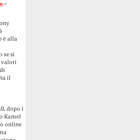
i»
–
Tony
à
 è alla
 se si
 valori
di
ha il
u
IL
dopo i
ino Kamel
so online
ima
sistono,