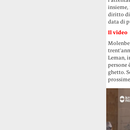
insieme, 
diritto d
data di p
Il video
Molenbee
trent’ann
Leman, in
persone è
ghetto. S
prossime 