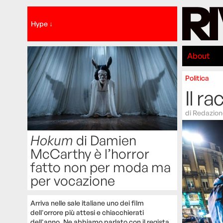
Hype ↓
About
Politica
Il r
di
Redazion
Hokum
di Damien
McCarthy è l’horror
fatto non per moda ma
per vocazione
Arriva nelle sale italiane uno dei film
dell'orrore più attesi e chiacchierati
dell'anno. Ne abbiamo parlato con il regista