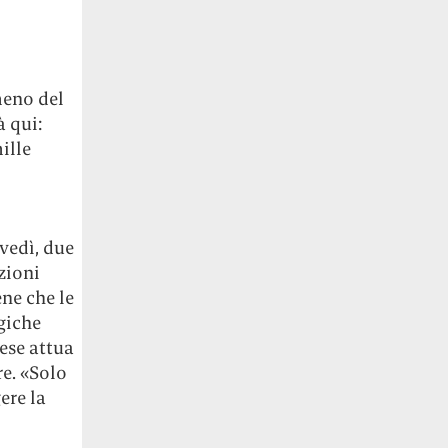
meno del
à qui:
ille
vedì, due
zioni
ene che le
ogiche
ese attua
re. «Solo
ere la