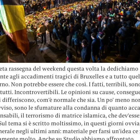
eta rassegna del weekend questa volta la dedichiamo
te agli accadimenti tragici di Bruxelles e a tutto quel
rno. Non potrebbe essere che così. I fatti, terribili, son
 tutti. Incontrovertibili. Le opinioni su cause, consegu
 differiscono, com’è normale che sia. Un po’ meno nor
vviso, sono le sfumature alla condanna di quanto acc
nsabili, il terrorismo di matrice islamica, che dev’ess
 Sul tema si è scritto moltissimo, in questi giorni ovvi
erale negli ultimi anni: materiale per farsi un’idea ce 
amente molto. Anche su
Studio
abbiamo affrontato