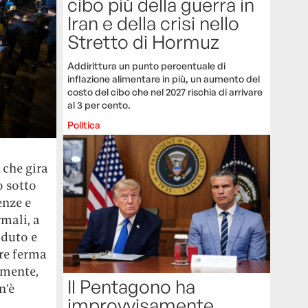
cibo più della guerra in
Iran e della crisi nello
Stretto di Hormuz
Addirittura un punto percentuale di
inflazione alimentare in più, un aumento del
costo del cibo che nel 2027 rischia di arrivare
al 3 per cento.
Politica
 che gira
o sotto
enze e
mali, a
aduto e
ere ferma
amente,
Il Pentagono ha
n’è
improvvisamente