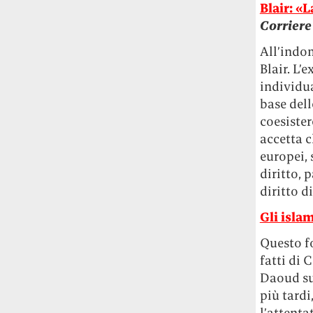
Blair: «
Corriere
All’indom
Blair. L’
individua
base dell
coesister
accetta c
europei, 
diritto, 
diritto d
Gli islam
Questo f
fatti di 
Daoud su
più tardi
l’attenta