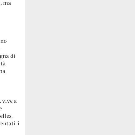
e, ma
ono
o
gna di
ttà
na
, vive a
e
elles,
entati, i