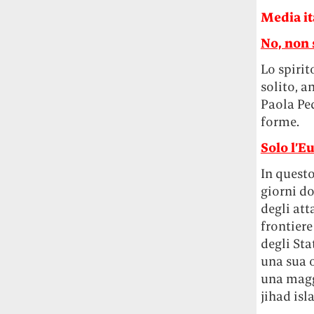
Media it
No, non 
Lo spirit
solito, a
Paola Ped
forme.
Solo l’E
In quest
giorni do
degli att
frontiere
degli St
una sua o
una maggi
jihad isl