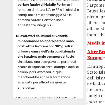
l’argomen
parlare (male) di Natalie Portman
Il
romanzo si intitola
Life of M
, e in effetti le
Bruxelle
somiglianze tra il personaggio M e la
alcuni pr
persona Natalie Portman sono
libera, e
abbastanza innegabili.
alla nost
buona Pa
I lavoratori dei musei di Venezia
minacciano lo sciopero perché sono
Media in
costretti a lavorare con 30° gradi al
After Br
chiuso a causa dell’aria condizionata
che funziona male o manca del tutto
Europe
Una situazione così grave da portare al
L’antrop
rischio di «spossatezza, crampi e colpi di
Stato Isl
calore» per i lavoratori, ai quali
mancherebbe anche la formazione
dell’Isis
adeguata per affrontare questa
articolo 
emergenza.
un lato d
luoghi d’
Per sopperire al taglio dei fondi per la
possono s
ricerca, un gruppo di scienziati che