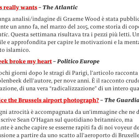
s really wants
–
The Atlantic
unga analisi/indagine di Graeme Wood è stata pubbli
te un anno fa, nel marzo del 2015, come storia di cop
ntic
. Questa settimana risultava tra i pezzi più letti. U
le e approfondita per capire le motivazioni e la ment
to islamico.
ek broke my heart
–
Politico Europe
ochi giorni dopo le stragi di Parigi, l’articolo racconta
lenbeek dell’autore, per nove anni. È il racconto crud
zione, di una vera “radicalizzazione” di un intero qua
ce the Brussels airport photograph?
–
The Guardi
gni atrocità è accompagnata da un’immagine che ne d
, scrive Sean O’Hagan sul quotidiano britannico, ma
nte è anche capire se esserne rapiti fa di noi voyeur de
ssione a partire da uno scatto all’aeroporto di Bruxelle