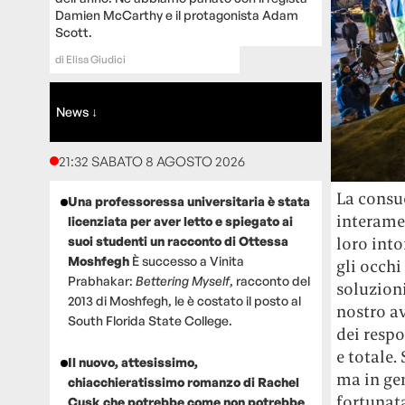
Damien McCarthy e il protagonista Adam
Scott.
di
Elisa Giudici
News ↓
21:32 SABATO 8 AGOSTO 2026
La consu
Una professoressa universitaria è stata
interamen
licenziata per aver letto e spiegato ai
loro into
suoi studenti un racconto di Ottessa
Moshfegh
È successo a Vinita
gli occhi
Prabhakar:
Bettering Myself
, racconto del
soluzioni
2013 di Moshfegh, le è costato il posto al
nostro a
South Florida State College.
dei respo
e totale.
Il nuovo, attesissimo,
ma in gen
chiacchieratissimo romanzo di Rachel
fortunat
Cusk che potrebbe come non potrebbe