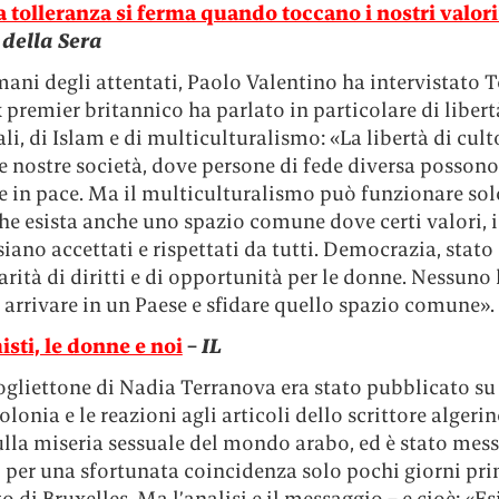
La tolleranza si ferma quando toccano i nostri valor
 della Sera
ani degli attentati, Paolo Valentino ha intervistato 
ex premier britannico ha parlato in particolare di libert
li, di Islam e di multiculturalismo: «La libertà di culto
e nostre società, dove persone di fede diversa possono
e in pace. Ma il multiculturalismo può funzionare solo
he esista anche uno spazio comune dove certi valori, i
siano accettati e rispettati da tutti. Democrazia, stato 
parità di diritti e di opportunità per le donne. Nessuno 
i arrivare in un Paese e sfidare quello spazio comune».
isti, le donne e noi
–
IL
ogliettone di Nadia Terranova era stato pubblicato s
Colonia e le reazioni agli articoli dello scrittore alger
lla miseria sessuale del mondo arabo, ed è stato mes
, per una sfortunata coincidenza solo pochi giorni pr
to di Bruxelles. Ma l’analisi e il messaggio – e cioè: «E