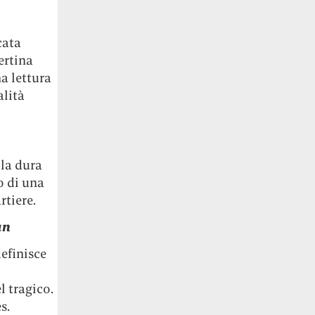
cata
ertina
na lettura
alità
 la dura
o di una
rtiere.
an
efinisce
l tragico.
s.