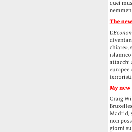
quei mus
studia le marmotte ha aperto un canale
nemmeno
OnlyFans tutto dedicato alle marmotte
OnlyMarms (si chiama proprio così) è
The new
gratuito, pubblica «contenuti non
censurati di marmotte dalle Montagne
L’
Econom
Rocciose» e accetta mance per la buona
diventand
causa della scienza.
chiare», 
islamico
Le ondate di caldo potrebbero far
attacchi 
aumentare il prezzo del cibo più della
europee 
guerra in Iran e della crisi nello Stretto
terrorist
di Hormuz
Addirittura un punto
percentuale di inflazione alimentare in
My new 
più, un aumento del costo del cibo che
nel 2027 rischia di arrivare al 3 per cento.
Craig Win
Bruxelles
Il ristorante Trippa ha tolto dal menù i
Madrid, s
suoi due piatti più celebri perché troppe
non posso
persone prendevano solo quelli per
giorni su
fotografarli
L'ha spiegato lo chef Diego