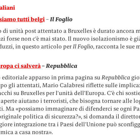
aliani
siamo tutti belgi
–
Il Foglio
o di unità post attentato a Bruxelles è durato ancora 
nzi forse non c’è mai stato. Il nuovo isolazionismo è gi
uzzi, in questo articolo per
Il Foglio
, racconta le sue m
uropa ci salverà
–
Repubblica
o editoriale apparso in prima pagina su
Repubblica
gio
po gli attentati, Mario Calabresi riflette sulle implica
acchi su Bruxelles per l’unità dell’Europa. C’è chi sosti
 aperte aiutano i terroristi, che bisogna tornare alle l
ati. Ma «possiamo immaginare di difenderci se ogni Pa
riginale politica di sicurezza?», si domanda il diretto
ore integrazione tra i Paesi dell’Unione può sconfigg
amica a casa nostra».