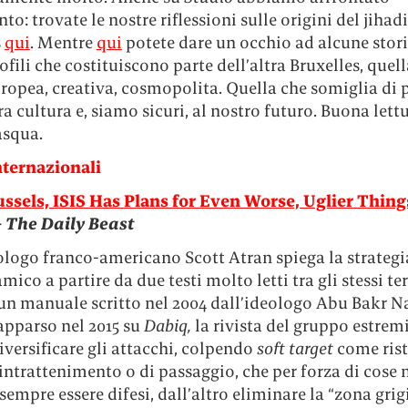
to: trovate le nostre riflessioni sulle origini del jiha
s
qui
. Mentre
qui
potete dare un occhio ad alcune stori
ofili che costituiscono parte dell’altra Bruxelles, quell
uropea, creativa, cosmopolita. Quella che somiglia di p
ra cultura e, siamo sicuri, al nostro futuro. Buona lett
squa.
ternazionali
ussels, ISIS Has Plans for Even Worse, Uglier Thin
–
The
Daily Beast
ologo franco-americano Scott Atran spiega la strategi
amico a partire da due testi molto letti tra gli stessi ter
: un manuale scritto nel 2004 dall’ideologo Abu Bakr Na
apparso nel 2015 su
Dabiq,
la rivista del gruppo estrem
iversificare gli attacchi, colpendo
soft target
come rist
intrattenimento o di passaggio, che per forza di cose 
empre essere difesi, dall’altro eliminare la “zona grigi