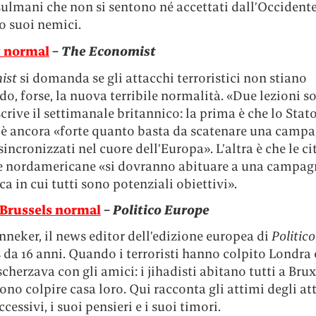
ulmani che non si sentono né accettati dall’Occident
 suoi nemici.
 normal
–
The
Economist
ist
si domanda se gli attacchi terroristici non stiano
o, forse, la nuova terribile normalità. «Due lezioni s
scrive il settimanale britannico: la prima è che lo Stat
 è ancora «forte quanto basta da scatenare una campa
sincronizzati nel cuore dell’Europa». L’altra è che le ci
e nordamericane «si dovranno abituare a una campag
ica in cui tutti sono potenziali obiettivi».
Brussels normal
–
Politico Europe
neker, il news editor dell’edizione europea di
Politico
 da 16 anni. Quando i terroristi hanno colpito Londra 
cherzava con gli amici: i jihadisti abitano tutti a Brux
no colpire casa loro. Qui racconta gli attimi degli att
ccessivi, i suoi pensieri e i suoi timori.