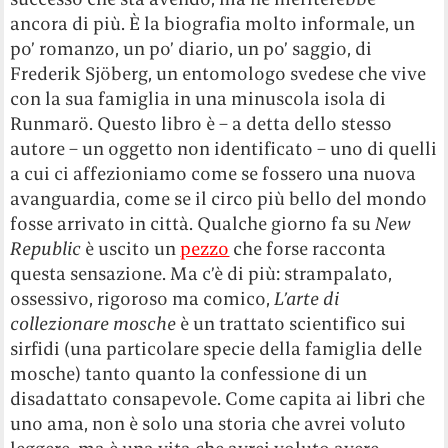
ancora di più. È la biografia molto informale, un
po’ romanzo, un po’ diario, un po’ saggio, di
Frederik Sjöberg, un entomologo svedese che vive
con la sua famiglia in una minuscola isola di
Runmarö. Questo libro è – a detta dello stesso
autore – un oggetto non identificato – uno di quelli
a cui ci affezioniamo come se fossero una nuova
avanguardia, come se il circo più bello del mondo
fosse arrivato in città. Qualche giorno fa su
New
Republic
è uscito un
pezzo
che forse racconta
questa sensazione. Ma c’è di più: strampalato,
ossessivo, rigoroso ma comico,
L’arte di
collezionare mosche
è un trattato scientifico sui
sirfidi (una particolare specie della famiglia delle
mosche) tanto quanto la confessione di un
disadattato consapevole. Come capita ai libri che
uno ama, non è solo una storia che avrei voluto