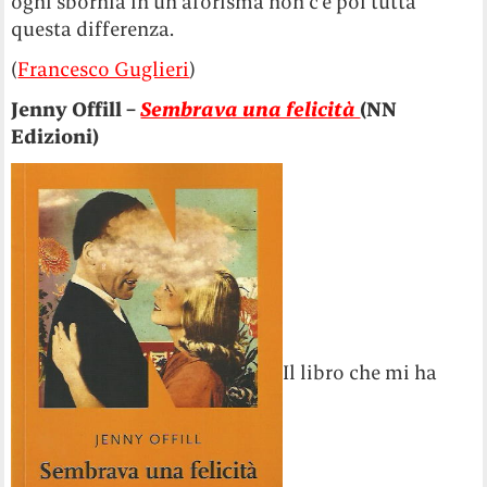
ogni sbornia in un aforisma non c’è poi tutta
questa differenza.
(
Francesco Guglieri
)
Jenny Offill –
Sembrava una felicità
(NN
Edizioni)
Il libro che mi ha