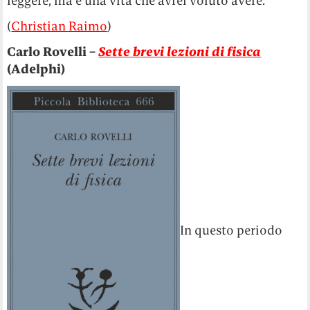
leggere, ma è una vita che avrei voluto avere.
(
Christian Raimo
)
Carlo Rovelli –
Sette brevi lezioni di fisica
(Adelphi)
In questo periodo