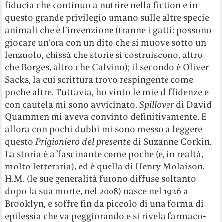
fiducia che continuo a nutrire nella fiction e in
questo grande privilegio umano sulle altre specie
animali che è l’invenzione (tranne i gatti: possono
giocare un’ora con un dito che si muove sotto un
lenzuolo, chissà che storie si costruiscono, altro
che Borges, altro che Calvino); il secondo è Oliver
Sacks, la cui scrittura trovo respingente come
poche altre. Tuttavia, ho vinto le mie diffidenze e
con cautela mi sono avvicinato.
Spillover
di David
Quammen mi aveva convinto definitivamente. E
allora con pochi dubbi mi sono messo a leggere
questo
Prigioniero del presente
di Suzanne Corkin.
La storia è affascinante come poche (e, in realtà,
molto letteraria), ed è quella di Henry Molaison.
H.M. (le sue generalità furono diffuse soltanto
dopo la sua morte, nel 2008) nasce nel 1926 a
Brooklyn, e soffre fin da piccolo di una forma di
epilessia che va peggiorando e si rivela farmaco-