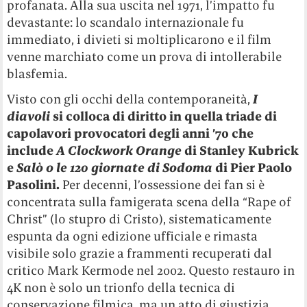
profanata. Alla sua uscita nel 1971, l’impatto fu
devastante: lo scandalo internazionale fu
immediato, i divieti si moltiplicarono e il film
venne marchiato come un prova di intollerabile
blasfemia.
Visto con gli occhi della contemporaneità,
I
diavoli
si colloca di diritto in quella triade di
capolavori provocatori degli anni ’70 che
include
A Clockwork Orange
di Stanley Kubrick
e
Salò o le 120 giornate di Sodoma
di Pier Paolo
Pasolini.
Per decenni, l’ossessione dei fan si è
concentrata sulla famigerata scena della “Rape of
Christ” (lo stupro di Cristo), sistematicamente
espunta da ogni edizione ufficiale e rimasta
visibile solo grazie a frammenti recuperati dal
critico Mark Kermode nel 2002. Questo restauro in
4K non è solo un trionfo della tecnica di
conservazione filmica, ma un atto di giustizia