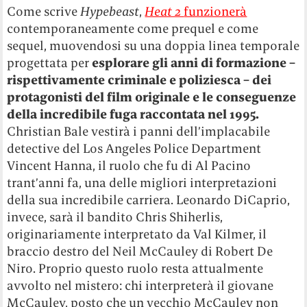
Come scrive
Hypebeast
,
Heat 2
funzionerà
contemporaneamente come prequel e come
sequel, muovendosi su una doppia linea temporale
progettata per
esplorare gli anni di formazione –
rispettivamente criminale e poliziesca – dei
protagonisti del film originale e le conseguenze
della incredibile fuga raccontata nel 1995.
Christian Bale vestirà i panni dell’implacabile
detective del Los Angeles Police Department
Vincent Hanna, il ruolo che fu di Al Pacino
trant’anni fa, una delle migliori interpretazioni
della sua incredibile carriera. Leonardo DiCaprio,
invece, sarà il bandito Chris Shiherlis,
originariamente interpretato da Val Kilmer, il
braccio destro del Neil McCauley di Robert De
Niro. Proprio questo ruolo resta attualmente
avvolto nel mistero: chi interpreterà il giovane
McCauley, posto che un vecchio McCauley non