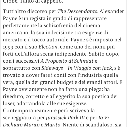
Globe. Tanto di cappello.
Tutt’altro discorso per
The Descendants
. Alexander
Payne è un regista in grado di rappresentare
perfettamente la schizofrenia del cinema
americano, la sua indecisione tra esigenze di
mercato e il tocco autoriale. Payne s’è imposto nel
1999 con il suo
Election
, come uno dei nomi più
forti dell’allora scena indipendente. Subito dopo,
con i successivi
A Proposito di Schmidt
e
soprattutto con
Sideways – In Viaggio con Jack
, s’è
trovato a dover fare i conti con l’industria quella
vera, quella dei grandi budget e dei grandi attori. E
Payne ovviamente non ha fatto una piega: ha
riveduto, corretto e alleggerito la sua poetica dei
loser, adattandola alle sue esigenze.
Contemporaneamente però scriveva la
sceneggiatura per
Jurassick Park III
e per
Io Vi
Dichiaro Marito e Marito
. Niente di scandaloso, sia