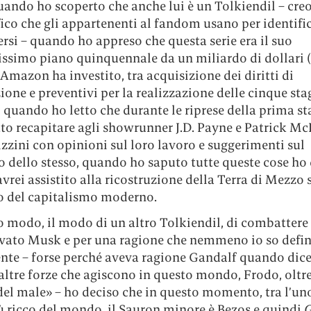
quando ho scoperto che anche lui è un Tolkiendil – cre
ico che gli appartenenti al fandom usano per identific
rsi – quando ho appreso che questa serie era il suo
issimo piano quinquennale da un miliardo di dollari (
 Amazon ha investito, tra acquisizione dei diritti di
ione e preventivi per la realizzazione delle cinque sta
, quando ho letto che durante le riprese della prima s
tto recapitare agli showrunner J.D. Payne e Patrick M
izzini con opinioni sul loro lavoro e suggerimenti sul
o dello stesso, quando ho saputo tutte queste cose ho
vrei assistito alla ricostruzione della Terra di Mezzo
no del capitalismo moderno.
o modo, il modo di un altro Tolkiendil, di combattere
rivato Musk e per una ragione che nemmeno io so defin
nte – forse perché aveva ragione Gandalf quando dic
altre forze che agiscono in questo mondo, Frodo, oltre
el male» – ho deciso che in questo momento, tra l’uno 
 ricco del mondo, il Sauron minore è Bezos e quindi
G