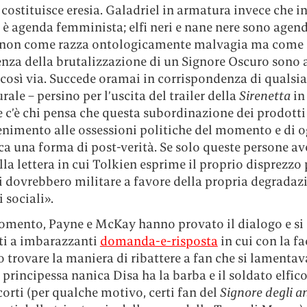
 costituisce eresia. Galadriel in armatura invece che i
 è agenda femminista; elfi neri e nane nere sono agen
i non come razza ontologicamente malvagia ma come
nza della brutalizzazione di un Signore Oscuro sono
e così via. Succede oramai in corrispondenza di qualsi
rale – persino per l’uscita del trailer della
Sirenetta
in
e c’è chi pensa che questa subordinazione dei prodotti
tenimento alle ossessioni politiche del momento e di
ca una forma di post-verità. Se solo queste persone av
lla lettera in cui Tolkien esprime il proprio disprezzo 
i dovrebbero militare a favore della propria degradaz
 sociali».
omento, Payne e McKay hanno provato il dialogo e si
ti a imbarazzanti
domanda-e-risposta
in cui con la fa
 trovare la maniera di ribattere a fan che si lamenta
 principessa nanica Disa ha la barba e il soldato elfic
 corti (per qualche motivo, certi fan del
Signore degli an