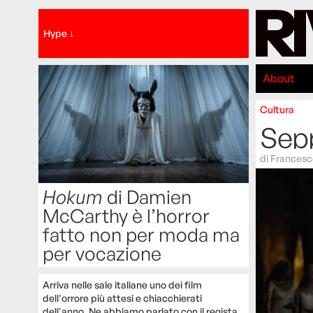
Hype ↓
About
Cultura
Sepp
di
Francesc
Hokum
di Damien
McCarthy è l’horror
fatto non per moda ma
per vocazione
Arriva nelle sale italiane uno dei film
dell'orrore più attesi e chiacchierati
dell'anno. Ne abbiamo parlato con il regista