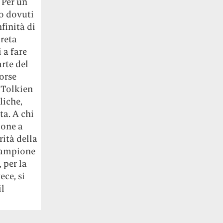
 Per un
o dovuti
finità di
preta
 a fare
rte del
orse
 Tolkien
liche,
ta. A chi
ione a
ità della
 lampione
 per la
ece, si
l