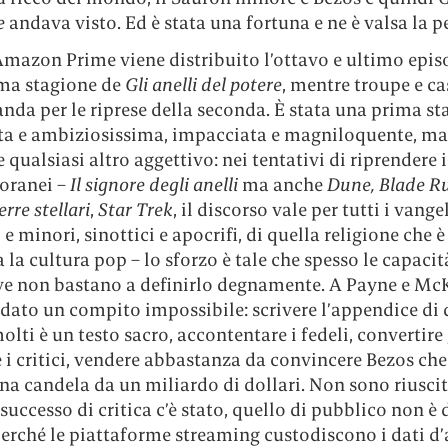
re
andava visto. Ed è stata una fortuna e ne è valsa la p
Amazon Prime viene distribuito l’ottavo e ultimo epis
ima stagione de
Gli anelli del potere
, mentre troupe e ca
landa per le riprese della seconda. È stata una prima s
ta e ambiziosissima, impacciata e magniloquente, ma
 qualsiasi altro aggettivo: nei tentativi di riprendere i
oranei –
Il signore degli anelli
ma anche
Dune, Blade R
rre stellari
,
Star Trek
, il discorso vale per tutti i vangel
e minori, sinottici e apocrifi, di quella religione che 
 la cultura pop – lo sforzo è tale che spesso le capacit
ive non bastano a definirlo degnamente. A Payne e Mc
idato un compito impossibile: scrivere l’appendice di 
olti è un testo sacro, accontentare i fedeli, convertire g
i critici, vendere abbastanza da convincere Bezos che 
na candela da un miliardo di dollari. Non sono riusciti
l successo di critica c’è stato, quello di pubblico non è
erché le piattaforme streaming custodiscono i dati d’