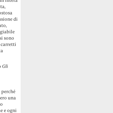
un’intera
ta,
ostosa
ssione di
ato,
ggiabile
si sono
carretti
ta
o
Gli
, perché
ero una
to
e e ogni