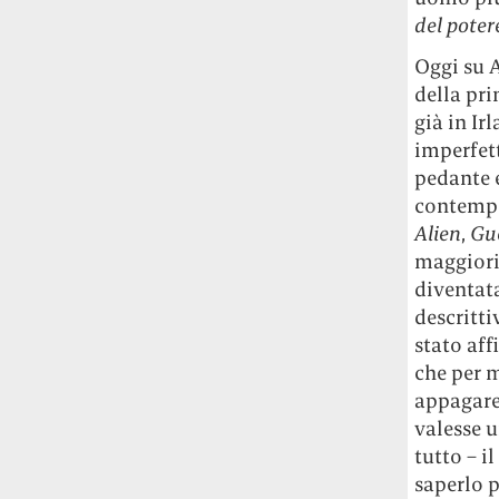
studia le marmotte ha aperto un canale
del pote
OnlyFans tutto dedicato alle marmotte
Oggi su 
OnlyMarms (si chiama proprio così) è
gratuito, pubblica «contenuti non
della pr
censurati di marmotte dalle Montagne
già in Ir
Rocciose» e accetta mance per la buona
imperfet
causa della scienza.
pedante e
contemp
Le ondate di caldo potrebbero far
Alien
,
Gue
aumentare il prezzo del cibo più della
maggiori 
guerra in Iran e della crisi nello Stretto
diventata
di Hormuz
Addirittura un punto
percentuale di inflazione alimentare in
descritt
più, un aumento del costo del cibo che
stato aff
nel 2027 rischia di arrivare al 3 per cento.
che per m
appagare 
Il ristorante Trippa ha tolto dal menù i
valesse u
suoi due piatti più celebri perché troppe
tutto – i
persone prendevano solo quelli per
saperlo p
fotografarli
L'ha spiegato lo chef Diego