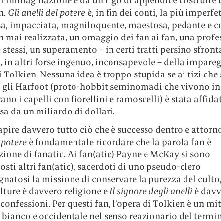
ll’immaginazione e da un rigo di appendice costruire 
n.
Gli anelli del potere
è, in fin dei conti, la più imperfet
a, impacciata, magniloquente, maestosa, pedante e c
n mai realizzata, un omaggio dei fan ai fan, una profe
é stessi, un superamento – in certi tratti persino sfront
, in altri forse ingenuo, inconsapevole – della impare
i Tolkien. Nessuna idea è troppo stupida se ai tizi che 
i gli Harfoot (proto-hobbit seminomadi che vivono in 
rano i capelli con fiorellini e ramoscelli) è stata affida
a da un miliardo di dollari.
pire davvero tutto ciò che è successo dentro e attorn
l potere
è fondamentale ricordare che la parola fan è
ione di fanatic. Ai fan(atic) Payne e McKay si sono
sti altri fan(atic), sacerdoti di uno pseudo-clero
natosi la missione di conservare la purezza del culto
lture è davvero religione e
Il signore degli anelli
è davv
 confessioni. Per questi fan, l’opera di Tolkien è un mi
bianco e occidentale nel senso reazionario del termin