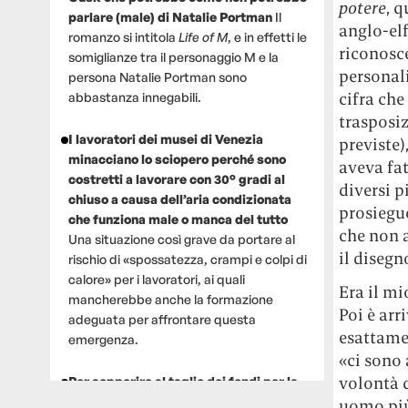
potere
, 
parlare (male) di Natalie Portman
Il
anglo-elf
romanzo si intitola
Life of M
, e in effetti le
riconosce
somiglianze tra il personaggio M e la
personal
persona Natalie Portman sono
cifra che
abbastanza innegabili.
trasposiz
I lavoratori dei musei di Venezia
previste)
minacciano lo sciopero perché sono
aveva fa
costretti a lavorare con 30° gradi al
diversi p
chiuso a causa dell’aria condizionata
prosiegu
che funziona male o manca del tutto
che non a
Una situazione così grave da portare al
il diseg
rischio di «spossatezza, crampi e colpi di
calore» per i lavoratori, ai quali
Era il mi
mancherebbe anche la formazione
Poi è ar
adeguata per affrontare questa
esattame
emergenza.
«ci sono 
volontà d
Per sopperire al taglio dei fondi per la
ricerca, un gruppo di scienziati che
uomo più