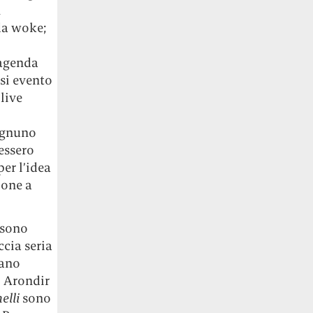
n
da woke;
 agenda
asi evento
 live
 ognuno
essero
per l’idea
ione a
 sono
ccia seria
vano
o Arondir
elli
sono