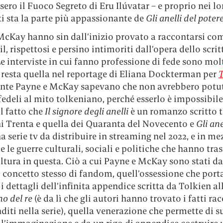
ero il Fuoco Segreto di Eru Ilúvatar – e proprio nei lo
i sta la parte più appassionante de
Gli anelli del poter
McKay hanno sin dall’inizio provato a raccontarsi co
l, rispettosi e persino intimoriti dall’opera dello scrit
Le interviste in cui fanno professione di fede sono molt
 resta quella nel reportage di Eliana Dockterman per
te Payne e McKay sapevano che non avrebbero potut
edeli al mito tolkeniano, perché esserlo è impossibil
il fatto che
Il signore degli anelli
è un romanzo scritto tr
ni Trenta e quella dei Quaranta del Novecento e
Gli ane
 serie tv da distribuire in streaming nel 2022, e in me
e le guerre culturali, sociali e politiche che hanno tr
ltura in questa. Ciò a cui Payne e McKay sono stati d
il concetto stesso di fandom, quell’ossessione che port
i dettagli dell’infinita appendice scritta da Tolkien al
no del re
(è da lì che gli autori hanno trovato i fatti ra
iti nella serie), quella venerazione che permette di s