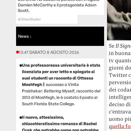
Damien McCarthy e il protagonista Adam
Scott.
di
Elisa Giudici
News ↓
Se
Il Sign
13:47 SABATO 8 AGOSTO 2026
in buona 
tv quanto
Una professoressa universitaria è stata
giorni d
licenziata per aver letto e spiegato ai
Twitter c
suoi studenti un racconto di Ottessa
perversio
Moshfegh
È successo a Vinita
dei codar
Prabhakar:
Bettering Myself
, racconto del
intellige
2013 di Moshfegh, le è costato il posto al
deciso d
South Florida State College.
c’entrava
Il nuovo, attesissimo,
uomo più
chiacchieratissimo romanzo di Rachel
quella fo
Cusk che potrebbe come non potrebbe