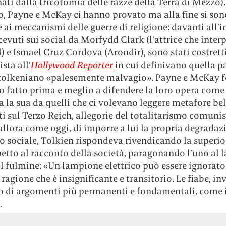
ati dalla tricotomia delle razze della Terra di Mezzo).
 Payne e McKay ci hanno provato ma alla fine si son
 ai meccanismi delle guerre di religione: davanti all’in
icevuti sui social da Morfydd Clark (l’attrice che inter
) e Ismael Cruz Cordova (Arondir), sono stati costretti
sta all’
Hollywood Reporter
in cui definivano quella pa
olkeniano «palesemente malvagio». Payne e McKay f
o fatto prima e meglio a difendere la loro opera come
 la sua da quelli che ci volevano leggere metafore bel
sul Terzo Reich, allegorie del totalitarismo comunis
allora come oggi, di imporre a lui la propria degradaz
 sociale, Tolkien rispondeva rivendicando la superior
petto al racconto della società, paragonando l’uno al
 al fulmine: «Un lampione elettrico può essere ignorato,
ragione che è insignificante e transitorio. Le fiabe, inv
 di argomenti più permanenti e fondamentali, come i
.