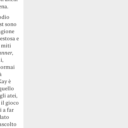
ena.
odio
st sono
tagione
estosa e
 miti
unner
,
i,
è ormai
à
Kay è
quello
li atei,
il gioco
 a far
 dato
ascolto