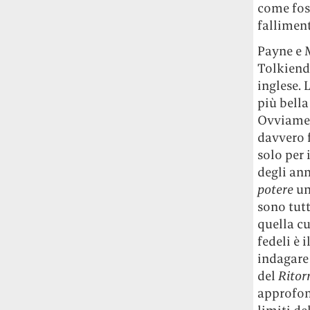
come foss
Rossi, per provare a sfuggire alle
tendenze dettate da Instagram anche
falliment
sulla ristorazione.
Payne e 
Tolkiendi
Il Pentagono ha improvvisamente
inglese. 
cambiato il modo in cui conta i morti e i
feriti nella guerra in Iran
Pare su
più bella
richiesta diretta dalla Casa Bianca.
Ovviamen
Risultato: 4 morti "in meno" e circa 600
davvero f
feriti in più.
solo per 
degli an
Fred Again ha passato 50 ore
potere
una
consecutive in livestream su YouTube
sono tutt
per completare il suo nuovo mixtape
Lo
quella cu
ha fatto insieme al collettivo LATIN
MAFIA, registrato tutto a Città del
fedeli è 
Messico e intitolato (didascalicamente
indagare 
ma efficacemente) 9 months & 50 hours.
del
Ritor
approfond