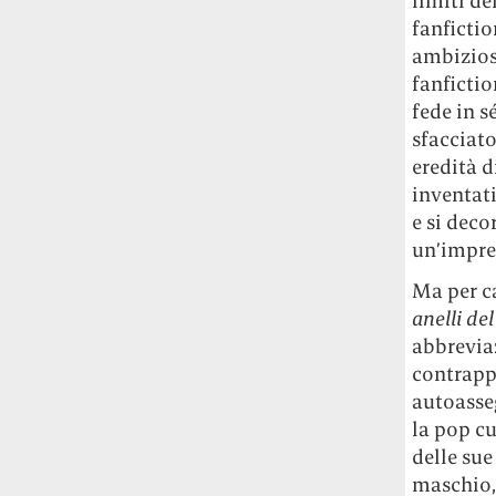
limiti de
fanfictio
ambizios
fanfictio
fede in s
sfacciato
eredità d
inventat
e si deco
un’impres
Ma per ca
anelli de
abbreviaz
contrappo
autoasseg
la pop cu
delle sue
maschio, 