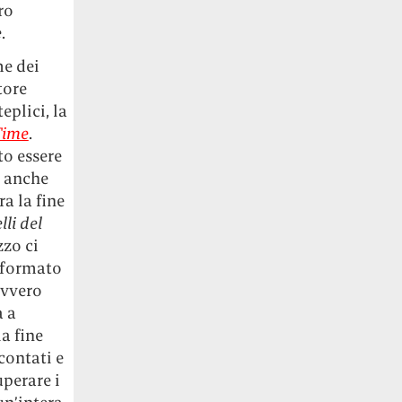
ro
e
.
me dei
tore
eplici, la
Time
.
o essere
e anche
a la fine
lli del
zzo ci
asformato
avvero
a a
la fine
ccontati e
uperare i