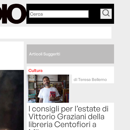
_
Articoli Suggeriti
Cultura
di
Teresa Bellemo
I consigli per l’estate di
Vittorio Graziani della
libreria Centofiori a