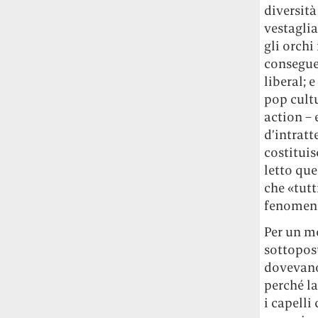
diversità
vestaglia
gli orch
consegue
liberal; 
pop cultu
action – 
d’intrat
costituis
letto que
che «tutt
fenomeni
Per un m
sottopos
dovevano
perché la
i capelli