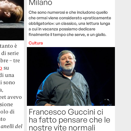
Milano
Che sono numerosi e che includono quello
che ormai viene considerato «praticamente
obbligatorio»: un classico, una lettura lunga
a cui in vacanza possiamo dedicare
finalmente il tempo che serve, e un giallo.
Cultura
tanto è
di serie
bre – tre
o
su
di una
hi sono
a,
eet avevo
isione
Francesco Guccini ci
tolo di
ha fatto pensare che le
sto
nostre vite normali
 anelli del