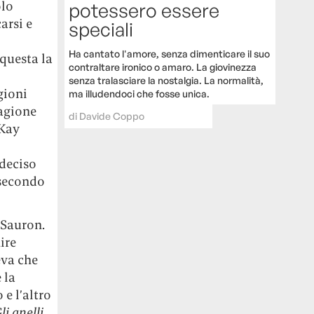
olo
potessero essere
arsi e
speciali
Ha cantato l'amore, senza dimenticare il suo
questa la
contraltare ironico o amaro. La giovinezza
senza tralasciare la nostalgia. La normalità,
gioni
ma illudendoci che fosse unica.
tagione
di
Davide Coppo
cKay
 deciso
 secondo
 Sauron.
ire
eva che
 la
e l’altro
li anelli