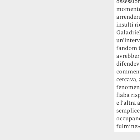
ossession
momento,
arrendere
insulti r
Galadriel
un’intervi
fandom t
avrebber
difendeva
commenti 
cercava, 
fenomeno
fiaba ris
e l’altra
semplice 
occupano
fulmine»