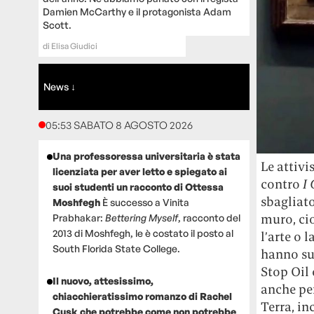
Damien McCarthy e il protagonista Adam
Scott.
di
Elisa Giudici
News ↓
05:53 SABATO 8 AGOSTO 2026
Una professoressa universitaria è stata
Le attivi
licenziata per aver letto e spiegato ai
contro
I 
suoi studenti un racconto di Ottessa
sbagliat
Moshfegh
È successo a Vinita
muro, cio
Prabhakar:
Bettering Myself
, racconto del
2013 di Moshfegh, le è costato il posto al
l’arte o 
South Florida State College.
hanno sug
Stop Oil 
Il nuovo, attesissimo,
anche per
chiacchieratissimo romanzo di Rachel
Terra, in
Cusk che potrebbe come non potrebbe