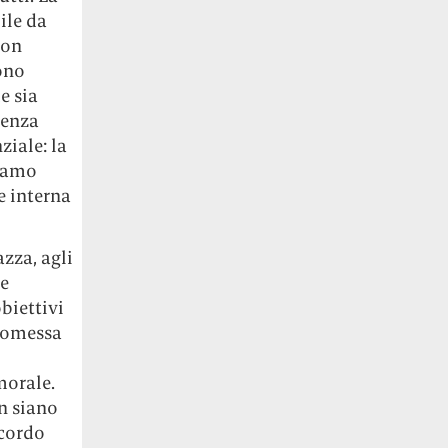
ile da
non
ono
e sia
genza
ziale: la
biamo
e interna
azza, agli
Le
biettivi
promessa
morale.
on siano
ccordo