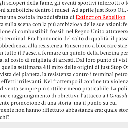
gli scioperi della fame, gli eventi sportivi interrotti o l
ni simboliche dentro i musei. Ad aprile Just Stop Oil,
me una costola insoddisfatta di
Extinction Rebellion
,
a sulla scena con la più ambiziosa delle sue azioni: f
ione di combustibili fossili nel Regno Unito attraverso
i terminal. Era l’annuncio del salto di qualità: il pass
obbedienza alla resistenza. Riuscirono a bloccare staz
in tutto il Paese, a fermare un quinto della benzina pe
, al costo di migliaia di arresti. Dal loro punto di vis
 quella settimana è il mito delle origini di Just Stop O
vista del pianeta, la resistenza contro i terminal petro
effetti irrilevanti. Nel frattempo il confine tra violen
diventa sempre più sottile e meno praticabile. La poli
ne e raggiungimento di obiettivi: l’attacco a
I Girasol
ente promozione di una storia, ma il punto su cui
mente non hanno riflettuto abbastanza era: quale stor
 chi?