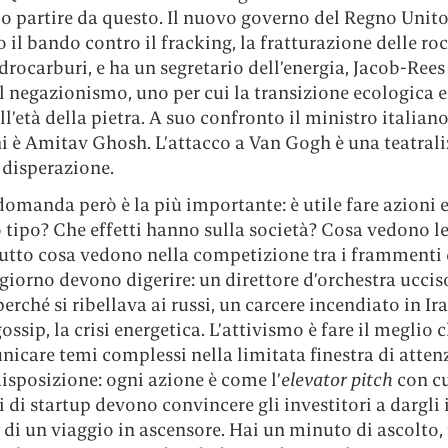
 partire da questo. Il nuovo governo del Regno Unito
 il bando contro il fracking, la fratturazione delle ro
idrocarburi, e ha un segretario dell’energia, Jacob-Ree
l negazionismo, uno per cui la transizione ecologica 
ll’età della pietra. A suo confronto il ministro italian
i è Amitav Ghosh. L’attacco a Van Gogh è una teatral
 disperazione.
domanda però è la più importante: è utile fare azioni 
 tipo? Che effetti hanno sulla società? Cosa vedono le
utto cosa vedono nella competizione tra i frammenti d
giorno devono digerire: un direttore d’orchestra uccis
erché si ribellava ai russi, un carcere incendiato in Ira
 gossip, la crisi energetica. L’attivismo è fare il meglio 
icare temi complessi nella limitata finestra di atten
isposizione: ogni azione è come l’
elevator pitch
con cu
 di startup devono convincere gli investitori a dargli i
 di un viaggio in ascensore. Hai un minuto di ascolto, t