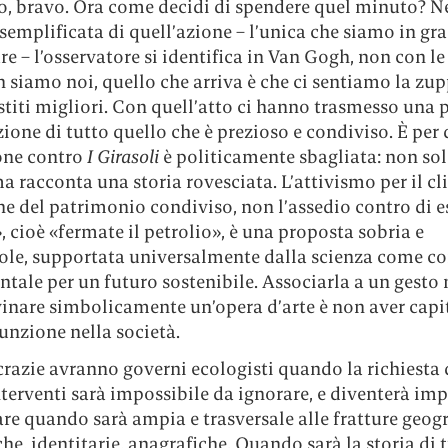
o, bravo. Ora come decidi di spendere quel minuto? N
semplificata di quell’azione – l’unica che siamo in gr
 – l’osservatore si identifica in Van Gogh, non con le 
siamo noi, quello che arriva è che ci sentiamo la zup
stiti migliori. Con quell’atto ci hanno trasmesso una
zione di tutto quello che è prezioso e condiviso. È per
ione contro
I Girasoli
è politicamente sbagliata: non sol
ma racconta una storia rovesciata. L’attivismo per il cl
e del patrimonio condiviso, non l’assedio contro di es
, cioè «fermate il petrolio», è una proposta sobria e
ole, supportata universalmente dalla scienza come c
ale per un futuro sostenibile. Associarla a un gesto n
inare simbolicamente un’opera d’arte è non aver capi
unzione nella società.
razie avranno governi ecologisti quando la richiesta 
nterventi sarà impossibile da ignorare, e diventerà imp
re quando sarà ampia e trasversale alle fratture geogr
he, identitarie, anagrafiche. Quando sarà la storia di t