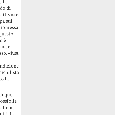
ella
ado di
attiviste.
pa sui
 promessa
 questo
o è
ima è
so. «Just
ondizione
ichilista
to la
di quel
ossibile
afiche,
utti. La