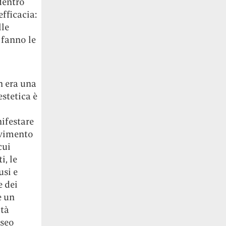
dentro
fficacia:
lle
 fanno le
n era una
estetica è
nifestare
ovimento
cui
i, le
usi e
e dei
e un
ità
useo