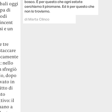
bosco. È per questo che ogni estate
bali oggi
cerchiamo il piromane. Ed è per questo che
pa di
non lo troviamo.
modi
di
Marta Clinco
Vincent
si e un
e tre
staccare
ticamente
: nello
 sfregiò
io, dopo
rvato in
itto di
uto
tivo: il
nuano a