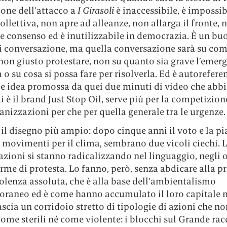
one dell’attacco a
I Girasoli
è inaccessibile, è impossib
ollettiva, non apre ad alleanze, non allarga il fronte, 
e consenso ed è inutilizzabile in democrazia. È un bu
i conversazione, ma quella conversazione sarà su com
non giusto protestare, non su quanto sia grave l’emer
 o su cosa si possa fare per risolverla. Ed è autoreferen
le idea promossa da quei due minuti di video che ab
ti è il brand Just Stop Oil, serve più per la competizion
ganizzazioni per che per quella generale tra le urgenze.
è il disegno più ampio: dopo cinque anni il voto e la pi
 movimenti per il clima, sembrano due vicoli ciechi. 
zioni si stanno radicalizzando nel linguaggio, negli o
orme di protesta. Lo fanno, però, senza abdicare alla 
olenza assoluta, che è alla base dell’ambientalismo
raneo ed è come hanno accumulato il loro capitale 
scia un corridoio stretto di tipologie di azioni che n
come sterili né come violente: i blocchi sul Grande ra