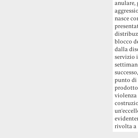
anulare, 
aggressio
nasce co
presentat
distribuz
blocco de
dalla dis
servizio 
settimana
successo,
punto di 
prodotto 
violenza 
costruzio
un’eccell
evidente
rivolta a