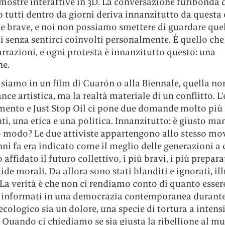
 mostre interattive in 3D. La conversazione furibonda 
 tutti dentro da giorni deriva innanzitutto da questa e
te brave, e noi non possiamo smettere di guardare que
 senza sentirci coinvolti personalmente. È quello che
rrazioni, e ogni protesta è innanzitutto questo: una
ne.
siamo in un film di Cuarón o alla Biennale, quella no
ce artistica, ma la realtà materiale di un conflitto. L’
mento e Just Stop Oil ci pone due domande molto più
i, una etica e una politica. Innanzitutto: è giusto ma
o modo? Le due attiviste appartengono allo stesso m
nni fa era indicato come il meglio delle generazioni a 
ffidato il futuro collettivo, i più bravi, i più preparat
ide morali. Da allora sono stati blanditi e ignorati, ill
 La verità è che non ci rendiamo conto di quanto esser
 informati in una democrazia contemporanea durant
ecologico sia un dolore, una specie di tortura a intens
 Quando ci chiediamo se sia giusta la ribellione al m