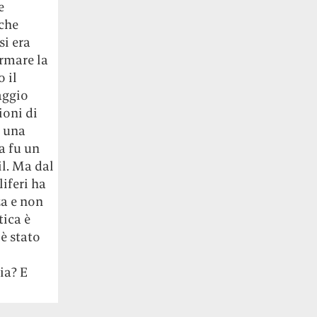
e
 che
 si era
ermare la
 il
aggio
ioni di
r una
ta fu un
il. Ma dal
liferi ha
za e non
tica è
i
è stato
ia? E