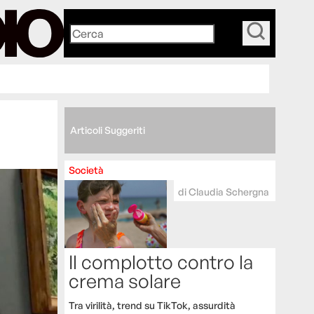
_
Articoli Suggeriti
Società
di
Claudia Schergna
Il complotto contro la
crema solare
Tra virilità, trend su TikTok, assurdità