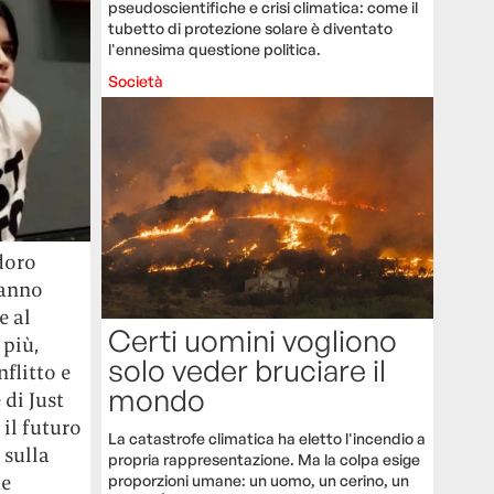
pseudoscientifiche e crisi climatica: come il
tubetto di protezione solare è diventato
l'ennesima questione politica.
Società
doro
hanno
e al
Certi uomini vogliono
 più,
solo veder bruciare il
nflitto e
mondo
 di Just
 il futuro
La catastrofe climatica ha eletto l'incendio a
 sulla
propria rappresentazione. Ma la colpa esige
ue
proporzioni umane: un uomo, un cerino, un