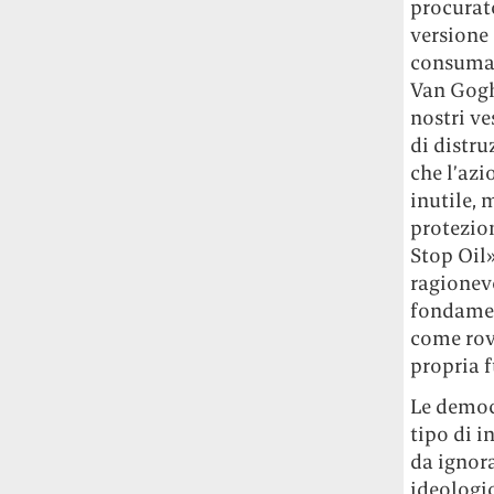
procurat
versione 
consumare
Van Gogh 
nostri ve
di distru
che l’az
inutile, 
protezion
Stop Oil»
ragionev
fondament
come rov
propria f
Le democ
tipo di i
da ignora
ideologic