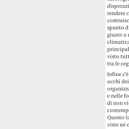
disperazi
rendere c
costruisc
spunto d
giusto o 
climatica
principa
visto tut
tra le or
Infine c’
occhi dei
organizza
e nelle f
di non vi
contempo
Questo la
viste né 