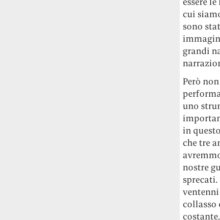
essere le
studia le marmotte ha aperto un canale
cui siamo
OnlyFans tutto dedicato alle marmotte
sono sta
OnlyMarms (si chiama proprio così) è
immagini
gratuito, pubblica «contenuti non
grandi na
censurati di marmotte dalle Montagne
Rocciose» e accetta mance per la buona
narrazio
causa della scienza.
Però non 
performan
Le ondate di caldo potrebbero far
uno stru
aumentare il prezzo del cibo più della
guerra in Iran e della crisi nello Stretto
important
di Hormuz
Addirittura un punto
in quest
percentuale di inflazione alimentare in
che tre a
più, un aumento del costo del cibo che
avremmo a
nel 2027 rischia di arrivare al 3 per cento.
nostre gu
sprecati.
Il ristorante Trippa ha tolto dal menù i
ventenni
suoi due piatti più celebri perché troppe
collasso 
persone prendevano solo quelli per
fotografarli
L'ha spiegato lo chef Diego
costante.