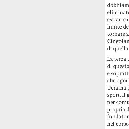
Rossi, per provare a sfuggire alle
dobbiamo
tendenze dettate da Instagram anche
eliminato
sulla ristorazione.
estrarre 
limite de
Il Pentagono ha improvvisamente
tornare a
cambiato il modo in cui conta i morti e i
Cingolan
feriti nella guerra in Iran
Pare su
di quella
richiesta diretta dalla Casa Bianca.
Risultato: 4 morti "in meno" e circa 600
La terza 
feriti in più.
di questo
e sopratt
Fred Again ha passato 50 ore
che ogni 
consecutive in livestream su YouTube
per completare il suo nuovo mixtape
Lo
Ucraina p
ha fatto insieme al collettivo LATIN
sport, il
MAFIA, registrato tutto a Città del
per comun
Messico e intitolato (didascalicamente
propria d
ma efficacemente) 9 months & 50 hours.
fondatori
nel corso