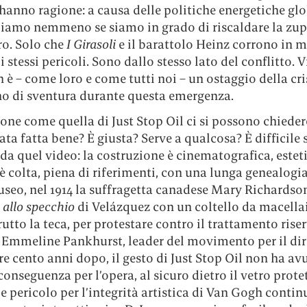
 hanno ragione: a causa delle politiche energetiche glo
iamo nemmeno se siamo in grado di riscaldare la zup
o. Solo che
I Girasoli
e il barattolo Heinz corrono in 
li stessi pericoli. Sono dallo stesso lato del conflitto. 
è – come loro e come tutti noi – un ostaggio della cri
 di sventura durante questa emergenza.
one come quella di Just Stop Oil ci si possono chieder
tata fatta bene? È giusta? Serve a qualcosa? È difficile 
 da quel video: la costruzione è cinematografica, este
 è colta, piena di riferimenti, con una lunga genealogia
seo, nel 1914 la suffragetta canadese Mary Richardson
 allo specchio
di Velázquez con un coltello da macella
rutto la teca, per protestare contro il trattamento rise
 Emmeline Pankhurst, leader del movimento per il dir
re cento anni dopo, il gesto di Just Stop Oil non ha av
onseguenza per l’opera, al sicuro dietro il vetro protet
e pericolo per l’integrità artistica di Van Gogh conti