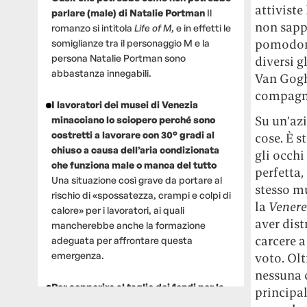
attiviste
parlare (male) di Natalie Portman
Il
non sapp
romanzo si intitola
Life of M
, e in effetti le
pomodor
somiglianze tra il personaggio M e la
persona Natalie Portman sono
diversi g
abbastanza innegabili.
Van Gogh 
compagno
I lavoratori dei musei di Venezia
Su un’azi
minacciano lo sciopero perché sono
costretti a lavorare con 30° gradi al
cose. È s
chiuso a causa dell’aria condizionata
gli occhi
che funziona male o manca del tutto
perfetta,
Una situazione così grave da portare al
stesso mu
rischio di «spossatezza, crampi e colpi di
la
Venere
calore» per i lavoratori, ai quali
aver dist
mancherebbe anche la formazione
carcere a
adeguata per affrontare questa
emergenza.
voto. Olt
nessuna c
Per sopperire al taglio dei fondi per la
principal
ricerca, un gruppo di scienziati che