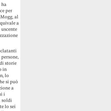
 ha
cce per
s Mogg, al
equivale a
o uscente
izzazione
eclatanti
 persone,
i storie
o in
n, lo
che si può
zione a
i i
 soldi
e lo sei