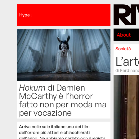
Hype ↓
About
Società
L’art
di
Ferdinan
Hokum
di Damien
McCarthy è l’horror
fatto non per moda ma
per vocazione
Arriva nelle sale italiane uno dei film
dell'orrore più attesi e chiacchierati
dell'anno. Ne abbiamo parlato con il regista