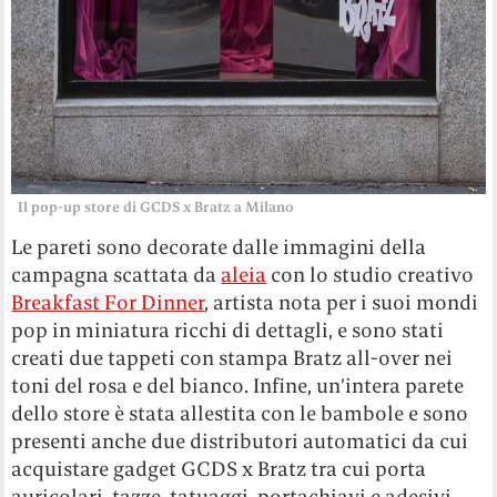
Il pop-up store di GCDS x Bratz a Milano
Le pareti sono decorate dalle immagini della
campagna scattata da
aleia
con lo studio creativo
Breakfast For Dinner
, artista nota per i suoi mondi
pop in miniatura ricchi di dettagli, e sono stati
creati due tappeti con stampa Bratz all-over nei
toni del rosa e del bianco. Infine, un’intera parete
dello store è stata allestita con le bambole e sono
presenti anche due distributori automatici da cui
acquistare gadget GCDS x Bratz tra cui porta
auricolari, tazze, tatuaggi, portachiavi e adesivi.