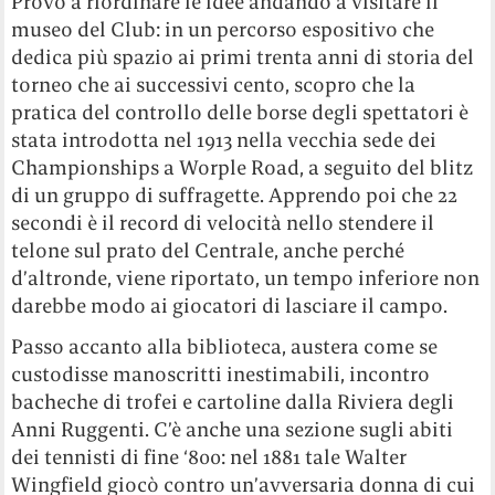
Provo a riordinare le idee andando a visitare il
museo del Club: in un percorso espositivo che
dedica più spazio ai primi trenta anni di storia del
torneo che ai successivi cento, scopro che la
pratica del controllo delle borse degli spettatori è
stata introdotta nel 1913 nella vecchia sede dei
Championships a Worple Road, a seguito del blitz
di un gruppo di suffragette. Apprendo poi che 22
secondi è il record di velocità nello stendere il
telone sul prato del Centrale, anche perché
d’altronde, viene riportato, un tempo inferiore non
darebbe modo ai giocatori di lasciare il campo.
Passo accanto alla biblioteca, austera come se
custodisse manoscritti inestimabili, incontro
bacheche di trofei e cartoline dalla Riviera degli
Anni Ruggenti. C’è anche una sezione sugli abiti
dei tennisti di fine ‘800: nel 1881 tale Walter
Wingfield giocò contro un’avversaria donna di cui