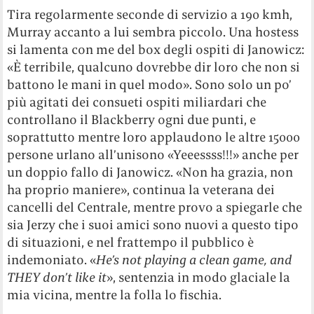
Tira regolarmente seconde di servizio a 190 kmh,
Murray accanto a lui sembra piccolo. Una hostess
si lamenta con me del box degli ospiti di Janowicz:
«È terribile, qualcuno dovrebbe dir loro che non si
battono le mani in quel modo». Sono solo un po’
più agitati dei consueti ospiti miliardari che
controllano il Blackberry ogni due punti, e
soprattutto mentre loro applaudono le altre 15000
persone urlano all’unisono «Yeeessss!!!» anche per
un doppio fallo di Janowicz. «Non ha grazia, non
ha proprio maniere», continua la veterana dei
cancelli del Centrale, mentre provo a spiegarle che
sia Jerzy che i suoi amici sono nuovi a questo tipo
di situazioni, e nel frattempo il pubblico è
indemoniato. «
He’s not playing a clean game, and
THEY don’t like it
», sentenzia in modo glaciale la
mia vicina, mentre la folla lo fischia.