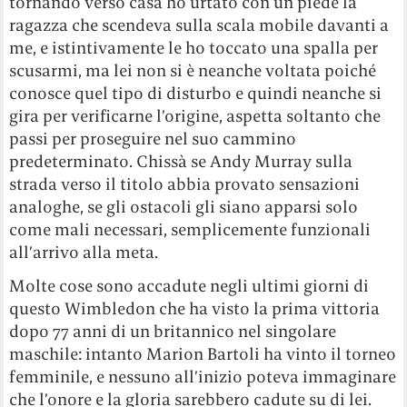
tornando verso casa ho urtato con un piede la
ragazza che scendeva sulla scala mobile davanti a
me, e istintivamente le ho toccato una spalla per
scusarmi, ma lei non si è neanche voltata poiché
conosce quel tipo di disturbo e quindi neanche si
gira per verificarne l’origine, aspetta soltanto che
passi per proseguire nel suo cammino
predeterminato. Chissà se Andy Murray sulla
strada verso il titolo abbia provato sensazioni
analoghe, se gli ostacoli gli siano apparsi solo
come mali necessari, semplicemente funzionali
all’arrivo alla meta.
Molte cose sono accadute negli ultimi giorni di
questo Wimbledon che ha visto la prima vittoria
dopo 77 anni di un britannico nel singolare
maschile: intanto Marion Bartoli ha vinto il torneo
femminile, e nessuno all’inizio poteva immaginare
che l’onore e la gloria sarebbero cadute su di lei.