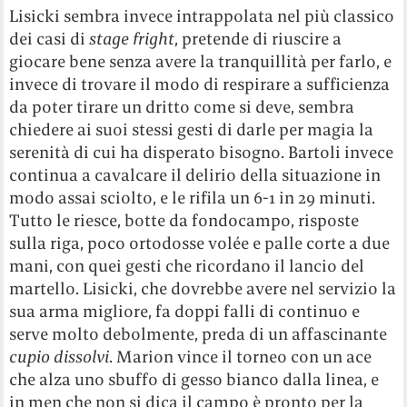
Lisicki sembra invece intrappolata nel più classico
dei casi di
stage fright
, pretende di riuscire a
giocare bene senza avere la tranquillità per farlo, e
invece di trovare il modo di respirare a sufficienza
da poter tirare un dritto come si deve, sembra
chiedere ai suoi stessi gesti di darle per magia la
serenità di cui ha disperato bisogno. Bartoli invece
continua a cavalcare il delirio della situazione in
modo assai sciolto, e le rifila un 6-1 in 29 minuti.
Tutto le riesce, botte da fondocampo, risposte
sulla riga, poco ortodosse volée e palle corte a due
mani, con quei gesti che ricordano il lancio del
martello. Lisicki, che dovrebbe avere nel servizio la
sua arma migliore, fa doppi falli di continuo e
serve molto debolmente, preda di un affascinante
cupio dissolvi
. Marion vince il torneo con un ace
che alza uno sbuffo di gesso bianco dalla linea, e
in men che non si dica il campo è pronto per la