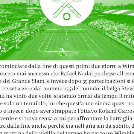
cominciare dalla fine di questi primi due giorni a Wi
on era mai successo che Rafael Nadal perdesse all’eso
 del Grande Slam, e invece dopo 35 partecipazioni si 
 tre set a zero dal numero 135 del mondo, il belga Stev
ui ha vinto due volte, sfatando ormai da tempo il mit
re solo un terraiolo, lui che quest’anno sinora quasi n
 e invece, dopo aver strappato l’ottavo Roland Garros
verde e si trova senza armi per affrontare la battaglia
e dalla fine anche perché era nell’aria sin da subito, 
a mattina della vigilia del torneo ho percorso Wimbl