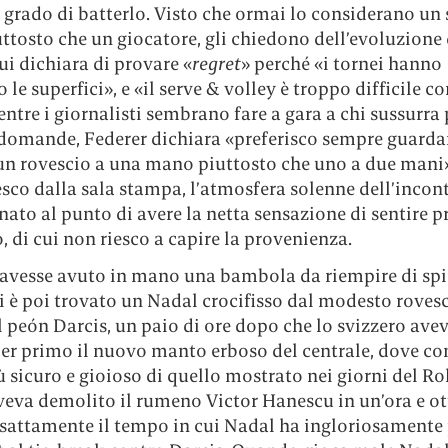
n grado di batterlo. Visto che ormai lo considerano un
uttosto che un giocatore, gli chiedono dell’evoluzione 
lui dichiara di provare «
regret
» perché «i tornei hanno
o le superfici», e «il serve & volley è troppo difficile co
entre i giornalisti sembrano fare a gara a chi sussurra 
 domande, Federer dichiara «preferisco sempre guardar
 un rovescio a una mano piuttosto che uno a due mani
sco dalla sala stampa, l’atmosfera solenne dell’incon
ato al punto di avere la netta sensazione di sentire 
, di cui non riesco a capire la provenienza.
avesse avuto in mano una bambola da riempire di spil
i è poi trovato un Nadal crocifisso dal modesto roves
 peón Darcis, un paio di ore dopo che lo svizzero ave
per primo il nuovo manto erboso del centrale, dove co
ù sicuro e gioioso di quello mostrato nei giorni del R
veva demolito il rumeno Victor Hanescu in un’ora e ot
esattamente il tempo in cui Nadal ha ingloriosamente 