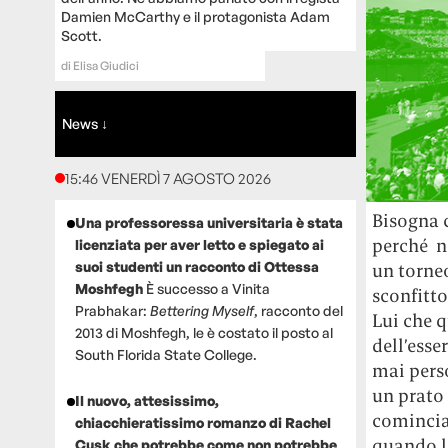
Damien McCarthy e il protagonista Adam
Scott.
di
Elisa Giudici
News ↓
15:46 VENERDÌ 7 AGOSTO 2026
Bisogna 
Una professoressa universitaria è stata
perché n
licenziata per aver letto e spiegato ai
suoi studenti un racconto di Ottessa
un torneo
Moshfegh
È successo a Vinita
sconfitto
Prabhakar:
Bettering Myself
, racconto del
Lui che q
2013 di Moshfegh, le è costato il posto al
dell’esse
South Florida State College.
mai perso
un prato 
Il nuovo, attesissimo,
cominciar
chiacchieratissimo romanzo di Rachel
quando l
Cusk che potrebbe come non potrebbe