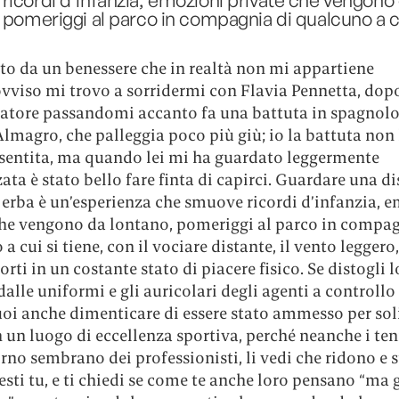
 pomeriggi al parco in compagnia di qualcuno a cu
to da un benessere che in realtà non mi appartiene
vviso mi trovo a sorridermi con Flavia Pennetta, dopo
natore passandomi accanto fa una battuta in spagnolo
lmagro, che palleggia poco più giù; io la battuta non 
sentita, ma quando lei mi ha guardato leggermente
ta è stato bello fare finta di capirci. Guardare una di
 erba è un’esperienza che smuove ricordi d’infanzia, 
che vengono da lontano, pomeriggi al parco in compag
a cui si tiene, con il vociare distante, il vento leggero,
rti in un costante stato di piacere fisico. Se distogli l
alle uniformi e gli auricolari degli agenti a controllo
uoi anche dimenticare di essere stato ammesso per sol
 un luogo di eccellenza sportiva, perché neanche i ten
orno sembrano dei professionisti, li vedi che ridono e
sti tu, e ti chiedi se come te anche loro pensano “ma