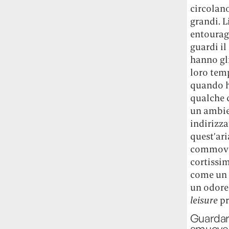
circolano
grandi. L
entourage
guardi il
hanno gli
loro tem
quando ho
qualche c
un ambie
indirizza
quest’ari
commovent
cortissim
come un i
un odore 
leisure
pr
Guardare
smuove r