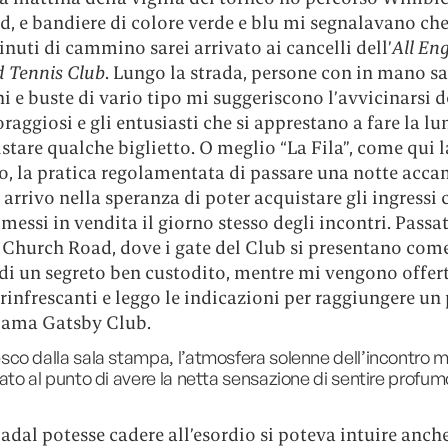
d, e bandiere di colore verde e blu mi segnalavano ch
nuti di cammino sarei arrivato ai cancelli dell’
All En
 Tennis Club
. Lungo la strada, persone con in mano sa
ni e buste di vario tipo mi suggeriscono l’avvicinarsi d
oraggiosi e gli entusiasti che si apprestano a fare la lu
stare qualche biglietto. O meglio “La Fila”, come qui l
, la pratica regolamentata di passare una notte acca
 arrivo nella speranza di poter acquistare gli ingressi 
essi in vendita il giorno stesso degli incontri. Passat
Church Road, dove i gate del Club si presentano come
 di un segreto ben custodito, mentre mi vengono offer
 rinfrescanti e leggo le indicazioni per raggiungere un
hiama Gatsby Club.
co dalla sala stampa, l’atmosfera solenne dell’incontro m
ato al punto di avere la netta sensazione di sentire profum
dal potesse cadere all’esordio si poteva intuire anch