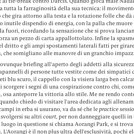
t al tie-break contro Darcis. Quando gioca male Nada
 tutta la farraginosità della sua tecnica: il moviment
o che gira attorno alla testa e la rotazione folle che dà
 inutile dispendio di energia, con la palla che muore 
a fuori, ricordando la sensazione che si prova lancia
forza un pezzo di carta appallottolato. Infine la spas
el dritto e gli ampi spostamenti laterali fatti per girar
a, che somigliano alle manovre di un granchio impazz
ovunque briefing all’aperto degli addetti alla sicurezz
apannelli di persone tutte vestite come dei simpatici 
ti blu scuro, il cappello con la visiera larga ben calca
 scorgere i segni di una cospirazione contro chi, come
 osa anteporre la vittoria allo stile. Me ne rendo cont
uando chiedo di visitare l’area dedicata agli allenam
campi in erba si usurano, va da sé che le
practice sessi
volgersi su altri
court
, per non danneggiare quelli in 
l luogo in questione si chiama Aorangi Park, e si trova 
1. L’Aorangi è il non plus ultra dell’esclusività, pochi el