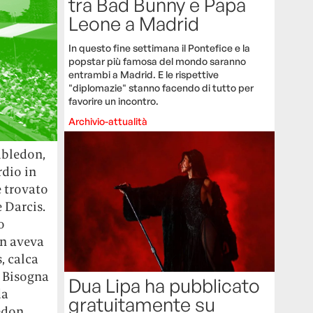
tra Bad Bunny e Papa
Leone a Madrid
In questo fine settimana il Pontefice e la
popstar più famosa del mondo saranno
entrambi a Madrid. E le rispettive
"diplomazie" stanno facendo di tutto per
favorire un incontro.
Archivio-attualità
mbledon,
rdio in
è trovato
e Darcis.
o
on aveva
, calca
. Bisogna
Dua Lipa ha pubblicato
da
gratuitamente su
edon