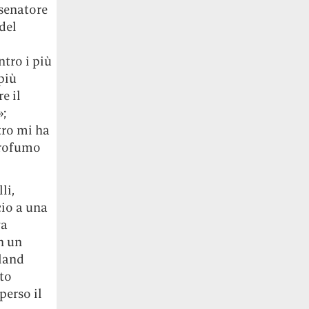
 senatore
del
ntro i più
più
e il
»;
tro mi ha
profumo
li,
cio a una
va
n un
oland
to
perso il