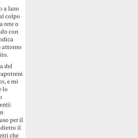
l
o a lazo
 al colpo
a rete o
ndo con
modica
e attorno
ito.
a del
capotreni
to, e mi
 lo
o
enti:
on
uso per il
dietro il
etti che