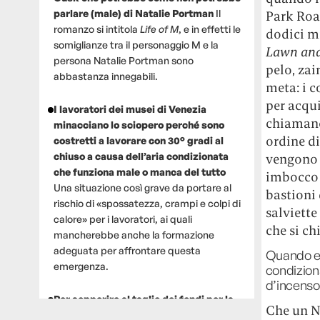
parlare (male) di Natalie Portman
Il
Park Roa
romanzo si intitola
Life of M
, e in effetti le
dodici mi
somiglianze tra il personaggio M e la
Lawn and
persona Natalie Portman sono
pelo, zai
abbastanza innegabili.
meta: i c
per acqui
I lavoratori dei musei di Venezia
chiamano
minacciano lo sciopero perché sono
ordine di
costretti a lavorare con 30° gradi al
chiuso a causa dell’aria condizionata
vengono m
che funziona male o manca del tutto
imbocco 
Una situazione così grave da portare al
bastioni
rischio di «spossatezza, crampi e colpi di
salviette
calore» per i lavoratori, ai quali
che si c
mancherebbe anche la formazione
adeguata per affrontare questa
Quando es
emergenza.
condizion
d’incenso
Per sopperire al taglio dei fondi per la
Che un Na
ricerca, un gruppo di scienziati che