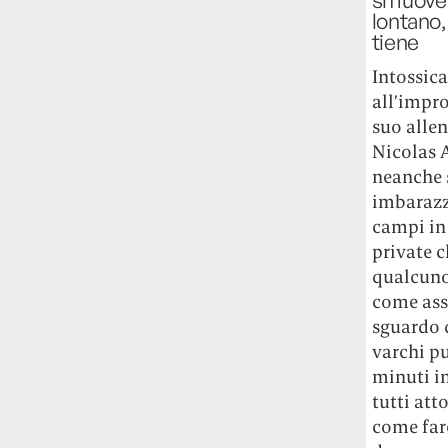
lontano,
tiene
Intossica
all’impro
suo alle
Nicolas A
neanche 
imbarazza
campi in
private 
qualcuno 
come asso
sguardo d
varchi p
minuti in
tutti att
come fare