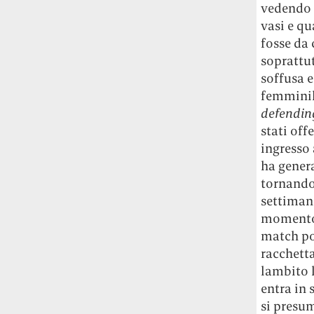
vedendo l
studia le marmotte ha aperto un canale
vasi e qu
OnlyFans tutto dedicato alle marmotte
OnlyMarms (si chiama proprio così) è
fosse da 
gratuito, pubblica «contenuti non
soprattut
censurati di marmotte dalle Montagne
soffusa e
Rocciose» e accetta mance per la buona
femminile
causa della scienza.
defendin
stati off
Le ondate di caldo potrebbero far
ingresso
aumentare il prezzo del cibo più della
ha genera
guerra in Iran e della crisi nello Stretto
di Hormuz
Addirittura un punto
tornando
percentuale di inflazione alimentare in
settimane
più, un aumento del costo del cibo che
momento,
nel 2027 rischia di arrivare al 3 per cento.
match poi
racchetta
Il ristorante Trippa ha tolto dal menù i
lambito l
suoi due piatti più celebri perché troppe
entra in
persone prendevano solo quelli per
si presum
fotografarli
L'ha spiegato lo chef Diego