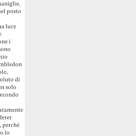
aniglie,
uel posto
na luce
e
one i
 sono
 mio
Wimbledon
olo,
oluto di
un solo
secondo
catamente
derer
, perché
o lo