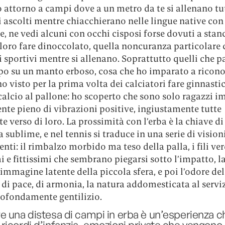
 attorno a campi dove a un metro da te si allenano tut
i ascolti mentre chiacchierano nelle lingue native con 
, ne vedi alcuni con occhi cisposi forse dovuti a stan
 loro fare dinoccolato, quella noncuranza particolare 
 sportivi mentre si allenano. Soprattutto quelli che p
po su un manto erboso, cosa che ho imparato a ricono
 visto per la prima volta dei calciatori fare ginnastic
alcio al pallone: ho scoperto che sono solo ragazzi i
nte pieno di vibrazioni positive, ingiustamente tutte
te verso di loro. La prossimità con l’erba è la chiave di
a sublime, e nel tennis si traduce in una serie di vision
i: il rimbalzo morbido ma teso della palla, i fili ver
i e fittissimi che sembrano piegarsi sotto l’impatto, 
mmagine latente della piccola sfera, e poi l’odore del
di pace, di armonia, la natura addomesticata al servi
ofondamente gentilizio.
 una distesa di campi in erba è un’esperienza c
icordi d’infanzia, emozioni private che vengono