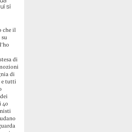
i si
 che il
 su
l’ho
stesa di
emozioni
nia di
 e tutti
o
 dei
i 40
nisti
 sudano
 guarda