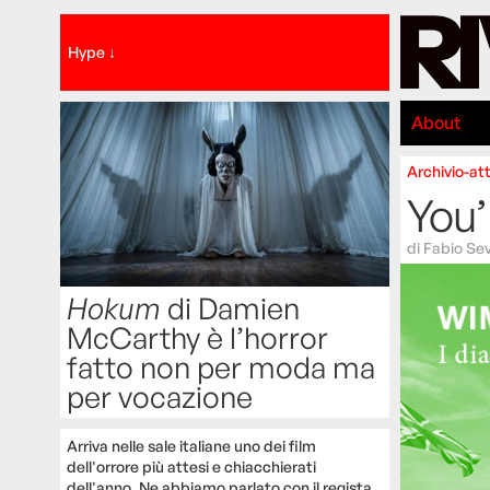
Hype ↓
About
Archivio-att
You’
di
Fabio Se
Hokum
di Damien
McCarthy è l’horror
fatto non per moda ma
per vocazione
Arriva nelle sale italiane uno dei film
dell'orrore più attesi e chiacchierati
dell'anno. Ne abbiamo parlato con il regista