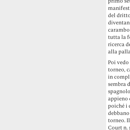
primo se
manifesta
del dritt
diventano
carambol
tutta la 
ricerca d
alla pall
Poi vedo 
torneo, c
in comple
sembra di
spagnolo,
appieno q
poiché i 
debbano s
torneo. I
Court n. 