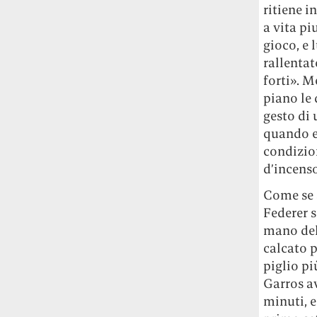
Rossi, per provare a sfuggire alle
ritiene i
tendenze dettate da Instagram anche
a vita pi
sulla ristorazione.
gioco, e 
rallentat
Il Pentagono ha improvvisamente
forti». M
cambiato il modo in cui conta i morti e i
piano le
feriti nella guerra in Iran
Pare su
gesto di
richiesta diretta dalla Casa Bianca.
quando e
Risultato: 4 morti "in meno" e circa 600
feriti in più.
condizion
d’incenso
Fred Again ha passato 50 ore
Come se 
consecutive in livestream su YouTube
Federer s
per completare il suo nuovo mixtape
Lo
mano del
ha fatto insieme al collettivo LATIN
MAFIA, registrato tutto a Città del
calcato 
Messico e intitolato (didascalicamente
piglio pi
ma efficacemente) 9 months & 50 hours.
Garros a
minuti, 