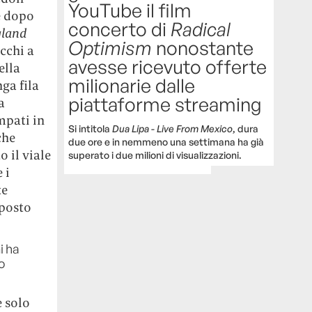
YouTube il film
e dopo
concerto di
Radical
gland
Optimism
nonostante
cchi a
avesse ricevuto offerte
ella
milionarie dalle
nga fila
piattaforme streaming
a
mpati in
Si intitola
Dua Lipa - Live From Mexico
, dura
che
due ore e in nemmeno una settimana ha già
o il viale
superato i due milioni di visualizzazioni.
 i
te
 posto
i ha
o
e solo