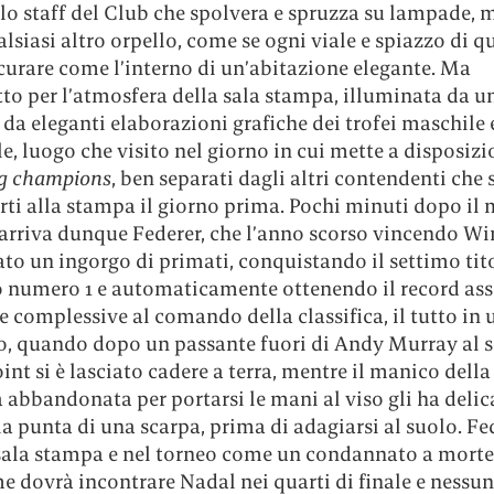
o staff del Club che spolvera e spruzza su lampade, m
alsiasi altro orpello, come se ogni viale e spiazzo di q
curare come l’interno di un’abitazione elegante. Ma
to per l’atmosfera della sala stampa, illuminata da u
 da eleganti elaborazioni grafiche dei trofei maschile 
, luogo che visito nel giorno in cui mette a disposizi
g champions
, ben separati dagli altri contendenti che
erti alla stampa il giorno prima. Pochi minuti dopo il
 arriva dunque Federer, che l’anno scorso vincendo 
to un ingorgo di primati, conquistando il settimo tit
 numero 1 e automaticamente ottenendo il record ass
 complessive al comando della classifica, il tutto in 
 quando dopo un passante fuori di Andy Murray al 
nt si è lasciato cadere a terra, mentre il manico della
 abbandonata per portarsi le mani al viso gli ha deli
a punta di una scarpa, prima di adagiarsi al suolo. Fe
 sala stampa e nel torneo come un condannato a morte
e dovrà incontrare Nadal nei quarti di finale e nessun