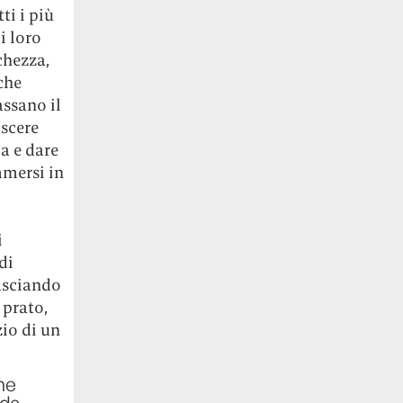
ti i più
i loro
chezza,
che
assano il
scere
a e dare
mmersi in
i
di
lasciando
 prato,
zio di un
he
 da