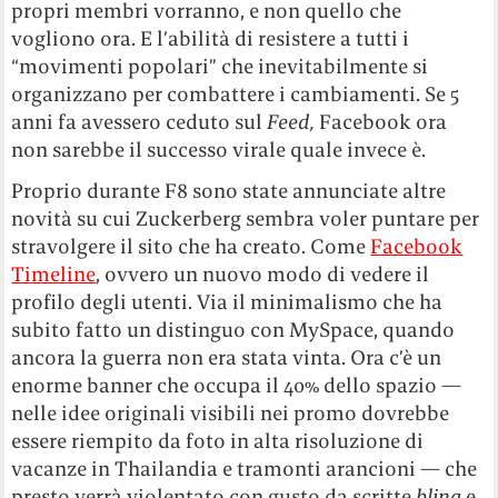
propri membri vorranno, e non quello che
vogliono ora. E l’abilità di resistere a tutti i
“movimenti popolari” che inevitabilmente si
organizzano per combattere i cambiamenti. Se 5
anni fa avessero ceduto sul
Feed,
Facebook ora
non sarebbe il successo virale quale invece è.
Proprio durante F8 sono state annunciate altre
novità su cui Zuckerberg sembra voler puntare per
stravolgere il sito che ha creato. Come
Facebook
Timeline
, ovvero un nuovo modo di vedere il
profilo degli utenti. Via il minimalismo che ha
subito fatto un distinguo con MySpace, quando
ancora la guerra non era stata vinta. Ora c’è un
enorme banner che occupa il 40% dello spazio —
nelle idee originali visibili nei promo dovrebbe
essere riempito da foto in alta risoluzione di
vacanze in Thailandia e tramonti arancioni — che
presto verrà violentato con gusto da scritte
bling
e