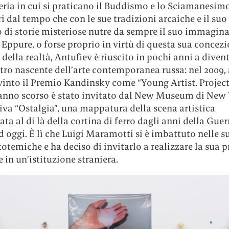
eria in cui si praticano il Buddismo e lo Sciamanesim
ri dal tempo che con le sue tradizioni arcaiche e il suo
 di storie misteriose nutre da sempre il suo immagina
. Eppure, o forse proprio in virtù di questa sua concez
 della realtà, Antufiev è riuscito in pochi anni a divent
ro nascente dell’arte contemporanea russa: nel 2009, a
vinto il Premio Kandinsky come “Young Artist. Project
l’anno scorso è stato invitato dal New Museum di New
tiva “Ostalgia”, una mappatura della scena artistica
ta al di là della cortina di ferro dagli anni della Guer
 oggi. È lì che Luigi Maramotti si è imbattuto nelle s
totemiche e ha deciso di invitarlo a realizzare la sua 
 in un’istituzione straniera.