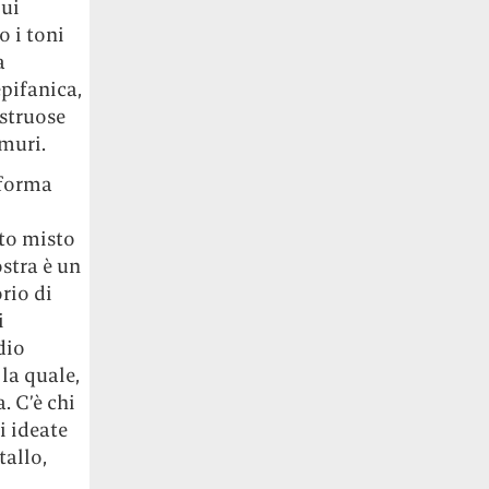
lui
o i toni
a
pifanica,
struose
muri.
 forma
to misto
ostra è un
rio di
i
dio
 la quale,
. C’è chi
i ideate
tallo,