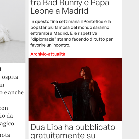
tra Bad Bunny e Papa
Leone a Madrid
In questo fine settimana il Pontefice e la
popstar più famosa del mondo saranno
entrambi a Madrid. E le rispettive
"diplomazie" stanno facendo di tutto per
favorire un incontro.
Archivio-attualità
i
 ospita
un
mo e anche
 con
io da
magico.
Dua Lipa ha pubblicato
gratuitamente su
mota