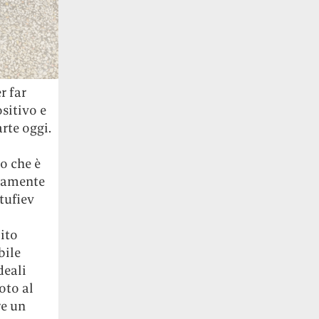
r far
sitivo e
rte oggi.
o che è
riamente
tufiev
ito
bile
deali
oto al
re un