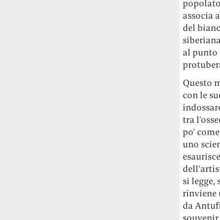
popolato
Universitat Autònoma de Barcelona: aree
con più verde, meno popolate e lontane
associa al
dal centro stanno diventando le più
del bianc
appetibili. E costose.
siberiana
al punto
L’unica pasticceria al mondo che ha il
protuber
permesso dello Studio Ghibli per fare
dolcetti di Totoro è quella della cognata
Questo m
di Hayao Miyazaki
Si chiama Shiro-
con le su
Hige’s Cream Puff Factory e ne produce
indossar
pochissimi alla volta: accaparrarseli è
tra l’oss
difficile quasi come riuscire a visitare il
po’ come 
Ghibli Park.
uno scien
esaurisce
dell’arti
si legge,
rinviene 
da Antufi
souvenir 