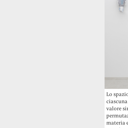
Fred Again ha passato 50 ore
consecutive in livestream su YouTube
per completare il suo nuovo mixtape
Lo
ha fatto insieme al collettivo LATIN
MAFIA, registrato tutto a Città del
Messico e intitolato (didascalicamente
ma efficacemente) 9 months & 50 hours.
I Massive Attack sono stati banditi a
vita da Singapore dopo aver esposto la
bandiera della Palestina durante un
concerto
Prima di essere espulsi hanno
subìto perquisizioni e il sequestro dei
passaporti. «Un'esperienza surreale», l'ha
definita la band.
Lo spazio
ciascuna 
La crisi climatica sta causando un
valore si
nuovo tipo di gentrificazione e stavolta
permutazi
la vittima non sarà la città ma la
materia e
provincia
Lo dimostra una ricerca della