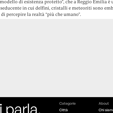
modello di esistenza protetto”, che a Reggio Emilia è 
seducente in cui delfini, cristalli e meteoriti sono em
i percepire la realtà “più che umano”.
i parla,
Categorie
About
Città
Chi siam