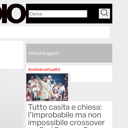
_
Articoli Suggeriti
Archivio-attualità
Tutto casita e chiesa:
l’improbabile ma non
impossibile crossover