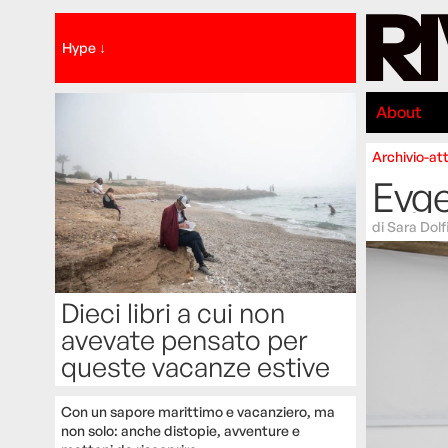
Hype ↓
About
Archivio-att
Evge
di
Sara Dolf
Dieci libri a cui non
avevate pensato per
queste vacanze estive
Con un sapore marittimo e vacanziero, ma
non solo: anche distopie, avventure e