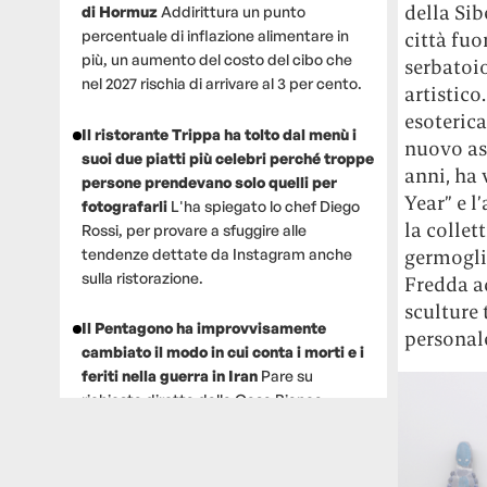
della Sib
di Hormuz
Addirittura un punto
percentuale di inflazione alimentare in
città fuo
più, un aumento del costo del cibo che
serbatoio
nel 2027 rischia di arrivare al 3 per cento.
artistico
esoterica
Il ristorante Trippa ha tolto dal menù i
nuovo ast
suoi due piatti più celebri perché troppe
anni, ha 
persone prendevano solo quelli per
Year” e 
fotografarli
L'ha spiegato lo chef Diego
la collet
Rossi, per provare a sfuggire alle
tendenze dettate da Instagram anche
germoglia
sulla ristorazione.
Fredda ad
sculture 
Il Pentagono ha improvvisamente
personale
cambiato il modo in cui conta i morti e i
feriti nella guerra in Iran
Pare su
richiesta diretta dalla Casa Bianca.
Risultato: 4 morti "in meno" e circa 600
feriti in più.