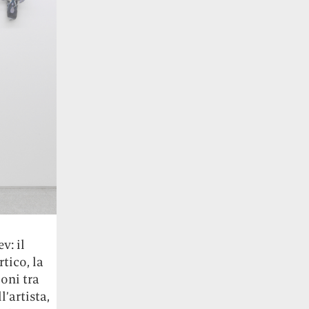
,
v: il
tico, la
oni tra
’artista,