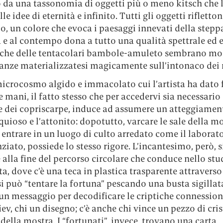
 da una tassonomia di oggetti più o meno kitsch che 
le idee di eternità e infinito. Tutti gli oggetti rifletton
o, un colore che evoca i paesaggi innevati della stepp
 e al contempo dona a tutto una qualità spettrale ed e
 che delle tentacolari bambole-amuleto sembrano mo
anze materializzatesi magicamente sull’intonaco dei 
icrocosmo algido e immacolato cui l’artista ha dato
e mani, il fatto stesso che per accedervi sia necessario
e dei copriscarpe, induce ad assumere un atteggiamen
equioso e l’attonito: dopotutto, varcare le sale della m
entrare in un luogo di culto arredato come il laborato
ziato, possiede lo stesso rigore. L’incantesimo, però, s
 alla fine del percorso circolare che conduce nello stu
sta, dove c’è una teca in plastica trasparente attraverso
 si può “tentare la fortuna” pescando una busta sigillata
un messaggio per decodificare le criptiche connession
ev, chi un disegno; c’è anche chi vince un pezzo di cris
della mostra. I “fortunati”, invece, trovano una carta