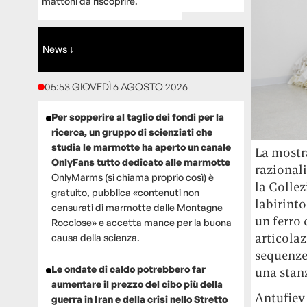
mattoni da riscoprire.
News ↓
05:53 GIOVEDÌ 6 AGOSTO 2026
Per sopperire al taglio dei fondi per la
ricerca, un gruppo di scienziati che
studia le marmotte ha aperto un canale
La mostra
OnlyFans tutto dedicato alle marmotte
razional
OnlyMarms (si chiama proprio così) è
la Collez
gratuito, pubblica «contenuti non
labirinto
censurati di marmotte dalle Montagne
un ferro 
Rocciose» e accetta mance per la buona
articolaz
causa della scienza.
sequenze
Le ondate di caldo potrebbero far
una stanz
aumentare il prezzo del cibo più della
Antufiev 
guerra in Iran e della crisi nello Stretto