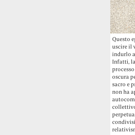
Questo e
uscire il
indurlo a
Infatti, 
processo
oscura p
sacro e 
non ha a
autocomp
collettiv
perpetuar
condivisi
relativis