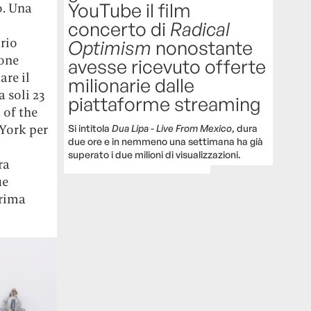
YouTube il film
o. Una
concerto di
Radical
rio
Optimism
nonostante
ione
avesse ricevuto offerte
are il
milionarie dalle
 soli 23
piattaforme streaming
 of the
 York per
Si intitola
Dua Lipa - Live From Mexico
, dura
due ore e in nemmeno una settimana ha già
superato i due milioni di visualizzazioni.
ra
ue
prima