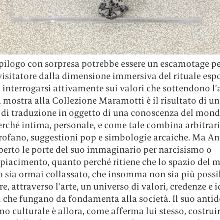
pilogo con sorpresa potrebbe essere un escamotage pe
 visitatore dalla dimensione immersiva del rituale espo
 interrogarsi attivamente sui valori che sottendono l’a
la mostra alla Collezione Maramotti è il risultato di un
 di traduzione in oggetto di una conoscenza del mond
erché intima, personale, e come tale combina arbitra
profano, suggestioni pop e simbologie arcaiche. Ma An
perto le porte del suo immaginario per narcisismo o
iacimento, quanto perché ritiene che lo spazio del m
o sia ormai collassato, che insomma non sia più possi
e, attraverso l’arte, un universo di valori, credenze e i
 che fungano da fondamenta alla società. Il suo antid
mo culturale è allora, come afferma lui stesso, costrui