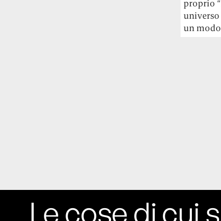
proprio “
universo 
un modo d
Le cose di cui s