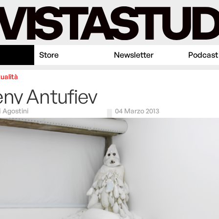
Store
Newsletter
Podcast
ualità
ny Antufiev
i Agostini
04 Marzo 2013