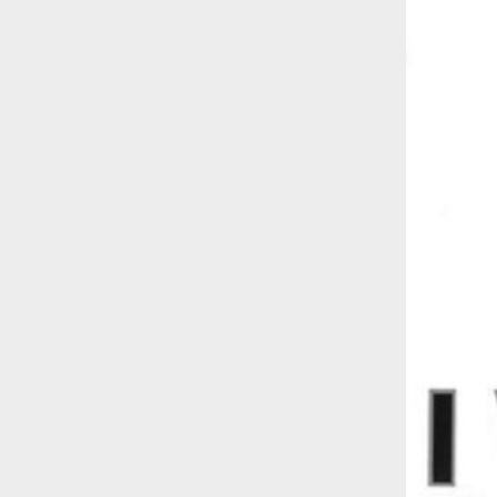
studia le marmotte ha aperto un canale
OnlyFans tutto dedicato alle marmotte
OnlyMarms (si chiama proprio così) è
gratuito, pubblica «contenuti non
censurati di marmotte dalle Montagne
Rocciose» e accetta mance per la buona
causa della scienza.
Le ondate di caldo potrebbero far
aumentare il prezzo del cibo più della
guerra in Iran e della crisi nello Stretto
di Hormuz
Addirittura un punto
percentuale di inflazione alimentare in
più, un aumento del costo del cibo che
nel 2027 rischia di arrivare al 3 per cento.
Il ristorante Trippa ha tolto dal menù i
suoi due piatti più celebri perché troppe
persone prendevano solo quelli per
fotografarli
L'ha spiegato lo chef Diego