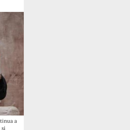
ntinua a
 si