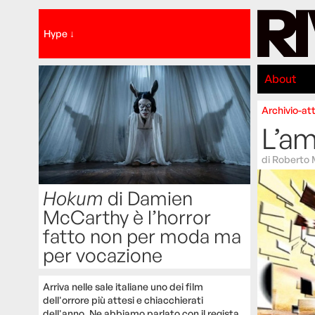
Hype ↓
About
Archivio-att
L’am
di
Roberto 
Hokum
di Damien
McCarthy è l’horror
fatto non per moda ma
per vocazione
Arriva nelle sale italiane uno dei film
dell'orrore più attesi e chiacchierati
dell'anno. Ne abbiamo parlato con il regista