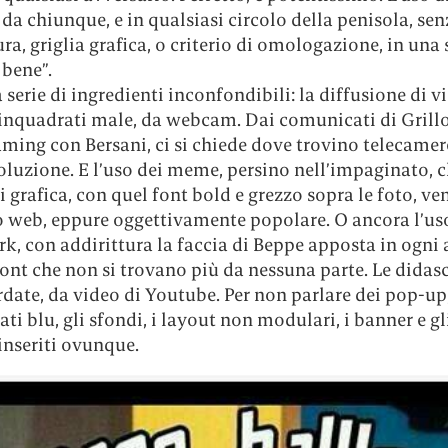
da chiunque, e in qualsiasi circolo della penisola, sen
ra, griglia grafica, o criterio di omologazione, in una 
 bene”.
 serie di ingredienti inconfondibili: la diffusione di v
 inquadrati male, da webcam. Dai comunicati di Grillo
aming con Bersani, ci si chiede dove trovino telecamer
oluzione. E l’uso dei meme, persino nell’impaginato, 
i grafica, con quel font bold e grezzo sopra le foto, ve
 web, eppure oggettivamente popolare. O ancora l’us
, con addirittura la faccia di Beppe apposta in ogni 
font che non si trovano più da nessuna parte. Le didasc
rdate, da video di Youtube. Per non parlare dei pop-up,
ati blu, gli sfondi, i layout non modulari, i banner e gl
inseriti ovunque.