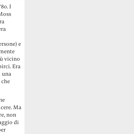
80. I
 Moss
ra
era
ersone) e
lmente
iù vicino
irci. Era
i una
a che
ne
acere. Ma
re, non
aggio di
per