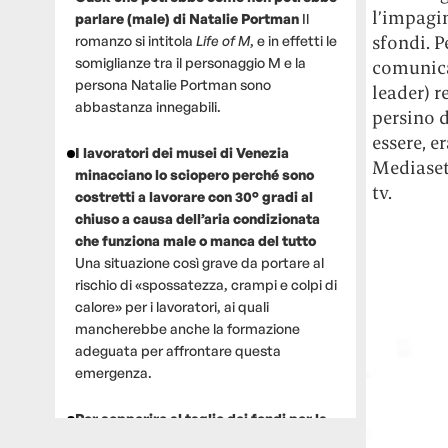
l’impagina
parlare (male) di Natalie Portman
Il
sfondi. P
romanzo si intitola
Life of M
, e in effetti le
somiglianze tra il personaggio M e la
comunicaz
persona Natalie Portman sono
leader) r
abbastanza innegabili.
persino d
essere, e
I lavoratori dei musei di Venezia
Mediaset,
minacciano lo sciopero perché sono
tv.
costretti a lavorare con 30° gradi al
chiuso a causa dell’aria condizionata
che funziona male o manca del tutto
Una situazione così grave da portare al
rischio di «spossatezza, crampi e colpi di
calore» per i lavoratori, ai quali
mancherebbe anche la formazione
adeguata per affrontare questa
emergenza.
Per sopperire al taglio dei fondi per la
ricerca, un gruppo di scienziati che