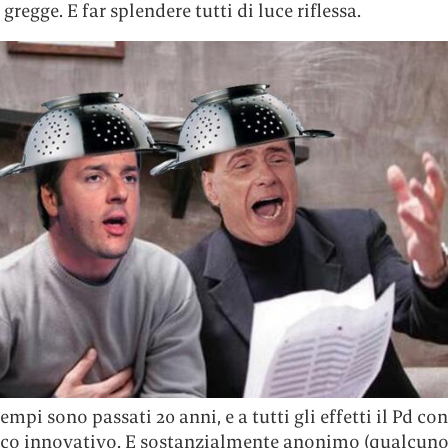
 gregge. E far splendere tutti di luce riflessa.
empi sono passati 20 anni, e a tutti gli effetti il Pd co
oco innovativo. E sostanzialmente anonimo (qualcuno