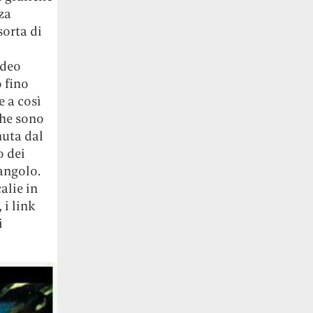
za
sorta di
ideo
 fino
e a così
che sono
nuta dal
o dei
angolo.
alie in
 i link
i