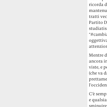
ricorda d
mantenuto
tratti ve
Partito 
studiatis
“#cambia
oggettiv
attenzio
Mentre di
ancora i
viste, e 
(che va d
prettame
l’occiden
C’è semp
e qualsia
sminuire 