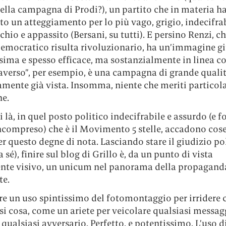
ella campagna di Prodi?), un partito che in materia h
 un atteggiamento per lo più vago, grigio, indecifrab
cchio e appassito (Bersani, su tutti). E persino Renzi, ch
Democratico risulta rivoluzionario, ha un’immagine gi
sima e spesso efficace, ma sostanzialmente in linea c
verso”, per esempio, è una campagna di grande quali
amente già vista. Insomma, niente che meriti particol
ne.
 là, in quel posto politico indecifrabile e assurdo (e f
ncompreso) che è il Movimento 5 stelle, accadono cos
per questo degne di nota. Lasciando stare il giudizio po
a sé), finire sul blog di Grillo è, da un punto di vista
nte visivo, un unicum nel panorama della propaganda
te.
re un uso spintissimo del fotomontaggio per irridere
si cosa, come un ariete per veicolare qualsiasi messag
qualsiasi avversario. Perfetto, e potentissimo. L’uso d