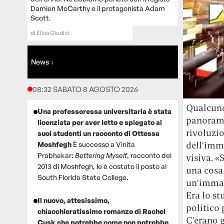
Damien McCarthy e il protagonista Adam
Scott.
di
Elisa Giudici
News ↓
08:32 SABATO 8 AGOSTO 2026
Qualcuno
Una professoressa universitaria è stata
panorama 
licenziata per aver letto e spiegato ai
rivoluzio
suoi studenti un racconto di Ottessa
dell’imm
Moshfegh
È successo a Vinita
Prabhakar:
Bettering Myself
, racconto del
visiva. «
2013 di Moshfegh, le è costato il posto al
una cosa 
South Florida State College.
un’immag
Era lo s
Il nuovo, attesissimo,
politico 
chiacchieratissimo romanzo di Rachel
C’erano g
Cusk che potrebbe come non potrebbe