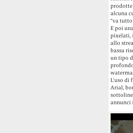
prodotte 
alcuna cu
“va tutto
E poi una
pixelati,
allo stre
bassa ris
un tipo d
profondo
watermark
L’uso di 
Arial, bo
sottoline
annunci 