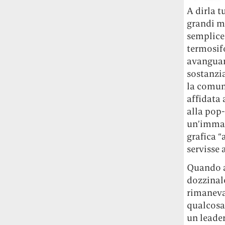
Rossi, per provare a sfuggire alle
A dirla t
tendenze dettate da Instagram anche
grandi m
sulla ristorazione.
semplice 
termosifo
Il Pentagono ha improvvisamente
avanguard
cambiato il modo in cui conta i morti e i
sostanzia
feriti nella guerra in Iran
Pare su
richiesta diretta dalla Casa Bianca.
la comuni
Risultato: 4 morti "in meno" e circa 600
affidata 
feriti in più.
alla pop-
un’immag
Fred Again ha passato 50 ore
grafica “
consecutive in livestream su YouTube
servisse 
per completare il suo nuovo mixtape
Lo
ha fatto insieme al collettivo LATIN
Quando a
MAFIA, registrato tutto a Città del
dozzinale
Messico e intitolato (didascalicamente
rimaneva
ma efficacemente) 9 months & 50 hours.
qualcosa 
un leader