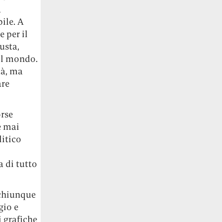
a
ile. A
e per il
usta,
ol mondo.
tà, ma
are
orse
e mai
litico
 di tutto
 chiunque
gio e
i grafiche