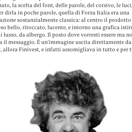
to, la scelta del font, delle parole, del corsivo, le luci,
er dirla in poche parole, quella di Forza Italia era una
ione sostanzialmente classica: al centro il prodotto (
eso bello, ritoccato, lucente, e intorno una grafica isti
i lusso, da albergo. Il posto dove vorresti essere ma n
ra il messaggio. È un’immagine uscita direttamente d
 allora Finivest, e infatti assomigliava in tutto e per t