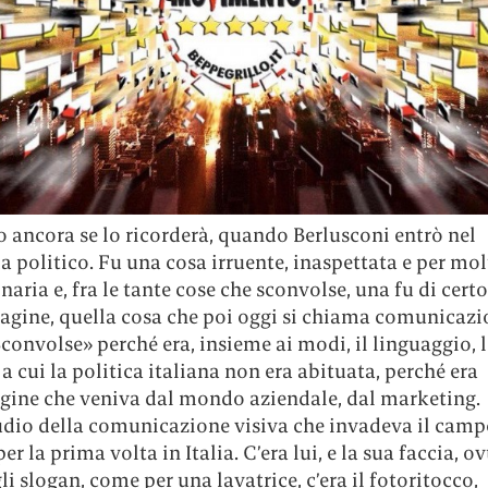
 ancora se lo ricorderà, quando Berlusconi entrò nel
politico. Fu una cosa irruente, inaspettata e per molt
naria e, fra le tante cose che sconvolse, una fu di certo
agine, quella cosa che poi oggi si chiama comunicazi
Sconvolse» perché era, insieme ai modi, il linguaggio, l
a cui la politica italiana non era abituata, perché era
ine che veniva dal mondo aziendale, dal marketing.
tudio della comunicazione visiva che invadeva il cam
per la prima volta in Italia. C’era lui, e la sua faccia, 
li slogan, come per una lavatrice, c’era il fotoritocco,