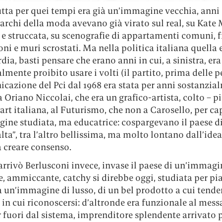
utta per quei tempi era già un’immagine vecchia, anni ‘
archi della moda avevano già virato sul real, su Kate
e struccata, su scenografie di appartamenti comuni, f
ni e muri scrostati. Ma nella politica italiana quella 
ia, basti pensare che erano anni in cui, a sinistra, era
lmente proibito usare i volti (il partito, prima delle p
cazione del Pci dal 1968 era stata per anni sostanzia
a Oriano Niccolai, che era un grafico-artista, colto – p
art italiana, al Futurismo, che non a Carosello, per cap
ine studiata, ma educatrice: cospargevano il paese d
alta”, tra l’altro bellissima, ma molto lontano dall’ide
a creare consenso.
rrivò Berlusconi invece, invase il paese di un’immagi
, ammiccante, catchy si direbbe oggi, studiata per pi
 un’immagine di lusso, di un bel prodotto a cui tende
in cui riconoscersi: d’altronde era funzionale al mess
 fuori dal sistema, imprenditore splendente arrivato 