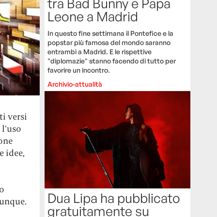
tra Bad Bunny e Papa
Leone a Madrid
In questo fine settimana il Pontefice e la
popstar più famosa del mondo saranno
entrambi a Madrid. E le rispettive
"diplomazie" stanno facendo di tutto per
favorire un incontro.
Archivio-attualità
i versi
 l’uso
one
e idee,
po
Dua Lipa ha pubblicato
ovunque.
gratuitamente su