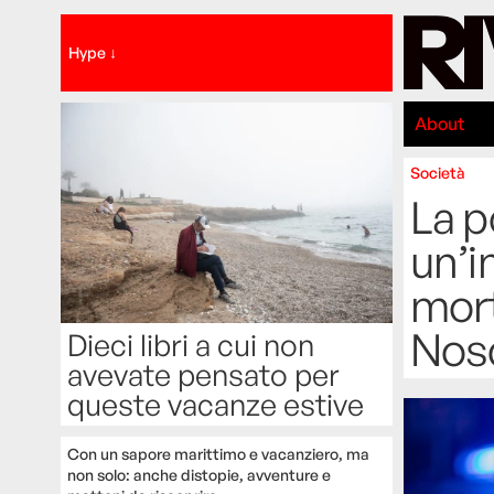
Hype ↓
About
Società
La p
un’i
mort
Nos
Dieci libri a cui non
avevate pensato per
queste vacanze estive
Con un sapore marittimo e vacanziero, ma
non solo: anche distopie, avventure e