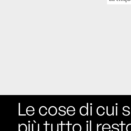
guerra in Iran e della crisi nello Stretto
di Hormuz
Addirittura un punto
percentuale di inflazione alimentare in
più, un aumento del costo del cibo che
nel 2027 rischia di arrivare al 3 per cento.
Il ristorante Trippa ha tolto dal menù i
suoi due piatti più celebri perché troppe
persone prendevano solo quelli per
fotografarli
L'ha spiegato lo chef Diego
Rossi, per provare a sfuggire alle
tendenze dettate da Instagram anche
sulla ristorazione.
Il Pentagono ha improvvisamente
cambiato il modo in cui conta i morti e i
Le cose di cui s
feriti nella guerra in Iran
Pare su
richiesta diretta dalla Casa Bianca.
più tutto il rest
Risultato: 4 morti "in meno" e circa 600
feriti in più.