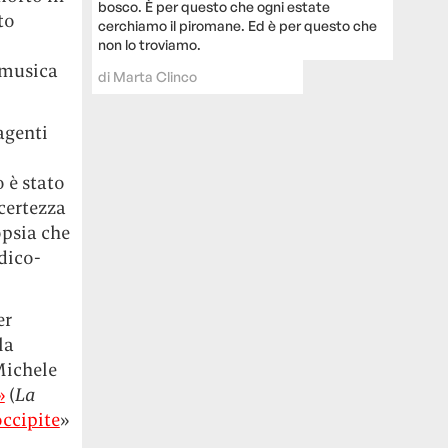
bosco. È per questo che ogni estate
to
cerchiamo il piromane. Ed è per questo che
non lo troviamo.
 musica
di
Marta Clinco
agenti
 è stato
certezza
opsia che
dico-
er
la
Michele
»
(
La
occipite
»