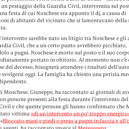
 un pestaggio della Guardia Civil, intervenuta sul pos
na festa di cui Noschese era appunto il dj, a causa di
oni di abitanti del vicinato che si lamentavano della
ta.
’intervento sarebbe nato un litigio tra Noschese e gli 
rdia Civil, che a un certo punto avrebbero picchiato,
lo a pugni. Noschese è morto sul posto e il suo corpo
diatamente portato in obitorio. Al momento non c’è 
se del decesso, bisognerà attendere i risultati dell’aut
svolgersi oggi. La famiglia ha chiesto una perizia me
ndipendente.
di Moschese, Giuseppe, ha raccontato ai giornali di av
on persone presenti alla festa durante l’intervento del
Civil e che queste persone gli hanno confermato che 
stato vittima
«di un intervento un po’ troppo energico
 «
Bloccato mani e piedi e preso a pugni in faccia e all’
 agenti, ha raccontato invece al
Messaggero.