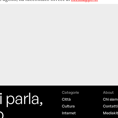
i parla,
Categorie
About
Città
Chi siam
o.
Cultura
Contatti
Internet
Mediaki