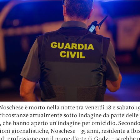
oschese è morto nella notte tra venerdì 18 e sabato 19
 circostanze attualmente sotto indagine da parte delle
, che hanno aperto un’indagine per omicidio. Second
ioni giornalistiche, Noschese – 35 anni, residente a Ibi
j di professione con il nome d’arte di Godzi – sarebbe 