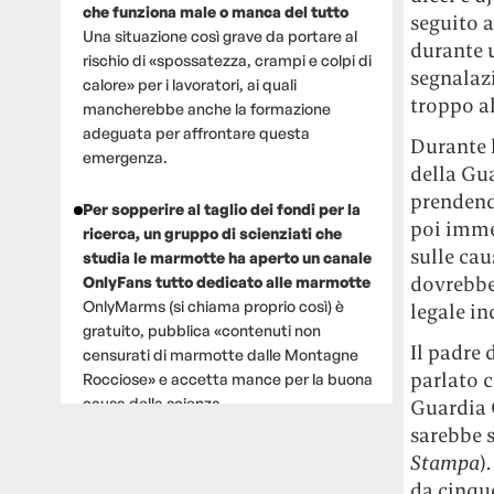
che funziona male o manca del tutto
seguito a
Una situazione così grave da portare al
durante u
rischio di «spossatezza, crampi e colpi di
segnalazi
calore» per i lavoratori, ai quali
troppo al
mancherebbe anche la formazione
adeguata per affrontare questa
Durante l
emergenza.
della Gua
prendendo
Per sopperire al taglio dei fondi per la
poi imme
ricerca, un gruppo di scienziati che
sulle cau
studia le marmotte ha aperto un canale
dovrebbe 
OnlyFans tutto dedicato alle marmotte
OnlyMarms (si chiama proprio così) è
legale i
gratuito, pubblica «contenuti non
Il padre 
censurati di marmotte dalle Montagne
parlato c
Rocciose» e accetta mance per la buona
causa della scienza.
Guardia 
sarebbe 
Le ondate di caldo potrebbero far
Stampa
).
aumentare il prezzo del cibo più della
da cinque