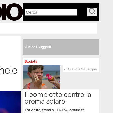
_
Articoli Suggeriti
Società
chele
di
Claudia Schergna
Il complotto contro la
crema solare
Tra virilità, trend su TikTok, assurdità