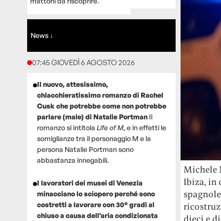
mattoni da riscoprire.
News ↓
07:45 GIOVEDÌ 6 AGOSTO 2026
Il nuovo, attesissimo,
chiacchieratissimo romanzo di Rachel
Cusk che potrebbe come non potrebbe
parlare (male) di Natalie Portman
Il
romanzo si intitola
Life of M
, e in effetti le
somiglianze tra il personaggio M e la
persona Natalie Portman sono
abbastanza innegabili.
Michele N
Ibiza, in
I lavoratori dei musei di Venezia
spagnole
minacciano lo sciopero perché sono
costretti a lavorare con 30° gradi al
ricostruz
chiuso a causa dell’aria condizionata
dieci e d