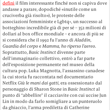
definì
il film interessante finché non si capiva dove
andasse a parare, dopodiché «inutile come un
cruciverba già risolto»), le proteste delle
associazioni femministe e Lgbtq+, un successo al
botteghino incredibile già di per sé – 352 milioni di
dollari al box office mondiale – e ancora di più se
si considera che il 1992 fu l’anno di
Aladdin
,
Guardia del corpo
e
Mamma, ho riperso l’aereo
.
Soprattutto,
Basic Instinct
divenne parte
dell’immaginario collettivo, entrò a far parte
dell’esposizione permanente nel museo della
cultura pop. Luka Magnotta, l’assassino canadese
la cui storia fu raccontata nel documentario
Netflix
Giù le mani dai gatti
, era ossessionato dal
personaggio di Sharon Stone in
Basic Instinct
al
punto di “abbellire” il cacciavite con cui uccise Jun
Lin in modo da farlo somigliare a un punteruolo
da ghiaccio, l’arma prediletta di Catherine