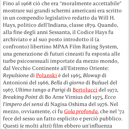
Fino al 1968 ciò che era “moralmente accettabile”
mostrare sui grandi schermi americani era scritto
in un compendio legislativo redatto da Will H.
Hays, politico dell’Indiana, classe 1879. Quando,
alla fine degli anni Sessanta, il Codice Hays fu
archiviato e al suo posto introdotto il (a
confronto) libertino MPAA Film Rating System,
una generazione di futuri cineasti fu esposta alle
turbe psicosessuali importate da mezzo mondo,
dal Vecchio Continente all’Estremo Oriente:
Repulsione
di
Polanski
è del 1965,
Blowup
di
Antonioni del 1966,
Bella di giorno
di Buñuel del
1967,
Ultimo tango a Parigi
di
Bertolucci
del 1972,
Breaking Point
di Bo Arne Virnius del 1975,
Ecco
l’impero dei sensi
di Nagisa Oshima del 1976. Nel
mezzo, ovviamente, ci fu
Gola profonda
, che nel ’72
fece del sesso un fatto esplicito e perciò pubblico.
Questi (e molti altri) film ebbero un’influenza