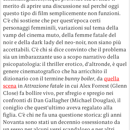
merito di aprire una discussione sul perché oggi
questo tipo di film semplicemente non funzioni.
C’è chi sostiene che per quest’epoca certi
personaggi femminili, variazioni sul tema della
vamp del cinema muto, della femme fatale del
noir e della dark lady del neo-noir, non siano più
accettabili. C’è chi si dice convinto che il problema
sia un imbarazzante uso a scopo narrativo della
psicopatologia: il thriller erotico, d’altronde, è quel
genere cinematografico che ha arricchito il
dizionario con il termine
bunny boiler
, da
quella
scena
in
Attrazione fatale
in cui Alex Forrest (Glenn
Close) fa bollire vivo, per sfregio e spregio nei
confronti di Dan Gallagher (Michael Douglas), il
coniglio che quest’ultimo aveva regalato alla
figlia. C’è chi ne fa una questione storica: gli anni
Novanta sono stati un decennio ossessionato da
un sesso per alcuni versi scandaloso e per altri