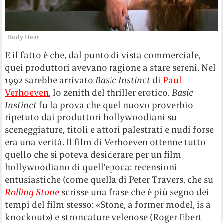
Body Heat
E il fatto è che, dal punto di vista commerciale,
quei produttori avevano ragione a stare sereni. Nel
1992 sarebbe arrivato
Basic Instinct
di
Paul
Verhoeven
, lo zenith del thriller erotico.
Basic
Instinct
fu la prova che quel nuovo proverbio
ripetuto dai produttori hollywoodiani su
sceneggiature, titoli e attori palestrati e nudi forse
era una verità. Il film di Verhoeven ottenne tutto
quello che si poteva desiderare per un film
hollywoodiano di quell’epoca: recensioni
entusiastiche (come quella di Peter Travers, che su
Rolling Stone
scrisse una frase che è più segno dei
tempi del film stesso: «Stone, a former model, is a
knockout») e stroncature velenose (Roger Ebert