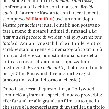
occasione dell’uscita di
Omicidio a luci rosse
,
confermando il debito con il maestro.
Brivido
caldo
di Lawrence Kasdan (e con il recentemente
scomparso
William Hurt
) uscì un anno dopo
Vestito per uccidere
: tutti i cinefili non potevano
fare a meno di notare l’infinità di rimandi a
La
fiamma del peccato
di Wilder. Nel 1987
Attrazione
fatale
di Adrian Lyne stabilì che il thriller erotico
sarebbe stato un genere cinematografico tra i più
proficui dell’epoca, nonostante una parte della
critica ci trovò soltanto una scopiazzatura
mediocre di
Brivido nella notte
, il film con il quale
nel ’71 Clint Eastwood divenne anche regista
(ancora una volta il ritorno ai classici).
Dopo il successo di questo film, a Hollywood
cominciò a girare una specie di nuovo proverbio:
«Per far andare alla grande un film, tutto quello
che serve è la sceneggiatura di un thriller, un titolo