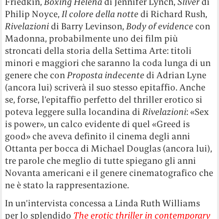
Friedkin,
Boxing Helena
di Jennifer Lynch,
Sliver
di
Philip Noyce,
Il colore della notte
di Richard Rush,
Rivelazioni
di Barry Levinson,
Body of evidence
con
Madonna, probabilmente uno dei film più
stroncati della storia della Settima Arte: titoli
minori e maggiori che saranno la coda lunga di un
genere che con
Proposta indecente
di Adrian Lyne
(ancora lui) scriverà il suo stesso epitaffio. Anche
se, forse, l’epitaffio perfetto del thriller erotico si
poteva leggere sulla locandina di
Rivelazioni
: «Sex
is power», un calco evidente di quel «Greed is
good» che aveva definito il cinema degli anni
Ottanta per bocca di Michael Douglas (ancora lui),
tre parole che meglio di tutte spiegano gli anni
Novanta americani e il genere cinematografico che
ne è stato la rappresentazione.
In un’intervista concessa a Linda Ruth Williams
per lo splendido
The erotic thriller in contemporary