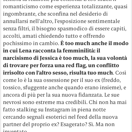
romanticismo come esperienza totalizzante, quasi
ingombrante, che sconfina nel desiderio di
annullarsi nell’altro, l’esposizione sentimentale
senza filtri, il bisogno spasmodico di essere capiti,
accolti, amati chiedendo tutto e offrendo
pochissimo in cambio.
È too much anche il modo
in cui Lena racconta la femminilità: il
narcisismo di Jessica è too much, la sua volontà
di trovare per forza una red flag, un conflitto
irrisolto con l’altro sesso, risulta tuo much
. Così
come lo è la sua ossessione per il suo ex (freddo,
tossico, sfuggente anche quando erano insieme), e
ancora di più per la sua nuova fidanzata. Le sue
nevrosi sono estreme ma credibili. Chi non ha mai
fatto stalking su Instagram in piena notte
cercando segnali esoterici nel feed della nuova
partner del proprio ex? Esagerato? Sì. Ma non
inventato.