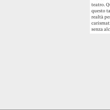
Universitat Autònoma de Barcelona: aree
teatro. Q
con più verde, meno popolate e lontane
questo ta
dal centro stanno diventando le più
realtà pe
appetibili. E costose.
carismat
senza alc
L’unica pasticceria al mondo che ha il
permesso dello Studio Ghibli per fare
dolcetti di Totoro è quella della cognata
di Hayao Miyazaki
Si chiama Shiro-
Hige’s Cream Puff Factory e ne produce
pochissimi alla volta: accaparrarseli è
difficile quasi come riuscire a visitare il
Ghibli Park.