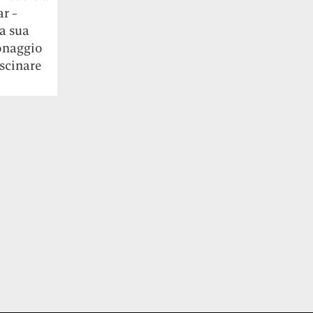
ar −
na sua
sonaggio
scinare