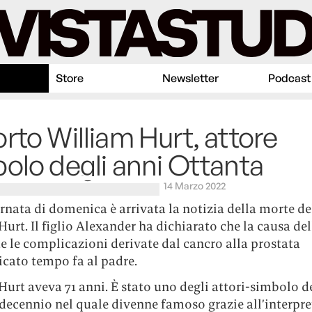
Store
Newsletter
Podcast
rto William Hurt, attore
olo degli anni Ottanta
14 Marzo 2022
rnata di domenica è arrivata la notizia della morte de
urt. Il figlio Alexander ha dichiarato che la causa de
e le complicazioni derivate dal cancro alla prostata
icato tempo fa al padre.
urt aveva 71 anni. È stato uno degli attori-simbolo d
 decennio nel quale divenne famoso grazie all’interpr