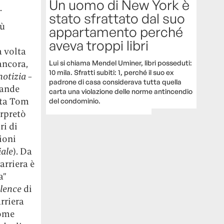
Un uomo di New York è
.
stato sfrattato dal suo
iù
appartamento perché
aveva troppi libri
a volta
ancora,
Lui si chiama Mendel Uminer, libri posseduti:
10 mila. Sfratti subiti: 1, perché il suo ex
notizia −
padrone di casa considerava tutta quella
rande
carta una violazione delle norme antincendio
sta Tom
del condominio.
erpretò
ri di
ioni
iale
). Da
arriera è
a”
olence
di
rriera
come