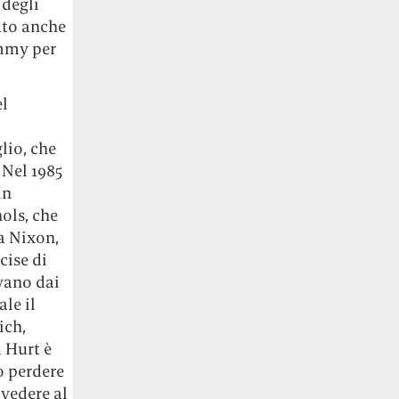
 degli
ato anche
Emmy per
el
lio, che
 Nel 1985
in
ols, che
a Nixon,
cise di
evano dai
le il
ich,
m Hurt è
o perdere
 vedere al