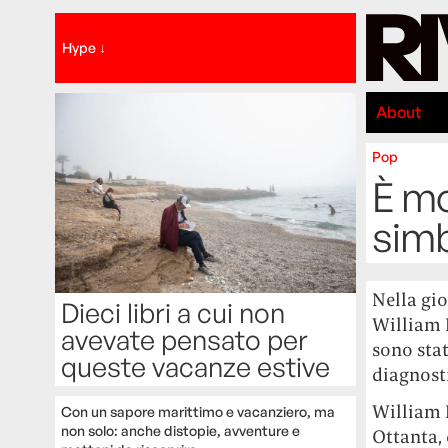
Hype ↓
About
Pop
È mo
simb
Nella gio
Dieci libri a cui non
William H
avevate pensato per
sono stat
queste vacanze estive
diagnost
William H
Con un sapore marittimo e vacanziero, ma
non solo: anche distopie, avventure e
Ottanta,