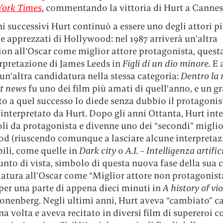
York Times
, commentando la vittoria di Hurt a Cannes
i successivi Hurt continuò a essere uno degli attori p
e apprezzati di Hollywood: nel 1987 arriverà un’altra
on all’Oscar come miglior attore protagonista, quest
erpretazione di James Leeds in
Figli di un dio minore.
E 
 un’altra candidatura nella stessa categoria:
Dentro la 
t news
fu uno dei film più amati di quell’anno, e un g
to a quel successo lo diede senza dubbio il protagoni
interpretato da Hurt. Dopo gli anni Ottanta, Hurt int
li da protagonista e divenne uno dei “secondi” miglio
d (riuscendo comunque a lasciare alcune interpretaz
li, come quelle in
Dark city
o
A.I. − Intelligenza artific
nto di vista, simbolo di questa nuova fase della sua c
datura all’Oscar come “Miglior attore non protagonist
per una parte di appena dieci minuti in
A history of vi
onenberg. Negli ultimi anni, Hurt aveva “cambiato” ca
a volta e aveva recitato in diversi film di supereroi 