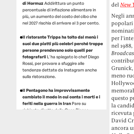
di Hormuz
Addirittura un punto
del
New 
percentuale di inflazione alimentare in
Negli ann
più, un aumento del costo del cibo che
popolari 
nel 2027 rischia di arrivare al 3 per cento.
nominati
Il ristorante Trippa ha tolto dal menù i
per l’int
suoi due piatti più celebri perché troppe
nel 1988,
persone prendevano solo quelli per
Broadcas
fotografarli
L'ha spiegato lo chef Diego
contribu
Rossi, per provare a sfuggire alle
Grunick, 
tendenze dettate da Instagram anche
meno ruo
sulla ristorazione.
Hollywoo
memorabi
Il Pentagono ha improvvisamente
cambiato il modo in cui conta i morti e i
questo pu
feriti nella guerra in Iran
Pare su
la candi
richiesta diretta dalla Casa Bianca.
ricevuta 
Risultato: 4 morti "in meno" e circa 600
David Cr
feriti in più.
ancora un