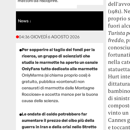
mattoni da riscoprire.
dell’avv
(1981). N
proprio s
News ↓
fuori alc
Turista p
04:36 GIOVEDÌ 6 AGOSTO 2026
freddo
, 
conosciu
Per sopperire al taglio dei fondi per la
fortunati
ricerca, un gruppo di scienziati che
nella cat
studia le marmotte ha aperto un canale
statuetta
OnlyFans tutto dedicato alle marmotte
OnlyMarms (si chiama proprio così) è
Hurt int
gratuito, pubblica «contenuti non
dittatura
censurati di marmotte dalle Montagne
bambino. 
Rocciose» e accetta mance per la buona
di sinist
causa della scienza.
composto 
vinto un
Le ondate di caldo potrebbero far
Cannes gr
aumentare il prezzo del cibo più della
e toccant
guerra in Iran e della crisi nello Stretto