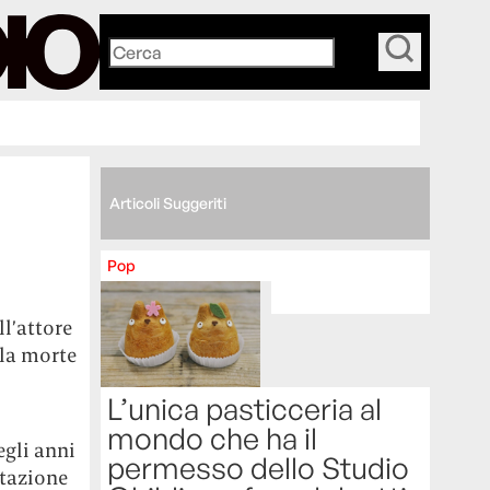
_
Articoli Suggeriti
Pop
ll’attore
lla morte
L’unica pasticceria al
mondo che ha il
egli anni
permesso dello Studio
etazione