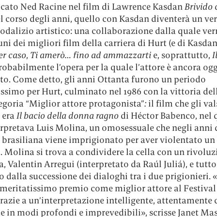
ocato Ned Racine nel film di Lawrence Kasdan
Brivido 
el corso degli anni, quello con Kasdan diventerà un ver
odalizio artistico: una collaborazione dalla quale ve
uni dei migliori film della carriera di Hurt (e di Kasda
er caso
,
Ti amerò… fino ad ammazzarti
e, soprattutto,
I
probabilmente l’opera per la quale l’attore è ancora ogg
to.
Come detto, gli anni Ottanta furono un periodo
ssimo per Hurt, culminato nel 1986 con la vittoria del
egoria “Miglior attore protagonista”
:
il film che gli val
 era
Il bacio della donna ragno
di Héctor Babenco, nel 
erpretava Luis Molina, un omosessuale che negli anni 
 brasiliana viene imprigionato per aver violentato un
Molina si trova a condividere la cella con un rivoluz
ra, Valentin Arregui (interpretato da Raúl Juliá), e tutto 
dalla successione dei dialoghi tra i due prigionieri. 
 meritatissimo premio come miglior attore al Festival
azie a un’interpretazione intelligente, attentamente 
e in modi profondi e imprevedibili», scrisse Janet Mas