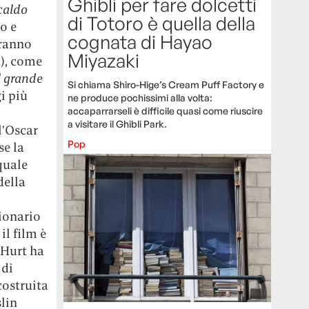
Ghibli per fare dolcetti
caldo
di Totoro è quella della
o e
cognata di Hayao
rranno
Miyazaki
n), come
l grande
Si chiama Shiro-Hige’s Cream Puff Factory e
i più
ne produce pochissimi alla volta:
accaparrarseli è difficile quasi come riuscire
a visitare il Ghibli Park.
l’Oscar
Pop
se la
quale
della
ionario
il film è
«Hurt ha
 di
costruita
lin