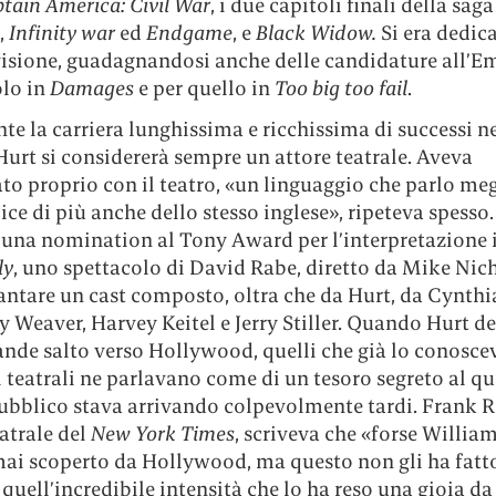
tain America: Civil War
, i due capitoli finali della saga
,
Infinity war
ed
Endgame
, e
Black Widow.
Si era dedic
evisione, guadagnandosi anche delle candidature all’
olo in
Damages
e per quello in
Too big too fail
.
e la carriera lunghissima e ricchissima di successi n
urt si considererà sempre un attore teatrale. Aveva
o proprio con il teatro, «un linguaggio che parlo meg
ice di più anche dello stesso inglese», ripeteva spesso.
e una nomination al Tony Award per l’interpretazione 
ly
, uno spettacolo di David Rabe, diretto da Mike Nich
antare un cast composto, oltra che da Hurt, da Cynthi
 Weaver, Harvey Keitel e Jerry Stiller. Quando Hurt de
rande salto verso Hollywood, quelli che già lo conosc
 teatrali ne parlavano come di un tesoro segreto al qua
ubblico stava arrivando colpevolmente tardi. Frank R
eatrale del
New York Times
, scriveva che «forse Willia
mai scoperto da Hollywood, ma questo non gli ha fatt
 quell’incredibile intensità che lo ha reso una gioia da