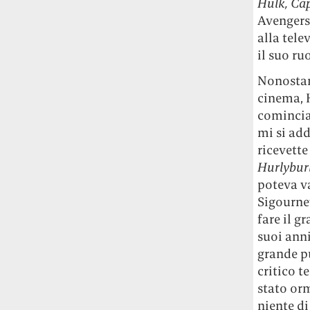
Hulk, Cap
Fred Again ha passato 50 ore
Avengers
consecutive in livestream su YouTube
alla tel
per completare il suo nuovo mixtape
Lo
ha fatto insieme al collettivo LATIN
il suo ru
MAFIA, registrato tutto a Città del
Nonostant
Messico e intitolato (didascalicamente
cinema, H
ma efficacemente) 9 months & 50 hours.
cominciat
I Massive Attack sono stati banditi a
mi si add
vita da Singapore dopo aver esposto la
ricevett
bandiera della Palestina durante un
Hurlybur
concerto
Prima di essere espulsi hanno
poteva v
subìto perquisizioni e il sequestro dei
Sigourney
passaporti. «Un'esperienza surreale», l'ha
fare il g
definita la band.
suoi anni
grande p
La crisi climatica sta causando un
nuovo tipo di gentrificazione e stavolta
critico t
la vittima non sarà la città ma la
stato or
provincia
Lo dimostra una ricerca della
niente di