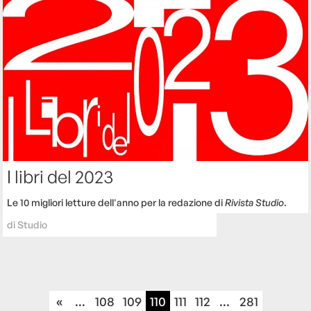
I libri del 2023
Le 10 migliori letture dell'anno per la redazione di
Rivista Studio
.
di
Studio
«
...
108
109
110
111
112
...
281