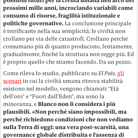
possibili futuri per la civiltà umana nell’arco dei
prossimi mille anni, incrociando variabili come
consumo di risorse, fragilità istituzionale e
politiche governative.
La conclusione principale
è terrificante nella sua semplicità: le civiltà non
crollano per via delle catastrofi. Crollano perché
consumano più di quanto producono, lentamente,
gradualmente, finché la struttura non regge più. Ed
è proprio quello che stiamo facendo. Da un pezzo.
Come rileva lo studio, pubblicato su
El Paìs
,
gli
scenari
in cui la civiltà umana ritrova stabilità
esistono nel modello, vengono chiamati “Età
dell’oro” e “Fuori dall’Eden”, ma sono la
minoranza, e
Blanco non li considera i più
plausibili. «Non perché siano impossibili, ma
perché richiedono condizioni che non vediamo
sulla Terra di oggi: una vera post-scarsità, una
governance globale distribuita e l’assenza di