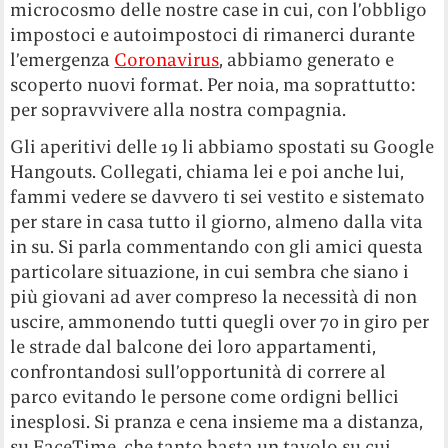
microcosmo delle nostre case in cui, con l’obbligo
impostoci e autoimpostoci di rimanerci durante
l’emergenza
Coronavirus
, abbiamo generato e
scoperto nuovi format. Per noia, ma soprattutto:
per sopravvivere alla nostra compagnia.
Gli aperitivi delle 19 li abbiamo spostati su Google
Hangouts. Collegati, chiama lei e poi anche lui,
fammi vedere se davvero ti sei vestito e sistemato
per stare in casa tutto il giorno, almeno dalla vita
in su. Si parla commentando con gli amici questa
particolare situazione, in cui sembra che siano i
più giovani ad aver compreso la necessità di non
uscire, ammonendo tutti quegli over 70 in giro per
le strade dal balcone dei loro appartamenti,
confrontandosi sull’opportunità di correre al
parco evitando le persone come ordigni bellici
inesplosi. Si pranza e cena insieme ma a distanza,
su FaceTime, che tanto basta un tavolo su cui