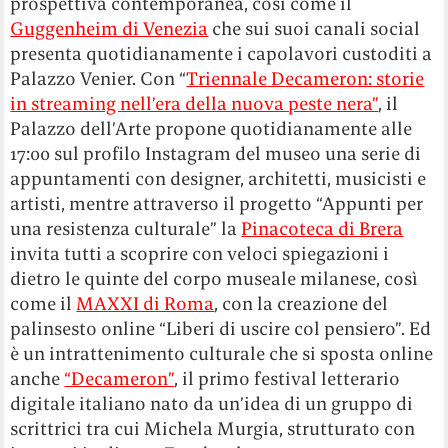
prospettiva contemporanea, così come il
Guggenheim di Venezia
che sui suoi canali social
presenta quotidianamente i capolavori custoditi a
Palazzo Venier. Con “
Triennale
D
ecameron:
storie
in streaming nell’era della nuova peste nera”
, il
Palazzo dell’Arte propone quotidianamente alle
17:00 sul profilo Instagram del museo una serie di
appuntamenti con designer, architetti, musicisti e
artisti, mentre attraverso il progetto “Appunti per
una resistenza culturale” la
Pinacoteca di Brera
invita tutti a scoprire con veloci spiegazioni i
dietro le quinte del corpo museale milanese, così
come il
MAXXI di Roma
, con la creazione del
palinsesto online “Liberi di uscire col pensiero”. Ed
è un intrattenimento culturale che si sposta online
anche
“Decameron”
, il primo festival letterario
digitale italiano nato da un’idea di un gruppo di
scrittrici tra cui Michela Murgia, strutturato con