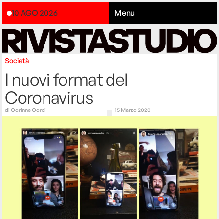
10 AGO 2026
Menu
Società
I nuovi format del
Coronavirus
di
Corinne Corci
15 Marzo 2020