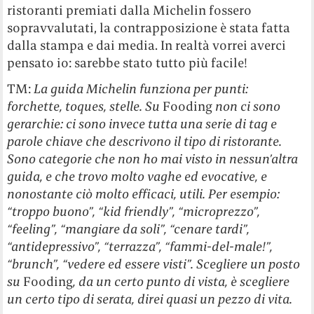
ristoranti premiati dalla Michelin fossero
sopravvalutati, la contrapposizione è stata fatta
dalla stampa e dai media. In realtà vorrei averci
pensato io: sarebbe stato tutto più facile!
TM:
La guida Michelin funziona per punti:
forchette, toques, stelle. Su
Fooding
non ci sono
gerarchie: ci sono invece tutta una serie di tag e
parole chiave che descrivono il tipo di ristorante.
Sono categorie che non ho mai visto in nessun’altra
guida, e che trovo molto vaghe ed evocative, e
nonostante ciò molto efficaci, utili. Per esempio:
“troppo buono”, “kid friendly”, “microprezzo”,
“feeling”, “mangiare da soli”, “cenare tardi”,
“antidepressivo”, “terrazza”, “fammi-del-male!”,
“brunch”, “vedere ed essere visti”. Scegliere un posto
su
Fooding
, da un certo punto di vista, è scegliere
un certo tipo di serata, direi quasi un pezzo di vita.