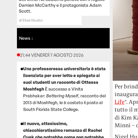
Damien McCarthy e il protagonista Adam
Scott.
di
Elisa Giudici
News ↓
21:44 VENERDÌ 7 AGOSTO 2026
Una professoressa universitaria è stata
licenziata per aver letto e spiegato ai
suoi studenti un racconto di Ottessa
Per brin
Moshfegh
È successo a Vinita
inaugura 
Prabhakar:
Bettering Myself
, racconto del
Life
“. Ap
2013 di Moshfegh, le è costato il posto al
tutto il 
South Florida State College.
di Kim K
Il nuovo, attesissimo,
Minni – c
chiacchieratissimo romanzo di Rachel
Nigel Hur
Cusk che potrebbe come non potrebbe