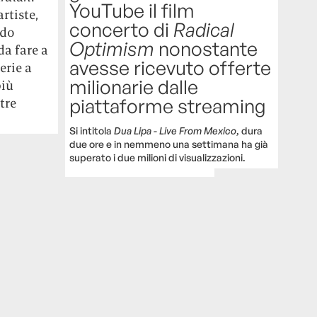
YouTube il film
rtiste,
concerto di
Radical
ndo
Optimism
nonostante
da fare a
avesse ricevuto offerte
erie a
milionarie dalle
più
piattaforme streaming
tre
Si intitola
Dua Lipa - Live From Mexico
, dura
due ore e in nemmeno una settimana ha già
superato i due milioni di visualizzazioni.