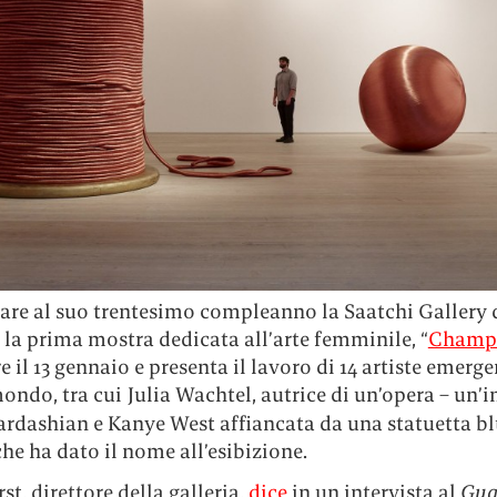
dare al suo trentesimo compleanno la Saatchi Gallery 
la prima mostra dedicata all’arte femminile, “
Champ
re il 13 gennaio e presenta il lavoro di 14 artiste emerge
mondo, tra cui
Julia Wachtel, autrice di un’opera – un
ardashian e Kanye West affiancata da una statuetta bl
he ha dato il nome all’esibizione.
st, direttore della galleria,
dice
in un intervista al
Gua