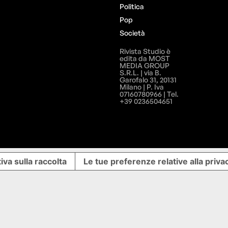
Politica
Pop
Società
Rivista Studio è
edita da MOST
MEDIA GROUP
S.R.L. | via B.
Garofalo 31, 20131
Milano | P. Iva
07160780966 | Tel.
+39 0236504651
iva sulla raccolta
Le tue preferenze relative alla priva