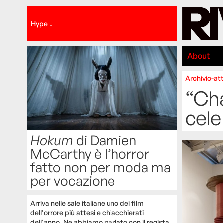
Hype ↓
About
Archivio-att
“Cha
cele
Hokum
di Damien
McCarthy è l’horror
fatto non per moda ma
per vocazione
Arriva nelle sale italiane uno dei film
dell'orrore più attesi e chiacchierati
dell'anno. Ne abbiamo parlato con il regista