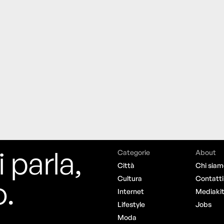
i parla,
Categorie
About
Città
Chi siam
o.
Cultura
Contatti
Internet
Mediaki
Lifestyle
Jobs
Moda