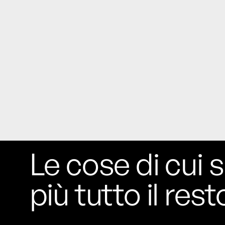
studia le marmotte ha aperto un canale
OnlyFans tutto dedicato alle marmotte
OnlyMarms (si chiama proprio così) è
gratuito, pubblica «contenuti non
censurati di marmotte dalle Montagne
Rocciose» e accetta mance per la buona
causa della scienza.
Le ondate di caldo potrebbero far
aumentare il prezzo del cibo più della
guerra in Iran e della crisi nello Stretto
di Hormuz
Addirittura un punto
percentuale di inflazione alimentare in
Le cose di cui s
più, un aumento del costo del cibo che
nel 2027 rischia di arrivare al 3 per cento.
più tutto il rest
Il ristorante Trippa ha tolto dal menù i
suoi due piatti più celebri perché troppe
persone prendevano solo quelli per
fotografarli
L'ha spiegato lo chef Diego