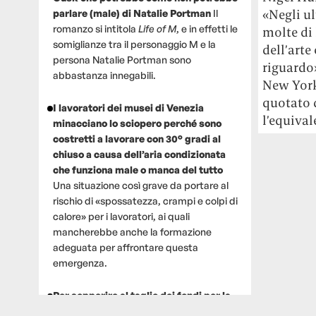
«Negli ul
parlare (male) di Natalie Portman
Il
romanzo si intitola
Life of M
, e in effetti le
molte di
somiglianze tra il personaggio M e la
dell’arte
persona Natalie Portman sono
riguardo»
abbastanza innegabili.
New York 
quotato d
I lavoratori dei musei di Venezia
l’equival
minacciano lo sciopero perché sono
costretti a lavorare con 30° gradi al
chiuso a causa dell’aria condizionata
che funziona male o manca del tutto
Una situazione così grave da portare al
rischio di «spossatezza, crampi e colpi di
calore» per i lavoratori, ai quali
mancherebbe anche la formazione
adeguata per affrontare questa
emergenza.
Per sopperire al taglio dei fondi per la
ricerca, un gruppo di scienziati che