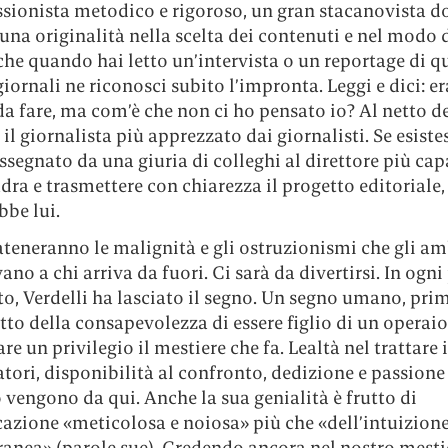
ssionista metodico e rigoroso, un gran stacanovista d
una originalità nella scelta dei contenuti e nel modo 
 che quando hai letto un’intervista o un reportage di 
giornali ne riconosci subito l’impronta. Leggi e dici: era
da fare, ma com’è che non ci ho pensato io? Al netto de
è il giornalista più apprezzato dai giornalisti. Se esiste
segnato da una giuria di colleghi al direttore più cap
dra e trasmettere con chiarezza il progetto editoriale,
bbe lui.
ateneranno le malignità e gli ostruzionismi che gli am
vano a chi arriva da fuori. Ci sarà da divertirsi. In ogni
to, Verdelli ha lasciato il segno. Un segno umano, pri
utto della consapevolezza di essere figlio di un operaio
re un privilegio il mestiere che fa. Lealtà nel trattare i
tori, disponibilità al confronto, dedizione e passione
 vengono da qui. Anche la sua genialità è frutto di
cazione «meticolosa e noiosa» più che «dell’intuizion
anea» (parole sue). Credendo ancora nel nostro mesti