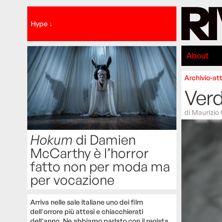
Hype ↓
About
Archivio-att
Verd
di
Maurizio
Hokum
di Damien
McCarthy è l’horror
fatto non per moda ma
per vocazione
Arriva nelle sale italiane uno dei film
dell'orrore più attesi e chiacchierati
dell'anno. Ne abbiamo parlato con il regista