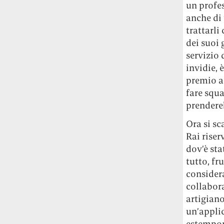
un profe
studia le marmotte ha aperto un canale
anche di 
OnlyFans tutto dedicato alle marmotte
trattarli
OnlyMarms (si chiama proprio così) è
gratuito, pubblica «contenuti non
dei suoi 
censurati di marmotte dalle Montagne
servizio 
Rocciose» e accetta mance per la buona
invidie, 
causa della scienza.
premio as
fare squa
Le ondate di caldo potrebbero far
prendere
aumentare il prezzo del cibo più della
guerra in Iran e della crisi nello Stretto
Ora si sc
di Hormuz
Addirittura un punto
Rai riser
percentuale di inflazione alimentare in
dov’è sta
più, un aumento del costo del cibo che
tutto, fr
nel 2027 rischia di arrivare al 3 per cento.
considera
collabora
Il ristorante Trippa ha tolto dal menù i
suoi due piatti più celebri perché troppe
artigiano
persone prendevano solo quelli per
un’appli
fotografarli
L'ha spiegato lo chef Diego
estempor