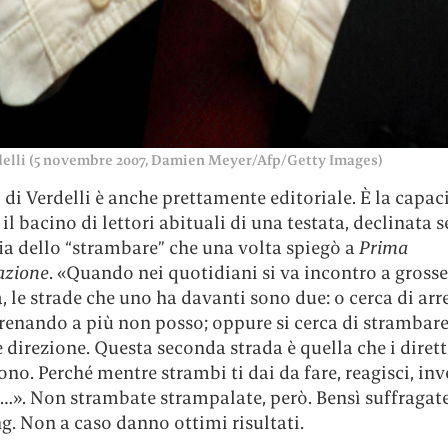
delli (5 novembre 2007, Damien Meyer/Afp/Getty Images)
o di Verdelli è anche prettamente editoriale. È la capac
 il bacino di lettori abituali di una testata, declinata
fia dello “strambare” che una volta spiegò a
Prima
azione
. «Quando nei quotidiani si va incontro a grosse
à, le strade che uno ha davanti sono due: o cerca di arre
renando a più non posso; oppure si cerca di strambare
direzione. Questa seconda strada è quella che i dirett
ono. Perché mentre strambi ti dai da fare, reagisci, inv
…». Non strambate strampalate, però. Bensì suffragate
. Non a caso danno ottimi risultati.