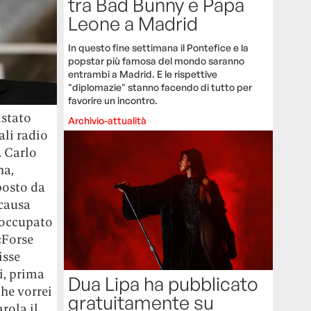
tra Bad Bunny e Papa
Leone a Madrid
In questo fine settimana il Pontefice e la
popstar più famosa del mondo saranno
entrambi a Madrid. E le rispettive
"diplomazie" stanno facendo di tutto per
favorire un incontro.
istato
Archivio-attualità
ali radio
. Carlo
na,
posto da
 causa
eoccupato
«Forse
isse
i, prima
Dua Lipa ha pubblicato
che vorrei
gratuitamente su
rola il