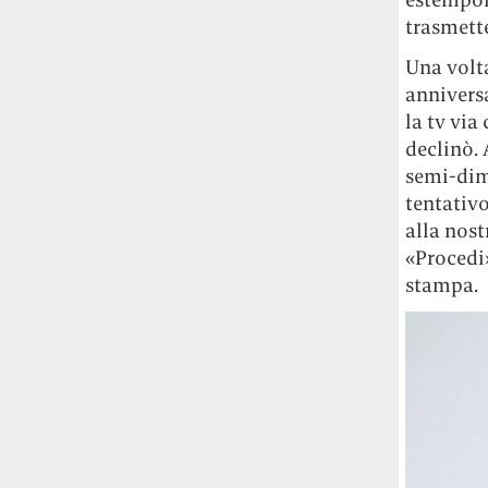
Rossi, per provare a sfuggire alle
trasmette
tendenze dettate da Instagram anche
sulla ristorazione.
Una volt
anniversa
Il Pentagono ha improvvisamente
la tv via
cambiato il modo in cui conta i morti e i
declinò. 
feriti nella guerra in Iran
Pare su
semi-dim
richiesta diretta dalla Casa Bianca.
tentativo
Risultato: 4 morti "in meno" e circa 600
alla nost
feriti in più.
«Procedi»
Fred Again ha passato 50 ore
stampa.
consecutive in livestream su YouTube
per completare il suo nuovo mixtape
Lo
ha fatto insieme al collettivo LATIN
MAFIA, registrato tutto a Città del
Messico e intitolato (didascalicamente
ma efficacemente) 9 months & 50 hours.