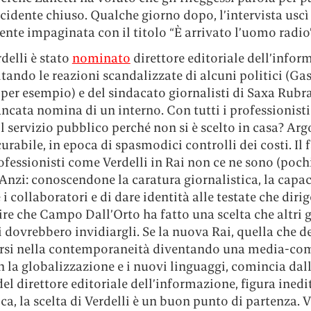
ncidente chiuso. Qualche giorno dopo, l’intervista uscì
te impaginata con il titolo “È arrivato l’uomo radio”
delli è stato
nominato
direttore editoriale dell’info
itando le reazioni scandalizzate di alcuni politici (Gas
per esempio) e del sindacato giornalisti di Saxa Rubra
ncata nomina di un interno. Con tutti i professionisti
l servizio pubblico perché non si è scelto in casa? A
urabile, in epoca di spasmodici controlli dei costi. Il f
ofessionisti come Verdelli in Rai non ce ne sono (poch
 Anzi: conoscendone la caratura giornalistica, la capac
i collaboratori e di dare identità alle testate che dirige
ire che Campo Dall’Orto ha fatto una scelta che altri 
i dovrebbero invidiargli. Se la nuova Rai, quella che d
si nella contemporaneità diventando una media-co
 la globalizzazione e i nuovi linguaggi, comincia dal
l direttore editoriale dell’informazione, figura inedi
ca, la scelta di Verdelli è un buon punto di partenza. V