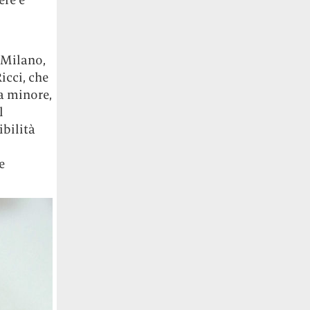
leMilano,
icci, che
a minore,
l
ibilità
e