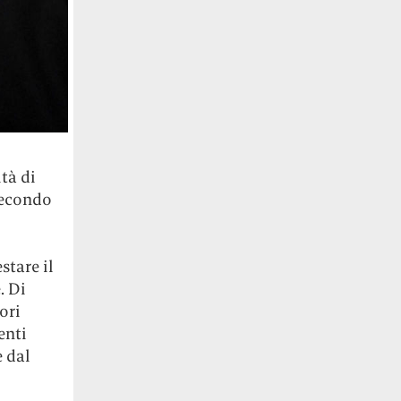
ità di
 secondo
stare il
. Di
ori
enti
 dal