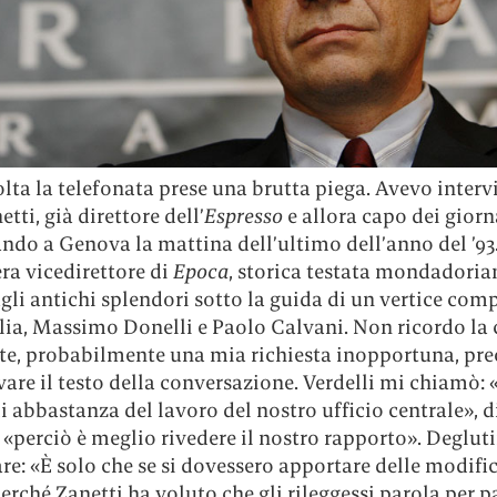
lta la telefonata prese una brutta piega. Avevo interv
etti, già direttore dell’
Espresso
e allora capo dei giorn
ndo a Genova la mattina dell’ultimo dell’anno del ’93
era vicedirettore di
Epoca
, storica testata mondadoria
gli antichi splendori sotto la guida di un vertice com
glia, Massimo Donelli e Paolo Calvani. Non ricordo la
te, probabilmente una mia richiesta inopportuna, pr
vare il testo della conversazione. Verdelli mi chiamò: 
di abbastanza del lavoro del nostro ufficio centrale», d
 «perciò è meglio rivedere il nostro rapporto». Degluti
are: «È solo che se si dovessero apportare delle modifi
erché Zanetti ha voluto che gli rileggessi parola per pa