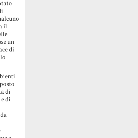
otato
di
qualcuno
 il
lle
sse un
ace di
 lo
bienti
 posto
ma di
 e di
 da
e
ere e