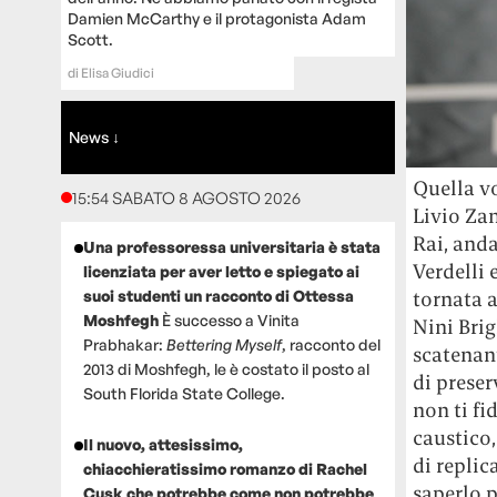
Damien McCarthy e il protagonista Adam
Scott.
di
Elisa Giudici
News ↓
Quella vo
15:54 SABATO 8 AGOSTO 2026
Livio Zan
Rai, anda
Una professoressa universitaria è stata
Verdelli 
licenziata per aver letto e spiegato ai
tornata a
suoi studenti un racconto di Ottessa
Moshfegh
È successo a Vinita
Nini Bri
Prabhakar:
Bettering Myself
, racconto del
scatenan
2013 di Moshfegh, le è costato il posto al
di preser
South Florida State College.
non ti fi
caustico,
Il nuovo, attesissimo,
di replic
chiacchieratissimo romanzo di Rachel
saperlo p
Cusk che potrebbe come non potrebbe