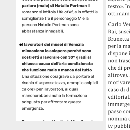
testo». I
parlare (male) di Natalie Portman
Il
romanzo si intitola
Life of M
, e in effetti le
ottimamen
somiglianze tra il personaggio M e la
Carlo Ver
persona Natalie Portman sono
Rai, susc
abbastanza innegabili.
Brunetta 
I lavoratori dei musei di Venezia
per la ma
minacciano lo sciopero perché sono
dispone i
costretti a lavorare con 30° gradi al
non trasc
chiuso a causa dell’aria condizionata
che di pr
che funziona male o manca del tutto
altrove).
Una situazione così grave da portare al
motivare 
rischio di «spossatezza, crampi e colpi di
caso di d
calore» per i lavoratori, ai quali
mancherebbe anche la formazione
editorial
adeguata per affrontare questa
immerger
emergenza.
passo con
nomina de
Per sopperire al taglio dei fondi per la
tv pubbli
ricerca, un gruppo di scienziati che