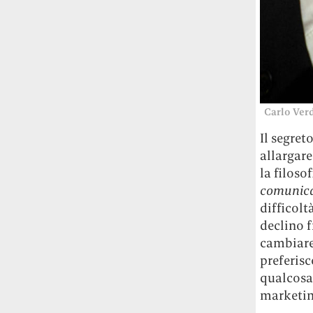
Carlo Ver
Il segret
allargare
la filoso
comunic
difficolt
declino f
cambiare 
preferisc
qualcosa
marketing