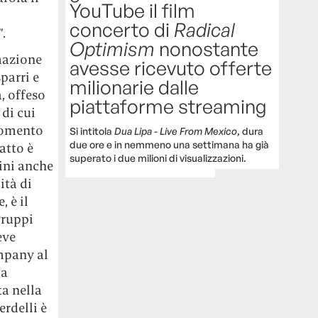
YouTube il film
concerto di
Radical
.
Optimism
nonostante
rmazione
avesse ricevuto offerte
parri e
milionarie dalle
, offeso
piattaforme streaming
 di cui
rgomento
Si intitola
Dua Lipa - Live From Mexico
, dura
due ore e in nemmeno una settimana ha già
atto è
superato i due milioni di visualizzazioni.
ini anche
ità di
, è il
gruppi
eve
mpany al
la
ta nella
erdelli è