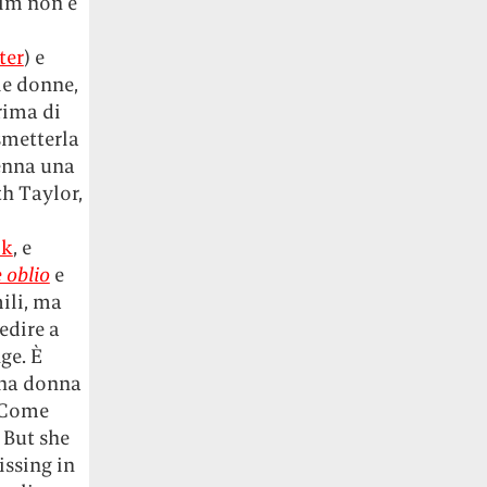
ilm non è
ter
) e
le donne,
rima di
smetterla
enna una
th Taylor,
ok
, e
 oblio
e
ili, ma
edire a
ge. È
 Una donna
. Come
/ But she
issing in