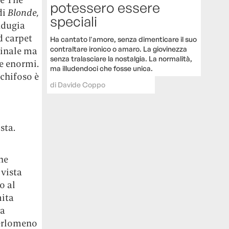
potessero essere
di
Blonde,
speciali
indugia
d carpet
Ha cantato l'amore, senza dimenticare il suo
contraltare ironico o amaro. La giovinezza
ginale ma
senza tralasciare la nostalgia. La normalità,
le enormi.
ma illudendoci che fosse unica.
chifoso è
di
Davide Coppo
sta.
he
 vista
o al
mita
 a
perlomeno