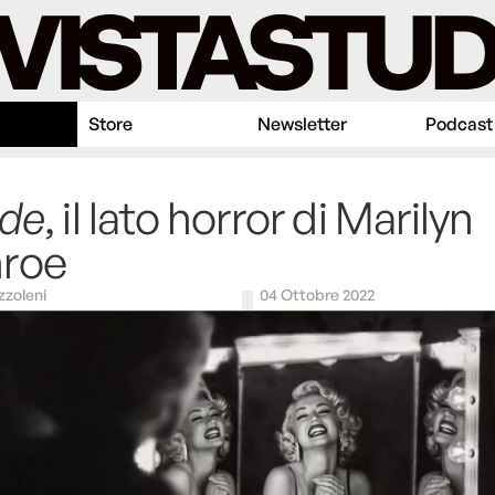
Store
Newsletter
Podcast
nde
, il lato horror di Marilyn
roe
zzoleni
04 Ottobre 2022