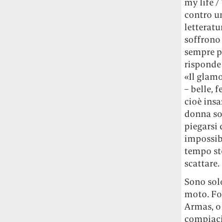
my life /
contro u
letteratu
soffrono
sempre p
risponde
«Il glamo
– belle, 
cioè insa
donna so
piegarsi 
impossib
tempo ste
scattare.
Sono solo
moto. For
Armas, o 
compiaciu