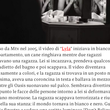
 da Mtv nel 2005, il video di “
Lyla
” iniziava in bianco
partamento, un cane ringhiava mentre due ragazzi
avano una ragazza. Lei si incazzava, prendeva qualco
dietto del bagno e poi scappava. Il video diventava
amente a colori, e la ragazza si trovava in un posto 
ssima, aveva una coroncina in testa e ballava in mezzo
tre gli Oasis suonavano sul palco. Sembrava divertirs
punto le facce delle persone intorno a lei si deformav
ano mostruose. La ragazza scappava terrorizzata e riu
ella sua stanza: il mondo tornava in bianco e nero. 
la finestra e vedeva una scritta luminosa “Don’t Belie