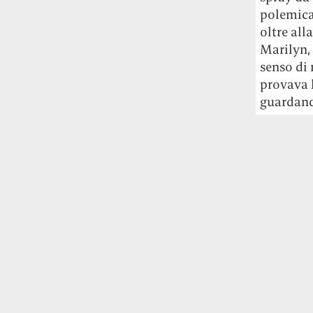
polemica
oltre all
Marilyn, 
senso di 
provava l
guardand