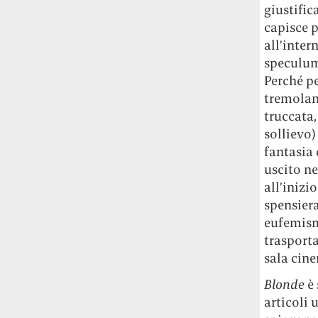
giustific
studia le marmotte ha aperto un canale
capisce p
OnlyFans tutto dedicato alle marmotte
OnlyMarms (si chiama proprio così) è
all’inter
gratuito, pubblica «contenuti non
speculum.
censurati di marmotte dalle Montagne
Perché pe
Rocciose» e accetta mance per la buona
tremolant
causa della scienza.
truccata,
sollievo)
Le ondate di caldo potrebbero far
fantasia 
aumentare il prezzo del cibo più della
uscito nel
guerra in Iran e della crisi nello Stretto
di Hormuz
Addirittura un punto
all’inizi
percentuale di inflazione alimentare in
spensiera
più, un aumento del costo del cibo che
eufemismo
nel 2027 rischia di arrivare al 3 per cento.
trasporta
sala cin
Il ristorante Trippa ha tolto dal menù i
suoi due piatti più celebri perché troppe
Blonde
è 
persone prendevano solo quelli per
articoli 
fotografarli
L'ha spiegato lo chef Diego