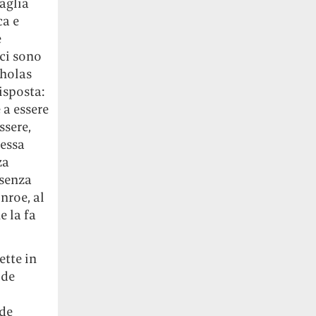
aglia
ca e
e
ci sono
holas
isposta:
 a essere
ssere,
tessa
za
esenza
nroe, al
e la fa
ette in
 de
 de