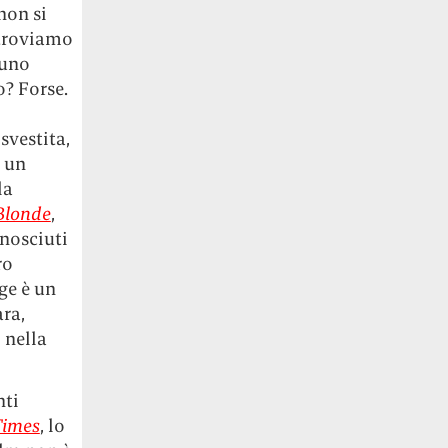
non si
 troviamo
 uno
o? Forse.
svestita,
i un
la
Blonde
,
onosciuti
ro
ge è un
ra,
 nella
nti
Times
, lo