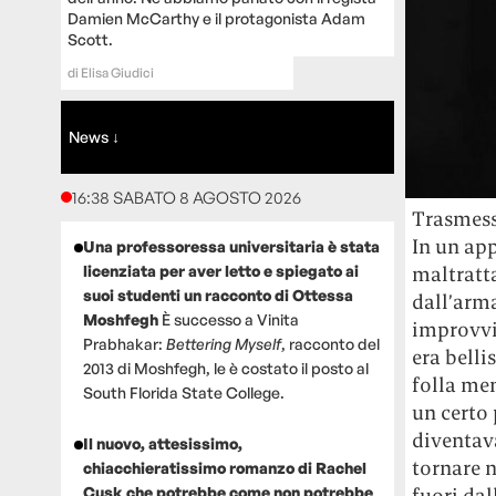
Damien McCarthy e il protagonista Adam
Scott.
di
Elisa Giudici
News ↓
16:38 SABATO 8 AGOSTO 2026
Trasmesso
In un ap
Una professoressa universitaria è stata
licenziata per aver letto e spiegato ai
maltratt
suoi studenti un racconto di Ottessa
dall’arma
Moshfegh
È successo a Vinita
improvvis
Prabhakar:
Bettering Myself
, racconto del
era belli
2013 di Moshfegh, le è costato il posto al
folla men
South Florida State College.
un certo 
diventav
Il nuovo, attesissimo,
tornare n
chiacchieratissimo romanzo di Rachel
Cusk che potrebbe come non potrebbe
fuori dal