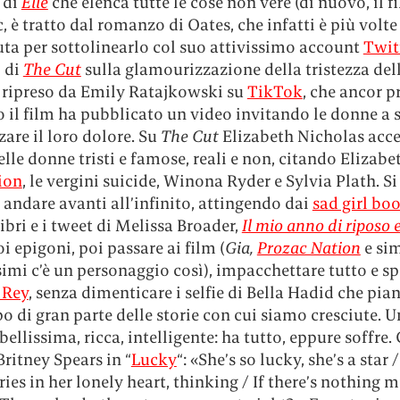
 di
Elle
che elenca tutte le cose non vere (di nuovo, il f
, è tratto dal romanzo di Oates, che infatti è più volte
uta per sottolinearlo col suo attivissimo account
Twit
o di
The Cut
sulla glamourizzazione della tristezza del
 ripreso da Emily Ratajkowski su
TikTok
, che ancor p
o il film ha pubblicato un video invitando le donne a 
zzare il loro dolore. Su
The Cut
Elizabeth Nicholas acc
belle donne tristi e famose, reali e non, citando Elizabe
ion
, le vergini suicide, Winona Ryder e Sylvia Plath. Si
andare avanti all’infinito, attingendo dai
sad girl bo
libri e i tweet di Melissa Broader,
Il mio anno di riposo e
uoi epigoni, poi passare ai film (
Gia,
Prozac Nation
e sim
simi c’è un personaggio così), impacchettare tutto e sp
 Rey
, senza dimenticare i selfie di Bella Hadid che pian
po di gran parte delle storie con cui siamo cresciute.
bellissima, ricca, intelligente: ha tutto, eppure soffre
ritney Spears in “
Lucky
“: «She’s so lucky, she’s a star 
 cries in her lonely heart, thinking / If there’s nothing m