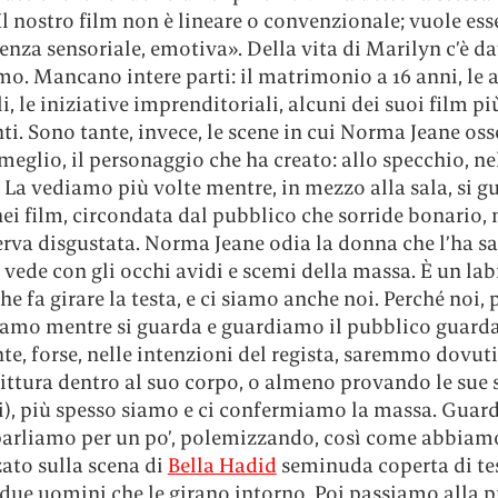
l nostro film non è lineare o convenzionale; vuole ess
enza sensoriale, emotiva». Della vita di Marilyn c’è d
o. Mancano intere parti: il matrimonio a 16 anni, le 
, le iniziative imprenditoriali, alcuni dei suoi film pi
i. Sono tante, invece, le scene in cui Norma Jeane oss
 meglio, il personaggio che ha creato: allo specchio, ne
La vediamo più volte mentre, in mezzo alla sala, si g
nei film, circondata dal pubblico che sorride bonario,
serva disgustata. Norma Jeane odia la donna che l’ha sa
 vede con gli occhi avidi e scemi della massa. È un lab
he fa girare la testa, e ci siamo anche noi. Perché noi,
iamo mentre si guarda e guardiamo il pubblico guardar
e, forse, nelle intenzioni del regista, saremmo dovuti
rittura dentro al suo corpo, o almeno provando le sue 
), più spesso siamo e ci confermiamo la massa. Guar
 parliamo per un po’, polemizzando, così come abbiam
ato sulla scena di
Bella Hadid
seminuda coperta di te
 due uomini che le girano intorno. Poi passiamo alla 