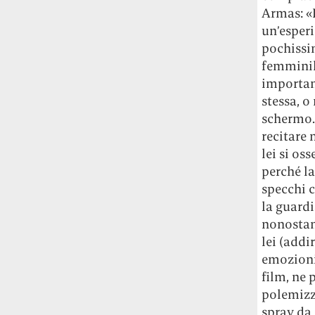
Armas: «I
un’esperi
pochissim
femminili
important
stessa, o
schermo. 
recitare 
lei si os
perché la
specchi c
la guard
nonostant
lei (addi
emozioni
film, ne
polemizz
spray da