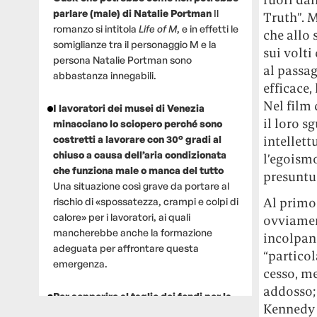
parlare (male) di Natalie Portman
Il
Truth”. 
romanzo si intitola
Life of M
, e in effetti le
che allo 
somiglianze tra il personaggio M e la
sui volti
persona Natalie Portman sono
al passa
abbastanza innegabili.
efficace,
Nel film 
I lavoratori dei musei di Venezia
il loro s
minacciano lo sciopero perché sono
costretti a lavorare con 30° gradi al
intellett
chiuso a causa dell’aria condizionata
l’egoismo
che funziona male o manca del tutto
presuntu
Una situazione così grave da portare al
Al primo 
rischio di «spossatezza, crampi e colpi di
calore» per i lavoratori, ai quali
ovviament
mancherebbe anche la formazione
incolpano
adeguata per affrontare questa
“particol
emergenza.
cesso, m
addosso;
Per sopperire al taglio dei fondi per la
Kennedy (
ricerca, un gruppo di scienziati che