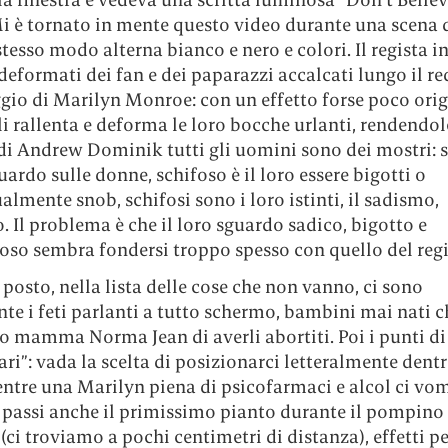
Mi è tornato in mente questo video durante una scena 
stesso modo alterna bianco e nero e colori. Il regista 
 deformati dei fan e dei paparazzi accalcati lungo il re
ggio di Marilyn Monroe: con un effetto forse poco ori
 li rallenta e deforma le loro bocche urlanti, rendendo
di Andrew Dominik tutti gli uomini sono dei mostri: s
guardo sulle donne, schifoso è il loro essere bigotti o
ualmente snob, schifosi sono i loro istinti, il sadismo,
. Il problema è che il loro sguardo sadico, bigotto e
oso sembra fondersi troppo spesso con quello del regi
posto, nella lista delle cose che non vanno, ci sono
e i feti parlanti a tutto schermo, bambini mai nati c
 mamma Norma Jean di averli abortiti. Poi i punti di
ari”: vada la scelta di posizionarci letteralmente dentr
entre una Marilyn piena di psicofarmaci e alcol ci vo
 passi anche il primissimo pianto durante il pompino
ci troviamo a pochi centimetri di distanza), effetti 