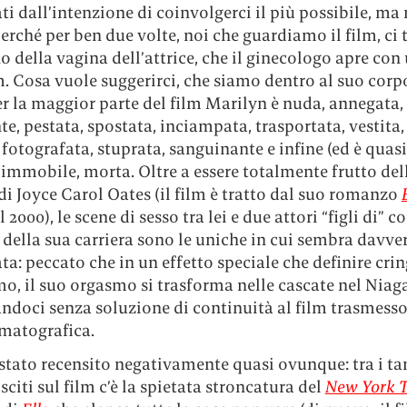
ati dall’intenzione di coinvolgerci il più possibile, ma 
erché per ben due volte, noi che guardiamo il film, ci
no della vagina dell’attrice, che il ginecologo apre con
 Cosa vuole suggerirci, che siamo dentro al suo corp
r la maggior parte del film Marilyn è nuda, annegata,
e, pestata, spostata, inciampata, trasportata, vestita, 
 fotografata, stuprata, sanguinante e infine (ed è quas
 immobile, morta. Oltre a essere totalmente frutto del
di Joyce Carol Oates (il film è tratto dal suo romanzo
 2000), le scene di sesso tra lei e due attori “figli di” c
o della sua carriera sono le uniche in cui sembra davve
ta: peccato che in un effetto speciale che definire crin
, il suo orgasmo si trasforma nelle cascate nel Niaga
ndoci senza soluzione di continuità al film trasmesso
ematografica.
stato recensito negativamente quasi ovunque: tra i ta
usciti sul film c’è la spietata stroncatura del
New York 