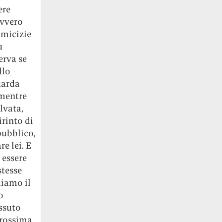
ere
avvero
amicizie
ù
erva se
llo
uarda
 mentre
lvata,
irinto di
 pubblico,
e lei. E
 essere
stesse
diamo il
o
ssuto
prossima