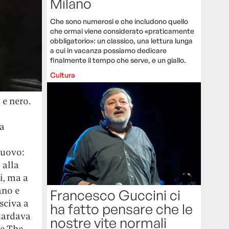
Milano
Che sono numerosi e che includono quello
che ormai viene considerato «praticamente
obbligatorio»: un classico, una lettura lunga
a cui in vacanza possiamo dedicare
finalmente il tempo che serve, e un giallo.
Cultura
 e nero.
sa
nuovo:
 alla
i, ma a
ano e
Francesco Guccini ci
sciva a
ha fatto pensare che le
Guardava
nostre vite normali
ve The