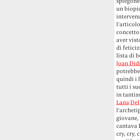
spiegone
Rossi, per provare a sfuggire alle
un biopic
tendenze dettate da Instagram anche
interven
sulla ristorazione.
l’articol
concetto
Il Pentagono ha improvvisamente
cambiato il modo in cui conta i morti e i
aver vist
feriti nella guerra in Iran
Pare su
di fetici
richiesta diretta dalla Casa Bianca.
lista di 
Risultato: 4 morti "in meno" e circa 600
Joan Did
feriti in più.
potrebbe 
quindi i 
Fred Again ha passato 50 ore
tutti i s
consecutive in livestream su YouTube
in tantis
per completare il suo nuovo mixtape
Lo
ha fatto insieme al collettivo LATIN
Lana
Del
MAFIA, registrato tutto a Città del
l’archeti
Messico e intitolato (didascalicamente
giovane, 
ma efficacemente) 9 months & 50 hours.
cantava B
cry, cry,