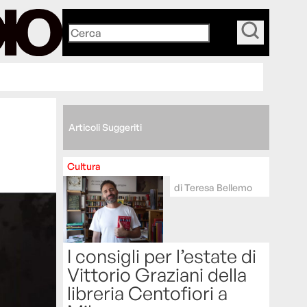
_
Articoli Suggeriti
Cultura
di
Teresa Bellemo
I consigli per l’estate di
Vittorio Graziani della
libreria Centofiori a