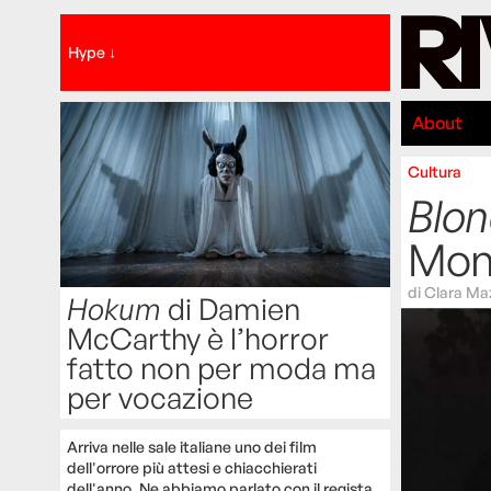
Hype ↓
About
Cultura
Blo
Mon
di
Clara Ma
Hokum
di Damien
McCarthy è l’horror
fatto non per moda ma
per vocazione
Arriva nelle sale italiane uno dei film
dell'orrore più attesi e chiacchierati
dell'anno. Ne abbiamo parlato con il regista