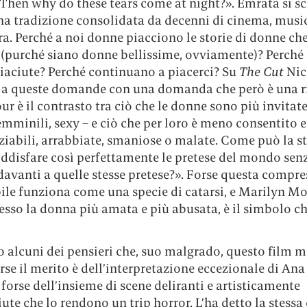
 Then why do these tears come at night?». Emrata si sc
na tradizione consolidata da decenni di cinema, musi
ra. Perché a noi donne piacciono le storie di donne ch
 (purché siano donne bellissime, ovviamente)? Perché 
iaciute? Perché continuano a piacerci? Su
The Cut
Nic
 a queste domande con una domanda che però è una r
ur è il contrasto tra ciò che le donne sono più invitate
femminili, sexy – e ciò che per loro è meno consentito e
ziabili, arrabbiate, smaniose o malate. Come può la s
ddisfare così perfettamente le pretese del mondo sen
davanti a quelle stesse pretese?». Forse questa compr
ile funziona come una specie di catarsi, e Marilyn Mo
sso la donna più amata e più abusata, è il simbolo ch
 alcuni dei pensieri che, suo malgrado, questo film m
se il merito è dell’interpretazione eccezionale di Ana
forse dell’insieme di scene deliranti e artisticamente
te che lo rendono un trip horror. L’ha detto la stessa