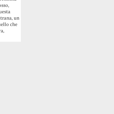
osso,
questa
strana, un
uello che
a,