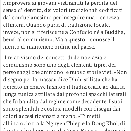
rimprovera ai giovani vietnamiti la perdita del
senso d’identità, dei valori tradizionali codificati
dal confucianesimo per inseguire una ricchezza
effimera. Quando parla di tradizione locale,
invece, non si riferisce né a Confucio né a Buddha,
bensì al comunismo. Ma a questo riconosce il
merito di mantenere ordine nel paese.
Il relativismo dei concetti di democrazia e
comunismo sono uno degli elementi tipici dei
personaggi che animano le nuovo storie viet. «Non
disegno per la massa» dice Dinh, stilista che ha
ricreato in chiave fashion il tradizionale ao dai, la
lunga tunica attillata dai profondi spacchi laterali
che fu bandita dal regime come decadente. I suoi
sono splendidi e costosi modelli con disegni dai
colori accesi ricamati a mano. «Ti metti
all’incrocio tra la Nguyen Thiep e la Dong Khoi, di
fronte allo showroom di Gucci. E aspetti che passi