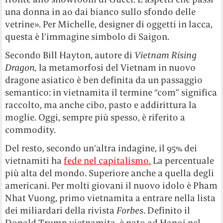
una donna in ao dai bianco sullo sfondo delle
vetrine». Per Michelle, designer di oggetti in lacca,
questa è l’immagine simbolo di Saigon.
Secondo Bill Hayton, autore di
Vietnam Rising
Dragon,
la metamorfosi del Vietnam in nuovo
dragone asiatico è ben definita da un passaggio
semantico: in vietnamita il termine “com” significa
raccolto, ma anche cibo, pasto e addirittura la
moglie. Oggi, sempre più spesso, è riferito a
commodity.
Del resto, secondo un’altra indagine, il 95% dei
vietnamiti ha
fede nel capitalismo.
La percentuale
più alta del mondo. Superiore anche a quella degli
americani. Per molti giovani il nuovo idolo è Pham
Nhat Vuong, primo vietnamita a entrare nella lista
dei miliardari della rivista
Forbes
. Definito il
Donald Trump vietnamita, è nato ad Hanoi nel