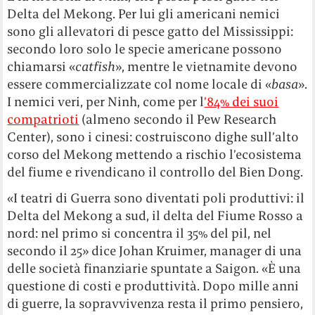
Delta del Mekong. Per lui gli americani nemici
sono gli allevatori di pesce gatto del Mississippi:
secondo loro solo le specie americane possono
chiamarsi «
catfish
», mentre le vietnamite devono
essere commercializzate col nome locale di «
basa
».
I nemici veri, per Ninh, come per l
’84% dei suoi
compatrioti
(almeno secondo il Pew Research
Center), sono i cinesi: costruiscono dighe sull’alto
corso del Mekong mettendo a rischio l’ecosistema
del fiume e rivendicano il controllo del Bien Dong.
«I teatri di Guerra sono diventati poli produttivi: il
Delta del Mekong a sud, il delta del Fiume Rosso a
nord: nel primo si concentra il 35% del pil, nel
secondo il 25» dice Johan Kruimer, manager di una
delle società finanziarie spuntate a Saigon. «È una
questione di costi e produttività. Dopo mille anni
di guerre, la sopravvivenza resta il primo pensiero,