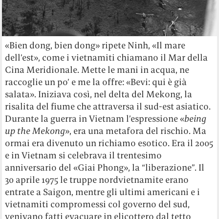
«Bien dong, bien dong» ripete Ninh, «Il mare
dell’est», come i vietnamiti chiamano il Mar della
Cina Meridionale. Mette le mani in acqua, ne
raccoglie un po’ e me la offre: «Bevi: qui è già
salata». Iniziava così, nel delta del Mekong, la
risalita del fiume che attraversa il sud-est asiatico.
Durante la guerra in Vietnam l’espressione «
being
up the Mekong
», era una metafora del rischio. Ma
ormai era divenuto un richiamo esotico. Era il 2005
e in Vietnam si celebrava il trentesimo
anniversario del «Giai Phong», la “liberazione”. Il
30 aprile 1975 le truppe nordvietnamite erano
entrate a Saigon, mentre gli ultimi americani e i
vietnamiti compromessi col governo del sud,
venivano fatti evacuare in elicottero dal tetto