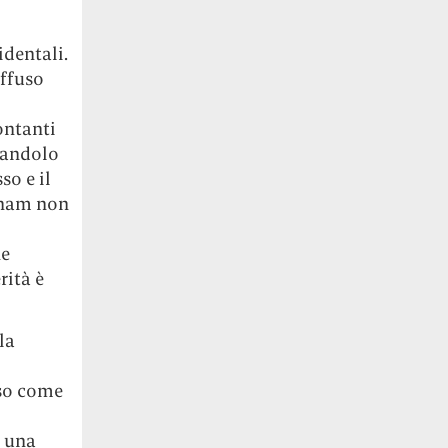
identali.
iffuso
ontanti
itandolo
so e il
etnam non
ne
rità è
la
sso come
o una