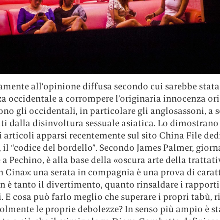
amente all’opinione diffusa secondo cui sarebbe stata
za occidentale a corrompere l’originaria innocenza ori
ono gli occidentali, in particolare gli anglosassoni, a s
i dalla disinvoltura sessuale asiatica. Lo dimostrano 
articoli apparsi recentemente sul sito China File dedi
, il “codice del bordello”. Secondo James Palmer, giorn
 a Pechino, è alla base della «oscura arte della trattati
in Cina»: una serata in compagnia è una prova di caratt
 è tanto il divertimento, quanto rinsaldare i rapporti
. E cosa può farlo meglio che superare i propri tabù, r
olmente le proprie debolezze? In senso più ampio è st