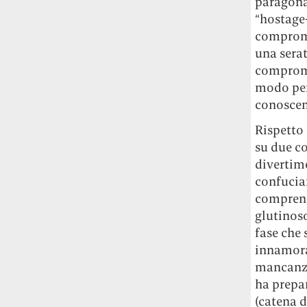
paragona
“hostage
compromet
una serat
compromet
modo per
conoscent
Rispetto 
su due co
divertime
confucia
comprende
glutinoso
fase che 
innamora
mancanza
ha prepar
(catena d