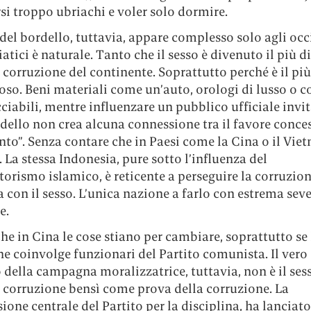
si troppo ubriachi e voler solo dormire.
 del bordello, tuttavia, appare complesso solo agli occ
siatici è naturale. Tanto che il sesso è divenuto il più d
corruzione del continente. Soprattutto perché è il più
so. Beni materiali come un’auto, orologi di lusso o c
ciabili, mentre influenzare un pubblico ufficiale inv
dello non crea alcuna connessione tra il favore conces
to”. Senza contare che in Paesi come la Cina o il Vi
e. La stessa Indonesia, pure sotto l’influenza del
orismo islamico, è reticente a perseguire la corruzio
a con il sesso. L’unica nazione a farlo con estrema seve
e.
e in Cina le cose stiano per cambiare, soprattutto se 
e coinvolge funzionari del Partito comunista. Il vero
 della campagna moralizzatrice, tuttavia, non è il se
 corruzione bensì come prova della corruzione. La
ne centrale del Partito per la disciplina, ha lanciat