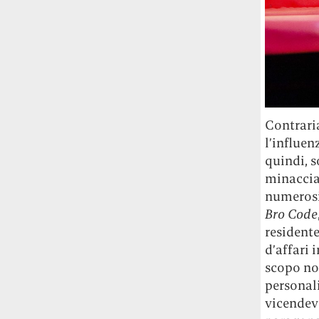
Contrari
l’influen
quindi, s
minacciat
numerosi 
Bro Code
residente
d’affari 
scopo non
personali
vicendev