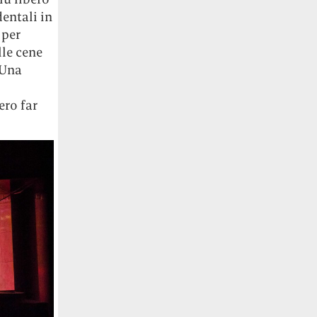
entali in
 per
lle cene
 Una
ero far