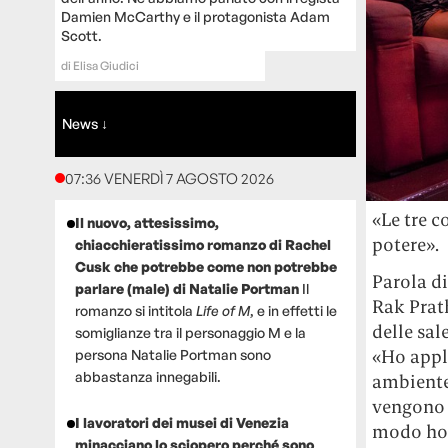
Damien McCarthy e il protagonista Adam
Scott.
di
Elisa Giudici
News ↓
07:36 VENERDÌ 7 AGOSTO 2026
«Le tre c
Il nuovo, attesissimo,
potere».
chiacchieratissimo romanzo di Rachel
Cusk che potrebbe come non potrebbe
Parola d
parlare (male) di Natalie Portman
Il
Rak Prat
romanzo si intitola
Life of M
, e in effetti le
delle sal
somiglianze tra il personaggio M e la
«Ho appli
persona Natalie Portman sono
abbastanza innegabili.
ambiente 
vengono 
I lavoratori dei musei di Venezia
modo ho r
minacciano lo sciopero perché sono