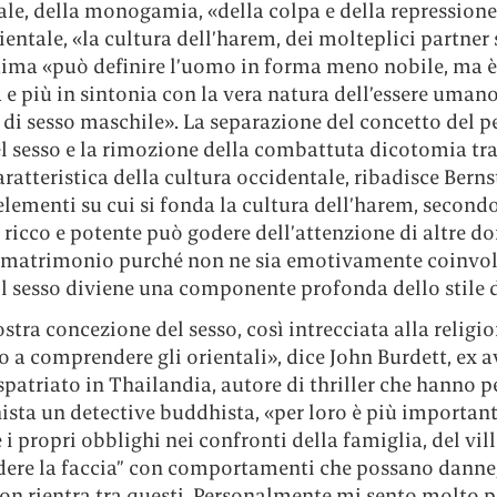
le, della monogamia, «della colpa e della repressione
ientale, «la cultura dell’harem, dei molteplici partner 
tima «può definire l’uomo in forma meno nobile, ma è
a e più in sintonia con la vera natura dell’essere uma
 di sesso maschile». La separazione del concetto del p
l sesso e la rimozione della combattuta dicotomia tra
ratteristica della cultura occidentale, ribadisce Berns
elementi su cui si fonda la cultura dell’harem, second
icco e potente può godere dell’attenzione di altre do
l matrimonio purché non ne sia emotivamente coinvol
il sesso diviene una componente profonda dello stile d
ostra concezione del sesso, così intrecciata alla religi
 a comprendere gli orientali», dice John Burdett, ex 
spatriato in Thailandia, autore di thriller che hanno p
ista un detective buddhista, «per loro è più importan
 i propri obblighi nei confronti della famiglia, del vil
dere la faccia” con comportamenti che possano danneg
non rientra tra questi. Personalmente mi sento molto p