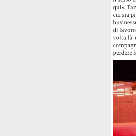
Risultato: 4 morti "in meno" e circa 600
qui». Tan
feriti in più.
cui sia p
businessm
Fred Again ha passato 50 ore
di lavor
consecutive in livestream su YouTube
volta là,
per completare il suo nuovo mixtape
Lo
ha fatto insieme al collettivo LATIN
compagni
MAFIA, registrato tutto a Città del
perdere l
Messico e intitolato (didascalicamente
ma efficacemente) 9 months & 50 hours.
I Massive Attack sono stati banditi a
vita da Singapore dopo aver esposto la
bandiera della Palestina durante un
concerto
Prima di essere espulsi hanno
subìto perquisizioni e il sequestro dei
passaporti. «Un'esperienza surreale», l'ha
definita la band.