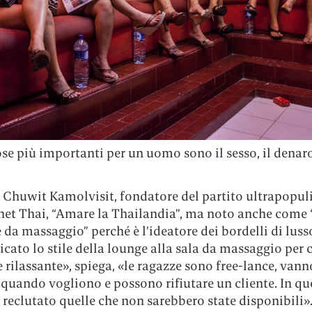
ose più importanti per un uomo sono il sesso, il denaro
i Chuwit Kamolvisit, fondatore del partito ultrapopul
het Thai, “Amare la Thailandia”, ma noto anche come “
e da massaggio” perché è l’ideatore dei bordelli di luss
cato lo stile della lounge alla sala da massaggio per 
rilassante», spiega, «le ragazze sono free-lance, vann
quando vogliono e possono rifiutare un cliente. In qu
eclutato quelle che non sarebbero state disponibili».