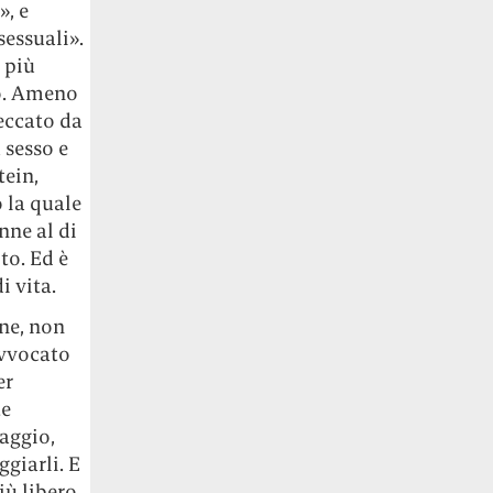
», e
sessuali».
 più
no. Ameno
eccato da
 sesso e
tein,
o la quale
nne al di
to. Ed è
i vita.
one, non
avvocato
er
te
laggio,
giarli. E
iù libero