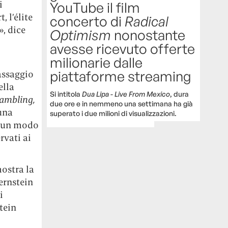
i
YouTube il film
 l’élite
concerto di
Radical
, dice
Optimism
nonostante
avesse ricevuto offerte
milionarie dalle
piattaforme streaming
passaggio
ella
Si intitola
Dua Lipa - Live From Mexico
, dura
Gambling,
due ore e in nemmeno una settimana ha già
 una
superato i due milioni di visualizzazioni.
, un modo
rvati ai
mostra la
Bernstein
i
tein