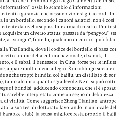
to a ciò che il criminologo Diego Gambetta definisce
-information”, ossia lo scambio d’informazioni
tenti a garanzia che nessuno violerà gli accordi. In r
a in un bordello, secondo i canoni asiatici, non è così
tente da rivelarsi possibile arma di ricatto. Piuttost
 acquisire un diverso status: passare da “pengyou”, s
e, a “xiongdi”, fratello, qualcuno di cui ci si può fidar
alla Thailandia, dove il codice del bordello si basa 
ncetti cardine della cultura nazionale, il sanuk, il
nto, e il sabai, il benessere, in Cina, forse per le influ
ne, appare molto meno allegro. È un obbligo sociale 
 anche troppi brindisi col baijiu, un distillato di sor
), tanto alcolico quanto sgradevole. Né ci si può sottr
segue i brindisi, adducendo come scusa che si è sposat
ti: sarebbe interpretato come un segno di debolezza,
 di virilità. Come suggerisce Zheng Tiantian, antrop
ato la sua tesi di dottorato lavorando in un locale de
i karaoke-club), la scusa migliore resta proprio il baij