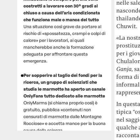
nelle sal
costretti a lavorare con 30° gradi al
nasconder
chiuso a causa dell’aria condizionata
thailande
che funziona male o manca del tutto
Chuwit.
Una situazione così grave da portare al
rischio di «spossatezza, crampi e colpi di
«La nostr
calore» per i lavoratori, ai quali
prostituz
mancherebbe anche la formazione
per i gio
adeguata per affrontare questa
Chulalon
emergenza.
Ganja
, s
Per sopperire al taglio dei fondi per la
forma di 
ricerca, un gruppo di scienziati che
informale
studia le marmotte ha aperto un canale
rappresen
OnlyFans tutto dedicato alle marmotte
OnlyMarms (si chiama proprio così) è
In questa
gratuito, pubblica «contenuti non
tipica “o
censurati di marmotte dalle Montagne
nel sagg
Rocciose» e accetta mance per la buona
qualche a
causa della scienza.
racconta 