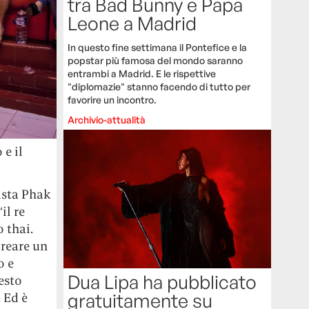
tra Bad Bunny e Papa
Leone a Madrid
In questo fine settimana il Pontefice e la
popstar più famosa del mondo saranno
entrambi a Madrid. E le rispettive
"diplomazie" stanno facendo di tutto per
favorire un incontro.
Archivio-attualità
 e il
ista Phak
il re
o thai.
creare un
o e
Dua Lipa ha pubblicato
esto
gratuitamente su
 Ed è