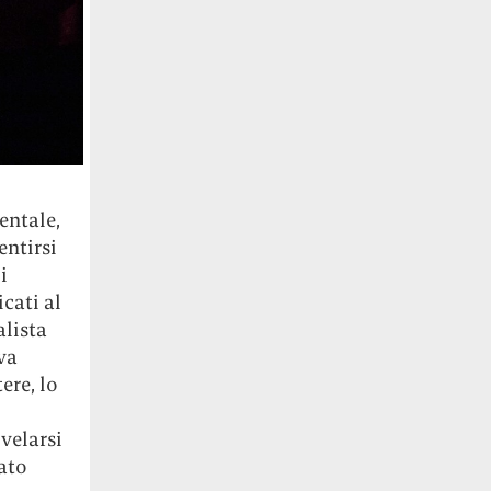
entale,
entirsi
i
cati al
alista
va
ere, lo
ivelarsi
ato