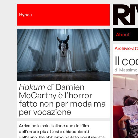
Hype ↓
About
Archivio-att
Il c
di
Massimo 
Hokum
di Damien
McCarthy è l’horror
fatto non per moda ma
per vocazione
Arriva nelle sale italiane uno dei film
dell'orrore più attesi e chiacchierati
dell'anno. Ne abbiamo parlato con il regista