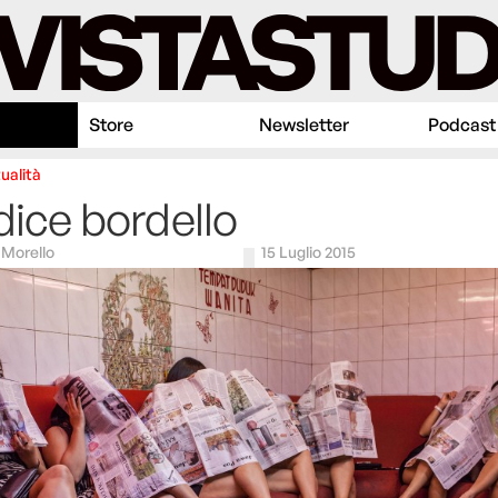
Store
Newsletter
Podcast
ualità
odice bordello
Morello
15 Luglio 2015