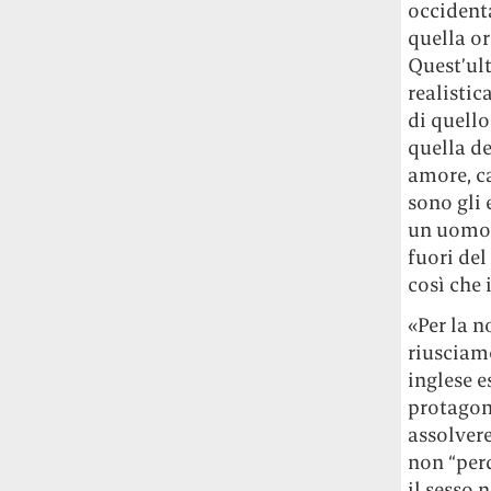
occidenta
Le ondate di caldo potrebbero far
quella or
aumentare il prezzo del cibo più della
Quest’ul
guerra in Iran e della crisi nello Stretto
di Hormuz
Addirittura un punto
realistic
percentuale di inflazione alimentare in
di quello
più, un aumento del costo del cibo che
quella de
nel 2027 rischia di arrivare al 3 per cento.
amore, ca
sono gli 
Il ristorante Trippa ha tolto dal menù i
un uomo r
suoi due piatti più celebri perché troppe
fuori de
persone prendevano solo quelli per
così che 
fotografarli
L'ha spiegato lo chef Diego
Rossi, per provare a sfuggire alle
«Per la n
tendenze dettate da Instagram anche
riusciamo
sulla ristorazione.
inglese e
protagon
Il Pentagono ha improvvisamente
cambiato il modo in cui conta i morti e i
assolvere
feriti nella guerra in Iran
Pare su
non “per
richiesta diretta dalla Casa Bianca.
il sesso 