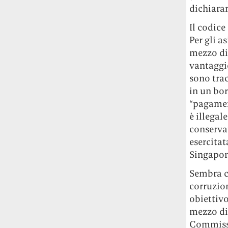
dichiarar
Il codice
Per gli a
mezzo di 
vantaggio
sono trac
in un bor
“pagamen
è illegal
conservat
esercitat
Singapor
Sembra ch
corruzion
obiettivo
mezzo di
Commissio