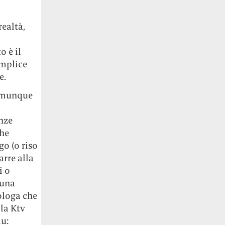
ealtà,
o è il
emplice
e.
comunque
enze
che
go (o riso
arre alla
i o
 una
ologa che
lla Ktv
iu: