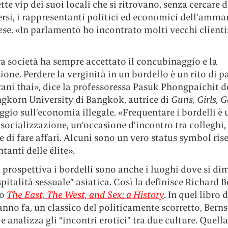
ette vip dei suoi locali che si ritrovano, senza cercare d
si, i rappresentanti politici ed economici dell’ammart,
se. «In parlamento ho incontrato molti vecchi clienti»
a società ha sempre accettato il concubinaggio e la
ione. Perdere la verginità in un bordello è un rito di 
vani thai», dice la professoressa Pasuk Phongpaichit d
gkorn University di Bangkok, autrice di
Guns, Girls, 
aggio sull’economia illegale. «Frequentare i bordelli è
socializzazione, un’occasione d’incontro tra colleghi
 di fare affari. Alcuni sono un vero status symbol rise
tanti delle élite».
 prospettiva i bordelli sono anche i luoghi dove si di
spitalità sessuale” asiatica. Così la definisce Richard 
io
The East, The West, and Sex: a History
. In quel libro d
nno fa, un classico del politicamente scorretto, Berns
e analizza gli “incontri erotici” tra due culture. Quella