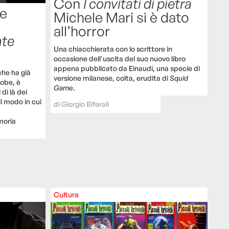
Con
I convitati di pietra
he
Michele Mari si è dato
all’horror
nte
Una chiacchierata con lo scrittore in
occasione dell'uscita del suo nuovo libro
appena pubblicato da Einaudi, una specie di
che ha già
versione milanese, colta, erudita di
Squid
lobe, è
Game
.
di là dei
il modo in cui
di
Giorgio Biferali
moria
Cultura