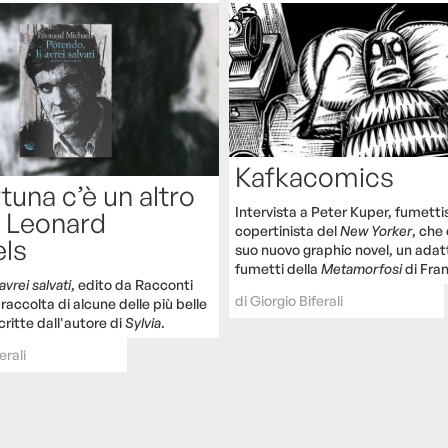
Kafkacomics
tuna c’è un altro
Intervista a Peter Kuper, fumetti
i Leonard
copertinista del
New Yorker
, che 
ls
suo nuovo graphic novel, un ada
fumetti della
Metamorfosi
di Fra
avrei salvati
, edito da Racconti
di
Giorgio Biferali
 raccolta di alcune delle più belle
critte dall'autore di
Sylvia
.
erali