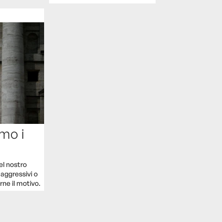
mo i
el nostro
 aggressivi o
rne il motivo.