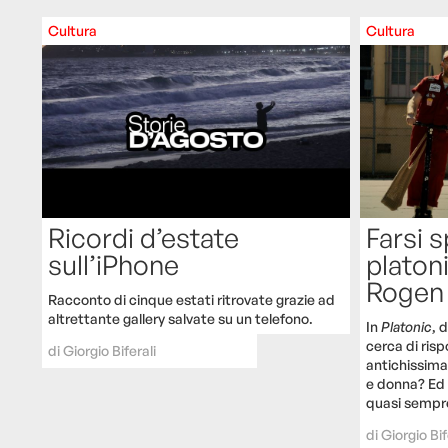
Cultura
Cultura
Ricordi d’estate
Farsi 
sull’iPhone
platon
Rogen
Racconto di cinque estati ritrovate grazie ad
altrettante gallery salvate su un telefono.
In
Platonic
, 
cerca di ri
di
Giorgio Biferali
antichissima
e donna? Ed 
quasi sempre
di
Giorgio Bif