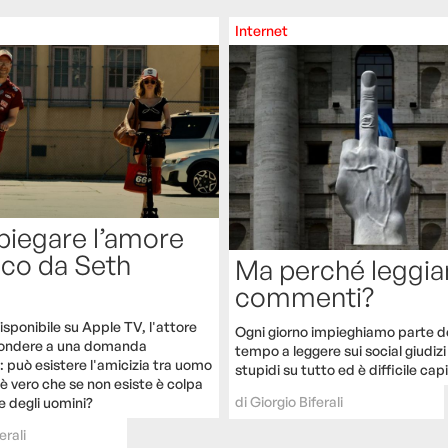
Internet
spiegare l’amore
ico da Seth
Ma perché leggia
commenti?
disponibile su Apple TV, l'attore
Ogni giorno impieghiamo parte d
spondere a una domanda
tempo a leggere sui social giudizi
: può esistere l'amicizia tra uomo
stupidi su tutto ed è difficile capi
è vero che se non esiste è colpa
di
Giorgio Biferali
 degli uomini?
erali