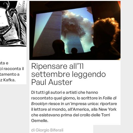
sta e
Ripensare all’11
ci racconta il
settembre leggendo
ttamento a
Paul Auster
nz Kafka.
Di tutti gli autori e artisti che hanno
raccontato quel giorno, lo scrittore in
Follie di
Brooklyn
riesce in un'impresa unica: riportare
il lettore al mondo, all’America, alla New York
che esistevano prima del crollo delle Torri
Gemelle.
di
Giorgio Biferali