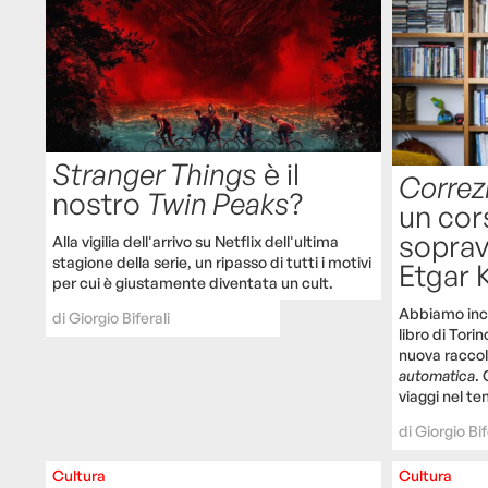
Stranger Things
è il
Correz
nostro
Twin Peaks
?
un cor
soprav
Alla vigilia dell'arrivo su Netflix dell'ultima
stagione della serie, un ripasso di tutti i motivi
Etgar 
per cui è giustamente diventata un cult.
Abbiamo inco
di
Giorgio Biferali
libro di Tori
nuova raccol
automatica
. 
viaggi nel te
di
Giorgio Bif
Cultura
Cultura