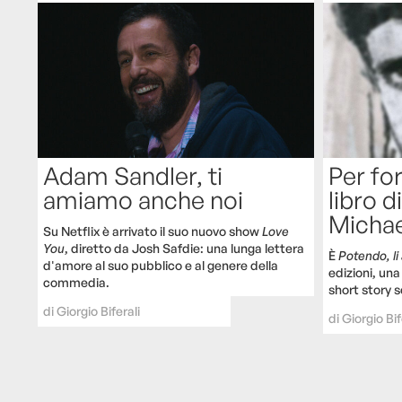
Adam Sandler, ti
Per for
amiamo anche noi
libro d
Michae
Su Netflix è arrivato il suo nuovo show
Love
You
, diretto da Josh Safdie: una lunga lettera
È
Potendo, li 
d'amore al suo pubblico e al genere della
edizioni, una
commedia.
short story s
di
Giorgio Biferali
di
Giorgio Bif