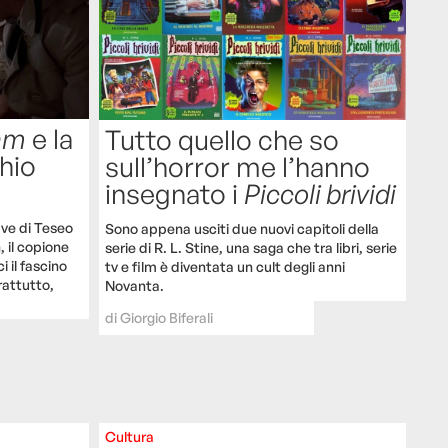
Sam
e la
Tutto quello che so
chio
sull’horror me l’hanno
insegnato i
Piccoli brividi
ave di Teseo
Sono appena usciti due nuovi capitoli della
, il copione
serie di R. L. Stine, una saga che tra libri, serie
i il fascino
tv e film è diventata un cult degli anni
rattutto,
Novanta.
di
Giorgio Biferali
Cultura