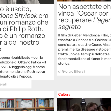
Non aspettate c
 è uscito,
vinca l’Oscar per
ione Shylock
era
recuperare
L’age
 un romanzo che
segreto
 di Philip Roth.
o è un romanzo
Il film di Kleber Mendonça Filho, 
trionfato a Cannes e ai Golden G
rla del nostro
candidato a quattro Oscar. Ma al 
o
premi, merita di essere visto per 
tratta uno dei temi più delicati e
ppena ripubblicato – con la
fondamentali che ci siano: la me
aduzione di Ottavio Fatica – il
storica.
1993. Rileggerlo oggi è come
di
Giorgio Biferali
intero mondo che Roth aveva
iegato già all'epoca.
erali
Cultura