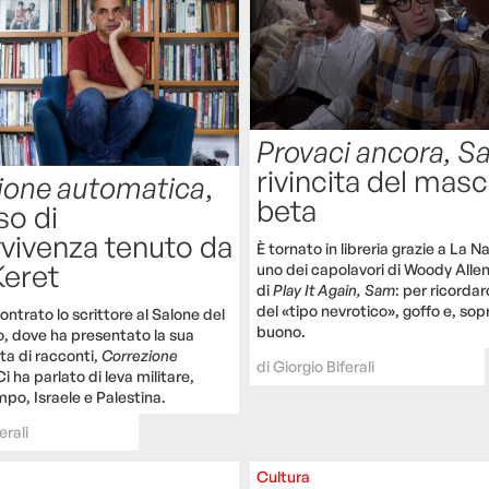
Provaci ancora, 
rivincita del mas
ione automatica
,
beta
so di
vivenza tenuto da
È tornato in libreria grazie a La N
Keret
uno dei capolavori di Woody Allen
di
Play It Again, Sam
: per ricordarc
del «tipo nevrotico», goffo e, sop
ntrato lo scrittore al Salone del
buono.
no, dove ha presentato la sua
ta di racconti,
Correzione
di
Giorgio Biferali
Ci ha parlato di leva militare,
mpo, Israele e Palestina.
erali
Cultura