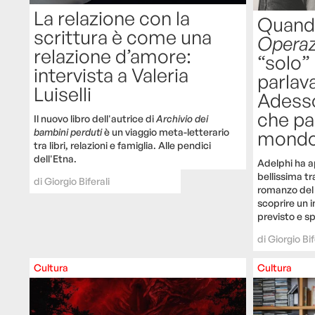
La relazione con la
Quando
scrittura è come una
Operaz
relazione d’amore:
“solo”
intervista a Valeria
parlava
Luiselli
Adess
che pa
Il nuovo libro dell'autrice di
Archivio dei
bambini perduti
è un viaggio meta-letterario
mond
tra libri, relazioni e famiglia. Alle pendici
dell'Etna.
Adelphi ha a
bellissima tr
di
Giorgio Biferali
romanzo del 
scoprire un 
previsto e sp
di
Giorgio Bif
Cultura
Cultura