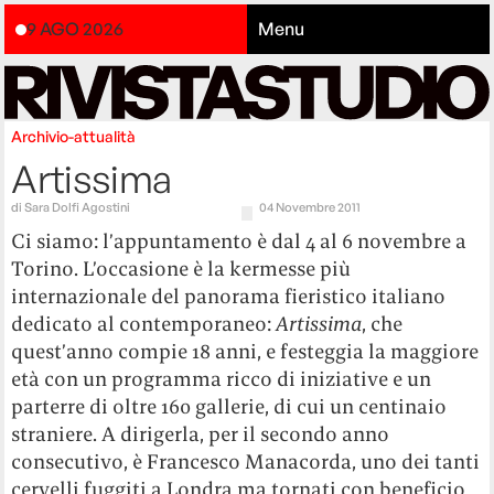
9 AGO 2026
Menu
Archivio-attualità
Artissima
di
Sara Dolfi Agostini
04 Novembre 2011
Ci siamo: l’appuntamento è dal 4 al 6 novembre a
Torino. L’occasione è la kermesse più
internazionale del panorama fieristico italiano
dedicato al contemporaneo:
Artissima
, che
quest’anno compie 18 anni, e festeggia la maggiore
età con un programma ricco di iniziative e un
parterre di oltre 160 gallerie, di cui un centinaio
straniere. A dirigerla, per il secondo anno
consecutivo, è Francesco Manacorda, uno dei tanti
cervelli fuggiti a Londra ma tornati con beneficio