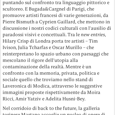
puntando sul confronto tra linguaggio pittorico e
scultoreo. E Bugada&Cargnel di Parigi, che
promuove artisti francesi di varie generazioni, da
Pierre Bismuth a Cyprien Gaillard, che mettono in
discussione i nostri codici culturali con l’ausilio di
paradossi visivi e concettuali. Tra le
new entries
,
Hilary Crisp di Londra porta tre artisti – Tim
Ivison, Julia Tcharfas e Oscar Murillo – che
reinterpretano lo spazio urbano con paesaggi che
mescolano il rigore dell’utopia alla
contaminazione della realtà. Mentre è un
confronto con la memoria, privata, politica e
sociale quello che troviamo nello stand di
Laveronica di Modica, attraverso le suggestive
immagini proposte rispettivamente da Moira
Ricci, Amir Yatziv e Adelita Husni-Bey.
Nel corridoio di back to the future, la galleria
torinese Martano accoglie un nucleo di opere di