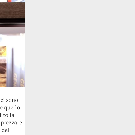
 ci sono
me quello
dito la
pprezzare
 del