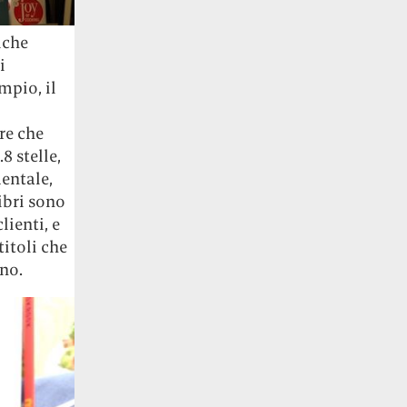
lche
i
mpio, il
re che
8 stelle,
entale,
ibri sono
lienti, e
titoli che
eno.