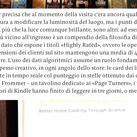
precisa che al momento della visita c’era ancora qua
ra a modificare la luminosità del luogo, ma i punti d
, più che la luce comunque brillante, sono altri: ad ese
ù vicino all’ingresso è un compendio della filosofia di
ato che espone i titoli «Highly Rated», ovvero le ope
ensioni dei clienti sul sito mantengono una media di 4.
re. L’uso dei dati algoritmici assume un ruolo fondam
esso creativo, in ogni angolo dello store: le card dei l
e in tempo reale col punteggio in stelle ottenuto dai c
a Frommer – un tavolino dedicato ai «Page Turners», i 
ori di Kindle hanno finito di leggere in tre giorni, o m