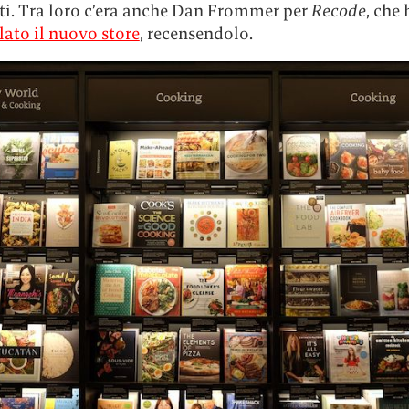
sti. Tra loro c’era anche Dan Frommer per
Recode
, che 
ato il nuovo store
, recensendolo.