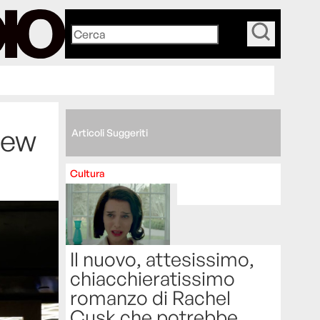
_
New
Articoli Suggeriti
Cultura
Il nuovo, attesissimo,
chiacchieratissimo
romanzo di Rachel
Cusk che potrebbe