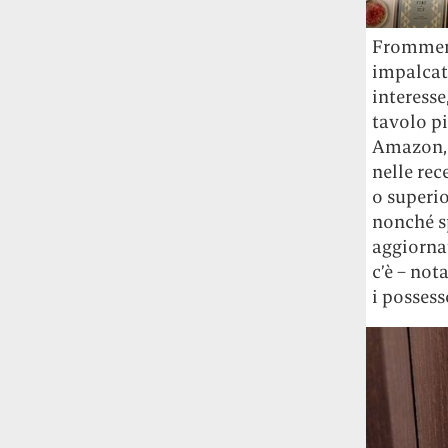
guerra in Iran e della crisi nello Stretto
di Hormuz
Addirittura un punto
Frommer 
percentuale di inflazione alimentare in
impalcatu
più, un aumento del costo del cibo che
interesse
nel 2027 rischia di arrivare al 3 per cento.
tavolo pi
Il ristorante Trippa ha tolto dal menù i
Amazon, d
suoi due piatti più celebri perché troppe
nelle rec
persone prendevano solo quelli per
o superio
fotografarli
L'ha spiegato lo chef Diego
nonché sp
Rossi, per provare a sfuggire alle
aggiornat
tendenze dettate da Instagram anche
c’è – not
sulla ristorazione.
i possess
Il Pentagono ha improvvisamente
cambiato il modo in cui conta i morti e i
feriti nella guerra in Iran
Pare su
richiesta diretta dalla Casa Bianca.
Risultato: 4 morti "in meno" e circa 600
feriti in più.