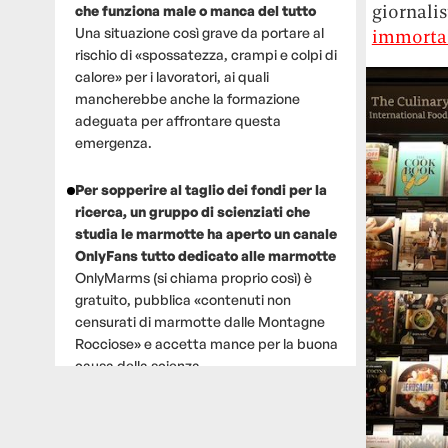
giornali
che funziona male o manca del tutto
Una situazione così grave da portare al
immortal
rischio di «spossatezza, crampi e colpi di
calore» per i lavoratori, ai quali
mancherebbe anche la formazione
adeguata per affrontare questa
emergenza.
Per sopperire al taglio dei fondi per la
ricerca, un gruppo di scienziati che
studia le marmotte ha aperto un canale
OnlyFans tutto dedicato alle marmotte
OnlyMarms (si chiama proprio così) è
gratuito, pubblica «contenuti non
censurati di marmotte dalle Montagne
Rocciose» e accetta mance per la buona
causa della scienza.
Le ondate di caldo potrebbero far
aumentare il prezzo del cibo più della