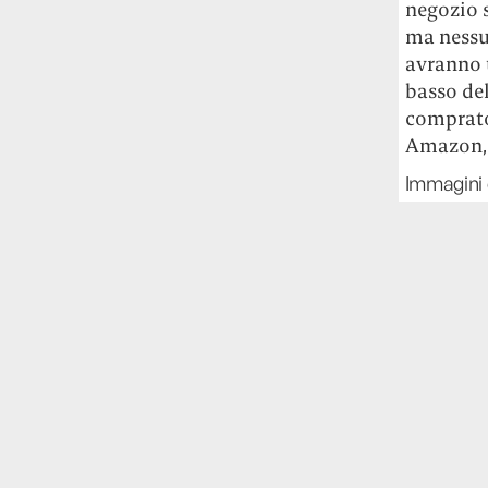
negozio s
ma nessun
avranno 
basso del
comprator
Amazon, o
Immagini