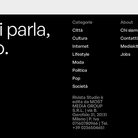
i parla,
Categorie
About
Città
Chi siam
o.
Cultura
Contatti
Internet
Mediaki
Lifestyle
Jobs
Moda
Politica
Pop
Società
Rivista Studio è
edita da MOST
MEDIA GROUP
S.R.L. | via B.
Garofalo 31, 20131
Milano | P. Iva
07160780966 | Tel.
+39 0236504651