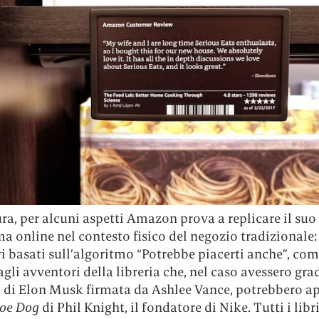
ra, per alcuni aspetti Amazon prova a replicare il suo
a online nel contesto fisico del negozio tradizionale:
i basati sull’algoritmo “Potrebbe piacerti anche”, co
agli avventori della libreria che, nel caso avessero gra
a di Elon Musk firmata da Ashlee Vance, potrebbero a
oe Dog
di Phil Knight, il fondatore di Nike. Tutti i libri