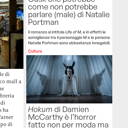
come non potrebbe
parlare (male) di Natalie
Portman
Il romanzo si intitola
Life of M
, e in effetti le
somiglianze tra il personaggio M e la persona
Natalie Portman sono abbastanza innegabili.
Cultura
e di
co mall a
he
breria
 di
Hokum
di Damien
s ha
McCarthy è l’horror
Warner
fatto non per moda ma
ppo di