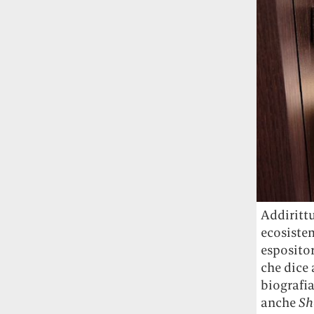
Fred Again ha passato 50 ore
consecutive in livestream su YouTube
per completare il suo nuovo mixtape
Lo
ha fatto insieme al collettivo LATIN
MAFIA, registrato tutto a Città del
Messico e intitolato (didascalicamente
ma efficacemente) 9 months & 50 hours.
I Massive Attack sono stati banditi a
vita da Singapore dopo aver esposto la
bandiera della Palestina durante un
concerto
Prima di essere espulsi hanno
subìto perquisizioni e il sequestro dei
Addirittu
passaporti. «Un'esperienza surreale», l'ha
ecosistem
definita la band.
espositor
che dice 
biografi
anche
Sh