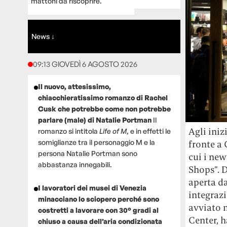
mattoni da riscoprire.
News ↓
09:13 GIOVEDÌ 6 AGOSTO 2026
Il nuovo, attesissimo,
chiacchieratissimo romanzo di Rachel
Cusk che potrebbe come non potrebbe
parlare (male) di Natalie Portman
Il
Agli iniz
romanzo si intitola
Life of M
, e in effetti le
somiglianze tra il personaggio M e la
fronte a 
persona Natalie Portman sono
cui i ne
abbastanza innegabili.
Shops”. D
aperta d
I lavoratori dei musei di Venezia
integrazi
minacciano lo sciopero perché sono
avviato 
costretti a lavorare con 30° gradi al
Center, h
chiuso a causa dell’aria condizionata