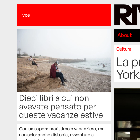
Hype ↓
About
Cultura
La p
York
Dieci libri a cui non
avevate pensato per
queste vacanze estive
Con un sapore marittimo e vacanziero, ma
non solo: anche distopie, avventure e