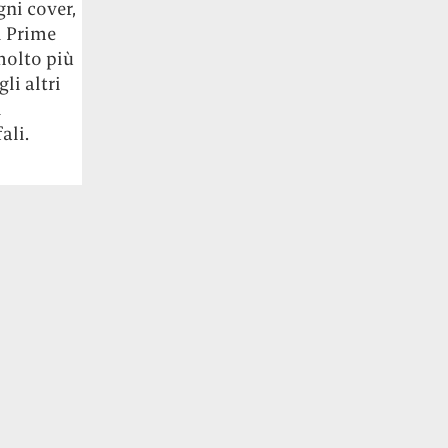
ni cover,
i Prime
molto più
li altri
i
ali.