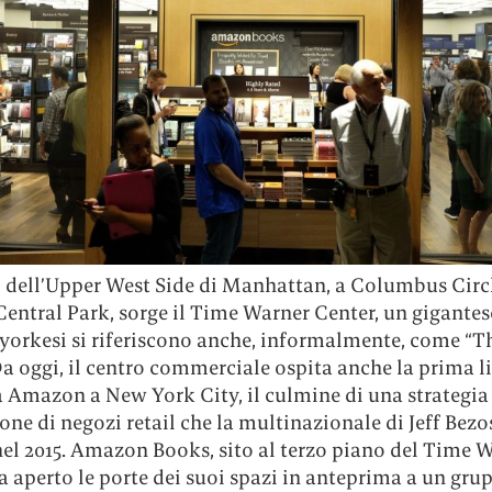
i dell’Upper West Side di Manhattan, a Columbus Circl
Central Park, sorge il Time Warner Center, un gigantes
wyorkesi si riferiscono anche, informalmente, come “T
a oggi, il centro commerciale ospita anche la prima li
a Amazon a New York City, il culmine di una strategia
one di negozi retail che la multinazionale di Jeff Bezo
nel 2015. Amazon Books, sito al terzo piano del Time 
a aperto le porte dei suoi spazi in anteprima a un gru