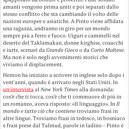
amanti vengono prima uniti e poi separati dallo
stesso conflitto che sta cambiando il volto delle
nazioni europee e asiatiche. A Pinto viene affidata
una ragazza, andranno in giro per un mondo
sempre più a ferro e fuoco. Uiguri e cammelli nel
deserto del Taklamakan, donne kirghise, cosacchi
e iurte, scenari da
Grande Gioco
o da
Corto Maltese
.
Ma non è solo negli avvenimenti storici che
viviamo il displacement.
Hemon ha iniziato a scrivere in inglese solo dopo i
vent’anni, quando è arrivato negli Stati Uniti. In
un’intervista
al
New York Times
alla domanda:
cos’è che ti tocca, cos’è che ti commuove di più in
un romanzo, aveva risposto: «Il linguaggio». In
Il
mondo e tutto ciò che contiene
troviamo frasi in
altre lingue. Troviamo frasi in tedesco, in bosniaco
e frasi prese dal Talmud, parole in ladino – Pinto è