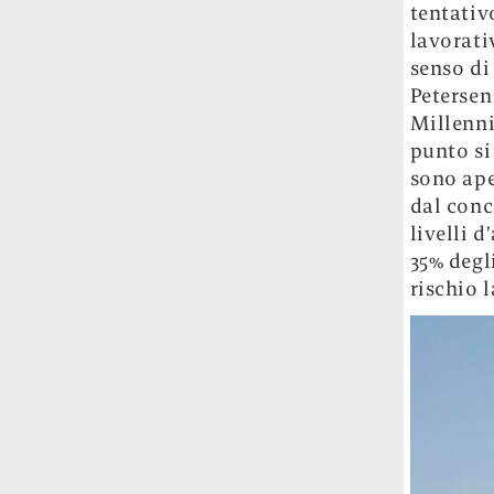
tentativ
Le ondate di caldo potrebbero far
lavorati
aumentare il prezzo del cibo più della
guerra in Iran e della crisi nello Stretto
senso di
di Hormuz
Addirittura un punto
Petersen
percentuale di inflazione alimentare in
Millenni
più, un aumento del costo del cibo che
punto si 
nel 2027 rischia di arrivare al 3 per cento.
sono ape
dal conc
Il ristorante Trippa ha tolto dal menù i
livelli 
suoi due piatti più celebri perché troppe
35% degl
persone prendevano solo quelli per
fotografarli
L'ha spiegato lo chef Diego
rischio 
Rossi, per provare a sfuggire alle
tendenze dettate da Instagram anche
sulla ristorazione.
Il Pentagono ha improvvisamente
cambiato il modo in cui conta i morti e i
feriti nella guerra in Iran
Pare su
richiesta diretta dalla Casa Bianca.