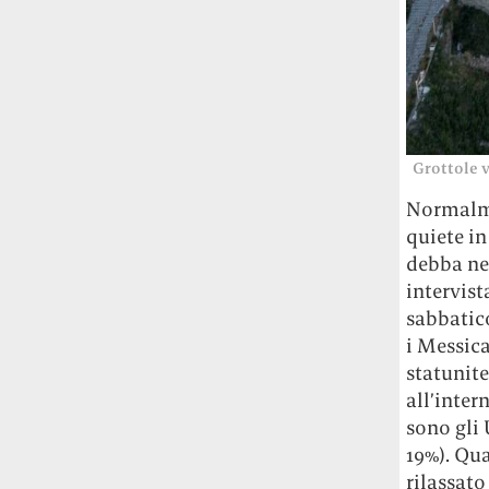
Grottole v
Normalme
quiete in
debba nec
intervist
sabbatico
i Messica
statunite
all’inter
sono gli 
19%). Qua
rilassato