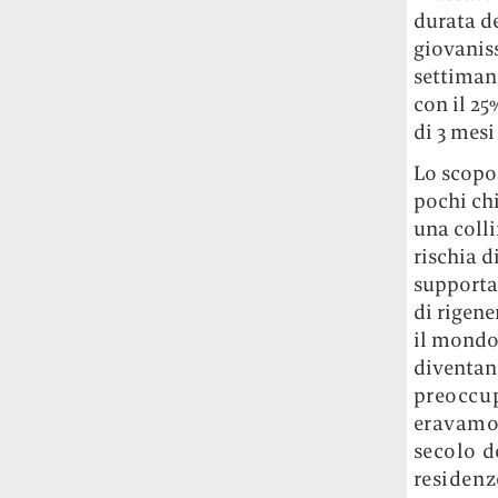
durata de
giovaniss
settimane
con il 25
di 3 mesi
Lo scopo 
pochi chi
una colli
rischia d
supporta
di rigene
il mondo 
diventan
preoccup
eravamo 
secolo d
residenze