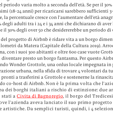
l periodo varia molto a seconda dell’età. Se per il 30%
imi (18-24 anni) per ricaricarsi sarebbero sufficienti 3
, la percentuale cresce con l’aumentare dell’età anagr
% degli adulti tra i 24 e i 34 anni che dichiarano di ave
 e il 30% degli over 50 che desidererebbe un periodo di 
del progetto di Airbnb è ridare vita a un borgo dimen
lometri da Matera (Capitale della Cultura 2019). Arro
na, con i suoi 300 abitanti e oltre 600 case vuote Grott
i diventare presto un borgo fantasma. Per questo Airb
ndo Wonder Grottole, una onlus locale impegnata in 
razione urbana, nella sfida di trovare 4 volontari da t
pronti a trasferirsi a Grottole e sostenerne la rinascit
do co-host di Airbnb.
Non è la prima volta che l’azi
a dei borghi italiani a rischio di estinzione: due a
stati a
Civita di Bagnoregio
, il borgo del Tredice
ove l’azienda aveva lanciato il suo primo progetto
 artistiche. Da semplici turisti, quindi, i 4 selezion