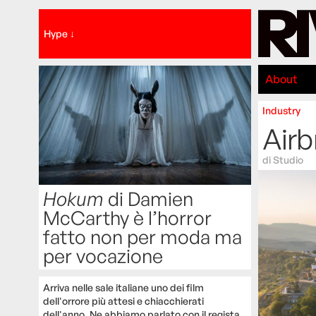
Hype ↓
About
Industry
Airb
di
Studio
Hokum
di Damien
McCarthy è l’horror
fatto non per moda ma
per vocazione
Arriva nelle sale italiane uno dei film
dell'orrore più attesi e chiacchierati
dell'anno. Ne abbiamo parlato con il regista