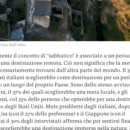
ista dall’alto.
nte il concetto di “sabbatico” è associato a un perio
 una destinazione remota. Ciò non significa che la me
essariamente trovarsi dall’altra parte del mondo. Il 
ati italiani sceglierebbe come destinazione per un per
 un luogo del proprio Paese. Sono dello stesso avviso
ni, il 37% dei quali sceglierebbe una meta locale, e gli
nsi, col 35% delle persone che opterebbe per una dest
no degli Stati Uniti. Mete predilette dagli italiani, dopo 
Usa (con il 27% delle preferenze) e il Giappone (con il
si il 30% degli intervistati afferma che per sentirsi fi
 sceglierebbe una destinazione immersa nella natura. 