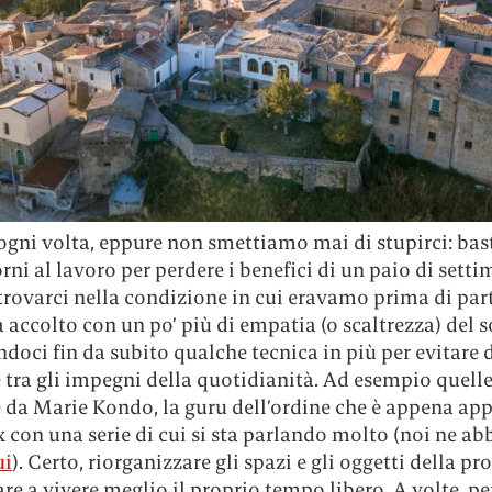
ogni volta, eppure non smettiamo mai di stupirci: ba
rni al lavoro per perdere i benefici di un paio di setti
itrovarci nella condizione in cui eravamo prima di parti
a accolto con un po’ più di empatia (o scaltrezza) del s
doci fin da subito qualche tecnica in più per evitare 
 tra gli impegni della quotidianità. Ad esempio quell
e da Marie Kondo, la guru dell’ordine che è appena ap
x con una serie di cui si sta parlando molto (noi ne a
ui
). Certo, riorganizzare gli spazi e gli oggetti della pr
re a vivere meglio il proprio tempo libero. A volte, per