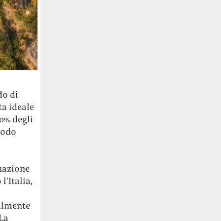
do di
ta ideale
30% degli
iodo
inazione
l’Italia,
nalmente
La