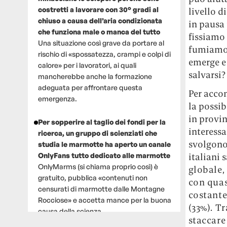
costretti a lavorare con 30° gradi al
livello d
chiuso a causa dell’aria condizionata
in pausa
che funziona male o manca del tutto
fissiamo 
Una situazione così grave da portare al
fumiamo l
rischio di «spossatezza, crampi e colpi di
emerge e 
calore» per i lavoratori, ai quali
salvarsi?
mancherebbe anche la formazione
adeguata per affrontare questa
Per acco
emergenza.
la possib
in provi
Per sopperire al taglio dei fondi per la
interessa
ricerca, un gruppo di scienziati che
svolgono 
studia le marmotte ha aperto un canale
OnlyFans tutto dedicato alle marmotte
italiani 
OnlyMarms (si chiama proprio così) è
globale, 
gratuito, pubblica «contenuti non
con quasi
censurati di marmotte dalle Montagne
costante
Rocciose» e accetta mance per la buona
(33%). T
causa della scienza.
staccare 