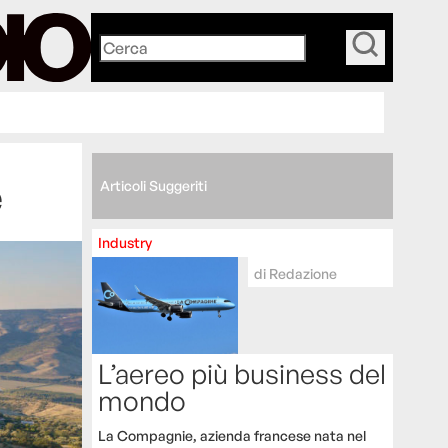
_
e
Articoli Suggeriti
Industry
di
Redazione
L’aereo più business del
mondo
La Compagnie, azienda francese nata nel