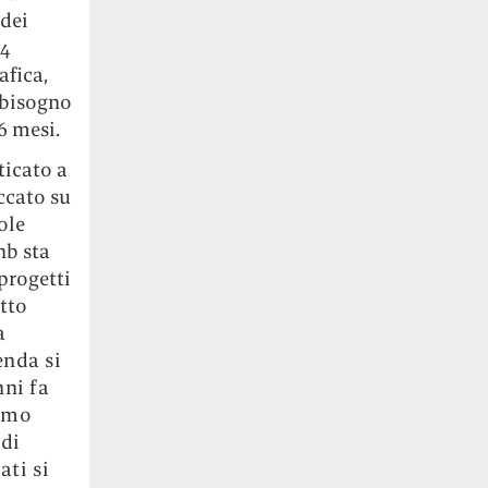
 dei
-4
afica,
r bisogno
6 mesi.
ticato a
ccato su
ole
nb sta
progetti
utto
a
enda si
nni fa
simo
 di
ati si