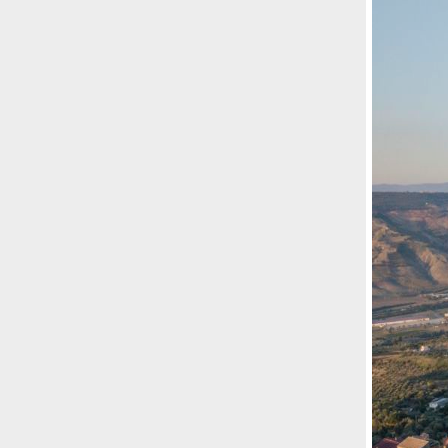
Risultato: 4 morti "in meno" e circa 600
feriti in più.
Fred Again ha passato 50 ore
consecutive in livestream su YouTube
per completare il suo nuovo mixtape
Lo
ha fatto insieme al collettivo LATIN
MAFIA, registrato tutto a Città del
Messico e intitolato (didascalicamente
ma efficacemente) 9 months & 50 hours.
I Massive Attack sono stati banditi a
vita da Singapore dopo aver esposto la
bandiera della Palestina durante un
concerto
Prima di essere espulsi hanno
subìto perquisizioni e il sequestro dei
passaporti. «Un'esperienza surreale», l'ha
definita la band.