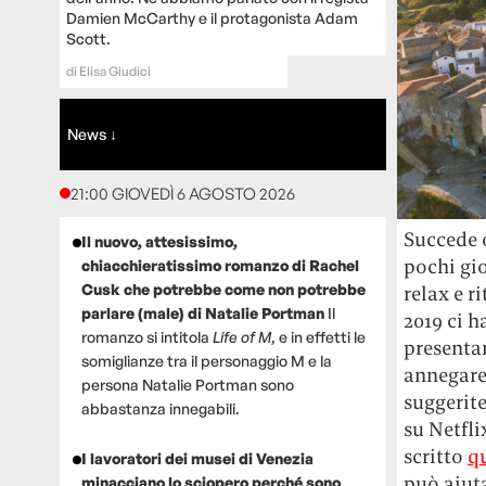
Damien McCarthy e il protagonista Adam
Scott.
di
Elisa Giudici
News ↓
21:00 GIOVEDÌ 6 AGOSTO 2026
Succede 
Il nuovo, attesissimo,
pochi gio
chiacchieratissimo romanzo di Rachel
Cusk che potrebbe come non potrebbe
relax e r
parlare (male) di Natalie Portman
Il
2019 ci h
romanzo si intitola
Life of M
, e in effetti le
presentan
somiglianze tra il personaggio M e la
annegare
persona Natalie Portman sono
suggerit
abbastanza innegabili.
su Netfli
scritto
q
I lavoratori dei musei di Venezia
può aiuta
minacciano lo sciopero perché sono