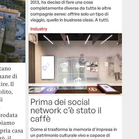
2013, ha deciso di fare una cosa
completamente diversa da tutte le altre
compagnie aeree: offrire solo un tipo di
viaggio, quello in business class. A tutti.
Industry
stano
mane di
re. Il
olito,
di
Prima dei social
e
network c’è stato il
prodata
caffè
bbiamo
Come si trasforma la memoria d'impresa in
opria casa
un patrimonio culturale vivo e capace di
ò, il