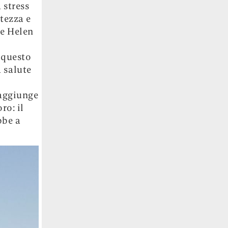
 stress
tezza e
ne Helen
 questo
a salute
raggiunge
ro: il
bbe a