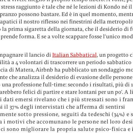
i stress raggiunto è tale che né le lezioni di Kondo né il
 pranzo possono bastare. Ed è in quel momento, ment
apatici il nostro riflesso nei finestrini della metropol
a prima sigaretta della giornata, che il desiderio di 
prende forma. E se a volte scappare fosse l’unico mod
mpagnare il lancio di
Italian Sabbatical
, un progetto c
ilità a 4 volontari di trascorrere un periodo sabbatico 
ncia di Matera, Airbnb ha pubblicato un sondaggio m
nte che analizza il desiderio di evasione delle persone
una professione full-time: secondo i risultati, più di 1
sarebbero felici di partire e stare lontani per un po’.
A l
i dati emersi rivelano che i più stressati sono i fran
 il 37% degli intervistati che afferma di sentirsi
mente sotto pressione, seguiti da tedeschi (34%) e 
ra i motivi che accomunano le persone nel loro desi
ci sono migliorare la propria salute psico-fisica e 