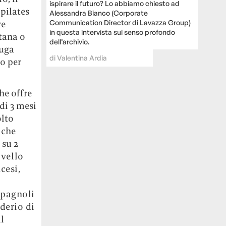
ispirare il futuro? Lo abbiamo chiesto ad
 pilates
Alessandra Bianco (Corporate
Communication Director di Lavazza Group)
re
in questa intervista sul senso profondo
itana o
dell’archivio.
fuga
di
Valentina Ardia
o per
he offre
di 3 mesi
olto
 che
 su 2
ivello
cesi,
spagnoli
derio di
il