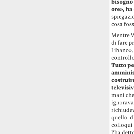
bisogno 
Le ondate di caldo potrebbero far
ore», ha
aumentare il prezzo del cibo più della
spiegazio
guerra in Iran e della crisi nello Stretto
cosa foss
di Hormuz
Addirittura un punto
percentuale di inflazione alimentare in
Mentre V
più, un aumento del costo del cibo che
di fare p
nel 2027 rischia di arrivare al 3 per cento.
Libano
»
controllo
Il ristorante Trippa ha tolto dal menù i
suoi due piatti più celebri perché troppe
Tutto pe
persone prendevano solo quelli per
amminist
fotografarli
L'ha spiegato lo chef Diego
costruire
Rossi, per provare a sfuggire alle
televisi
tendenze dettate da Instagram anche
mani che
sulla ristorazione.
ignorava
richiude
Il Pentagono ha improvvisamente
quello, d
cambiato il modo in cui conta i morti e i
feriti nella guerra in Iran
Pare su
colloqui 
richiesta diretta dalla Casa Bianca.
l’ha dett