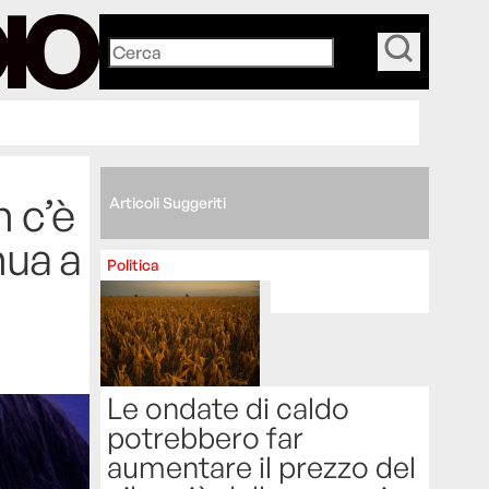
_
n c’è
Articoli Suggeriti
nua a
Politica
Le ondate di caldo
potrebbero far
aumentare il prezzo del