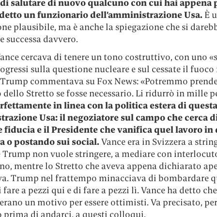
di salutare di nuovo qualcuno con cui hai appena 
 detto un funzionario dell’amministrazione Usa.
È 
ne plausibile, ma è anche la spiegazione che si darebb
e successa davvero.
ance cercava di tenere un tono costruttivo, con uno
«
rogressi sulla questione nucleare e sul cessate il fuoco 
, Trump commentava su Fox News:
«
Potremmo prender
 dello Stretto se fosse necessario. Li ridurrò in mille p
rfettamente in linea con la politica estera di quest
razione Usa: il negoziatore sul campo che cerca d
 fiducia e il Presidente che vanifica quel lavoro in 
va o postando sui social.
Vance era in Svizzera a string
 Trump non vuole stringere, a mediare con interlocuto
no, mentre lo Stretto che aveva appena dichiarato ape
va. Trump nel frattempo minacciava di bombardare q
i fare a pezzi qui e di fare a pezzi lì. Vance ha detto che
erano un motivo per essere ottimisti. Va precisato, per
o prima di andarci, a questi colloqui.