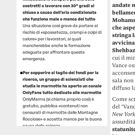
andate m
costretti a lavorare con 30° gradi al
bellamen
chiuso a causa dell’aria condizionata
che funziona male o manca del tutto
Mohamme
Una situazione così grave da portare al
che aspet
rischio di «spossatezza, crampi e colpi di
stringa 
calore» per i lavoratori, ai quali
avvicina
mancherebbe anche la formazione
Shehbaz 
adeguata per affrontare questa
cui il mi
emergenza.
Vance os
acconsent
Per sopperire al taglio dei fondi per la
ricerca, un gruppo di scienziati che
sala non 
studia le marmotte ha aperto un canale
diffuso l
OnlyFans tutto dedicato alle marmotte
Come sc
OnlyMarms (si chiama proprio così) è
gratuito, pubblica «contenuti non
del “Van
censurati di marmotte dalle Montagne
New York
Rocciose» e accetta mance per la buona
assurdità
causa della scienza.
statunit