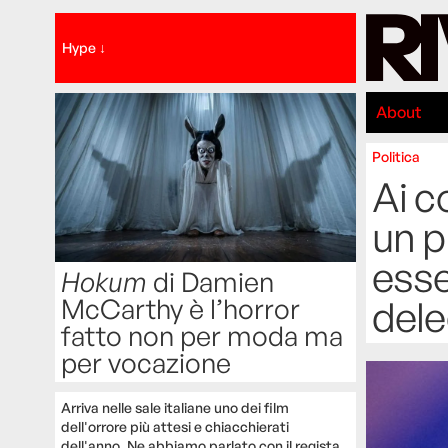
Hype ↓
About
Politica
Ai c
un p
esse
Hokum
di Damien
McCarthy è l’horror
dele
fatto non per moda ma
per vocazione
Arriva nelle sale italiane uno dei film
dell'orrore più attesi e chiacchierati
dell'anno. Ne abbiamo parlato con il regista