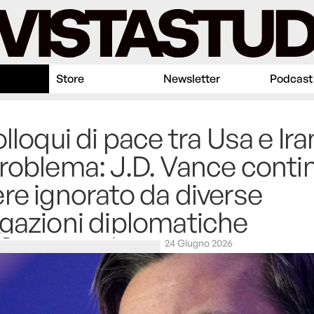
Store
Newsletter
Podcast
olloqui di pace tra Usa e Ira
roblema: J.D. Vance conti
re ignorato da diverse
gazioni diplomatiche
24 Giugno 2026