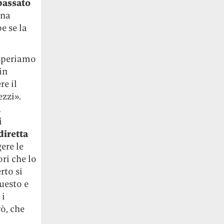
passato
una
e se la
speriamo
in
e il
ezzi
»
.
a
i
diretta
ere le
ri che lo
rto si
uesto e
 i
ò, che