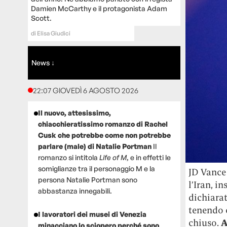
Damien McCarthy e il protagonista Adam
Scott.
di
Elisa Giudici
News ↓
22:07 GIOVEDÌ 6 AGOSTO 2026
Il nuovo, attesissimo,
chiacchieratissimo romanzo di Rachel
Cusk che potrebbe come non potrebbe
parlare (male) di Natalie Portman
Il
romanzo si intitola
Life of M
, e in effetti le
somiglianze tra il personaggio M e la
JD Vance 
persona Natalie Portman sono
l’Iran, i
abbastanza innegabili.
dichiarat
tenendo c
I lavoratori dei musei di Venezia
chiuso.
A
minacciano lo sciopero perché sono