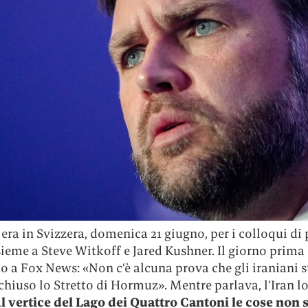
era in Svizzera, domenica 21 giugno, per i colloqui di
nsieme a Steve Witkoff e Jared Kushner. Il giorno prima
o a Fox News: «Non c’è alcuna prova che gli iraniani 
hiuso lo Stretto di Hormuz». Mentre parlava, l’Iran l
l vertice del Lago dei Quattro Cantoni le cose non 