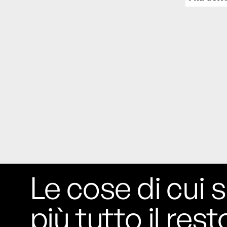
Risultato: 4 morti "in meno" e circa 600
feriti in più.
Fred Again ha passato 50 ore
consecutive in livestream su YouTube
per completare il suo nuovo mixtape
Lo
ha fatto insieme al collettivo LATIN
MAFIA, registrato tutto a Città del
Messico e intitolato (didascalicamente
ma efficacemente) 9 months & 50 hours.
I Massive Attack sono stati banditi a
vita da Singapore dopo aver esposto la
bandiera della Palestina durante un
concerto
Prima di essere espulsi hanno
Le cose di cui s
subìto perquisizioni e il sequestro dei
passaporti. «Un'esperienza surreale», l'ha
definita la band.
più tutto il rest