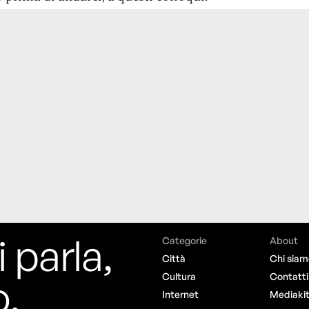
i parla,
Categorie
About
Città
Chi siam
o.
Cultura
Contatti
Internet
Mediaki