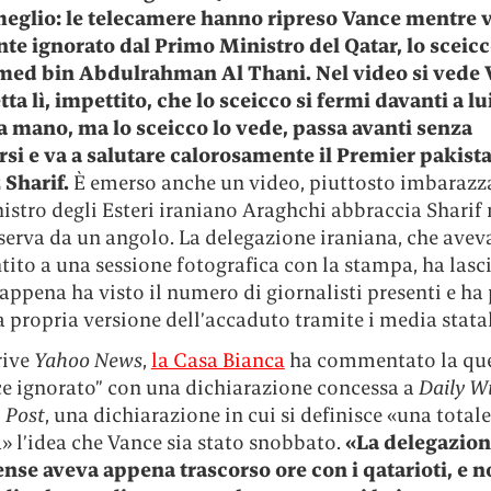
eglio: le telecamere hanno ripreso Vance mentre 
te ignorato dal Primo Ministro del Qatar, lo sceic
d bin Abdulrahman Al Thani. Nel video si vede 
ta lì, impettito, che lo sceicco si fermi davanti a lui
la mano, ma lo sceicco lo vede, passa avanti senza
rsi e va a salutare calorosamente il Premier pakist
Sharif.
È emerso anche un video, piuttosto imbarazza
nistro degli Esteri iraniano Araghchi abbraccia Sharif
serva da un angolo. La delegazione iraniana, che avev
ito a una sessione fotografica con la stampa, ha lasci
appena ha visto il numero di giornalisti presenti e ha
a propria versione dell’accaduto tramite i media statal
rive
Yahoo News
,
la Casa Bianca
ha commentato la qu
ce ignorato” con una dichiarazione concessa a
Daily W
 Post
, una dichiarazione in cui si definisce «una totale
» l’idea che Vance sia stato snobbato.
«La delegazio
ense aveva appena trascorso ore con i qatarioti, e n