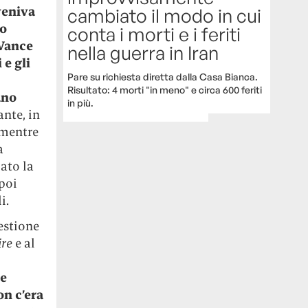
veniva
cambiato il modo in cui
co
conta i morti e i feriti
Vance
nella guerra in Iran
 e gli
Pare su richiesta diretta dalla Casa Bianca.
Risultato: 4 morti "in meno" e circa 600 feriti
ano
in più.
nte, in
 mentre
a
ato la
 poi
i.
estione
ire
e al
ne
on c’era