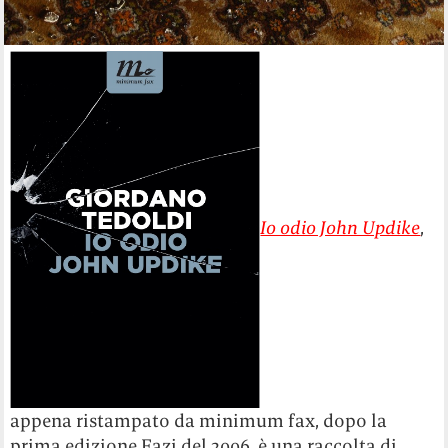
Io odio John Updike
,
appena ristampato da minimum fax, dopo la
prima edizione Fazi del 2006, è una raccolta di