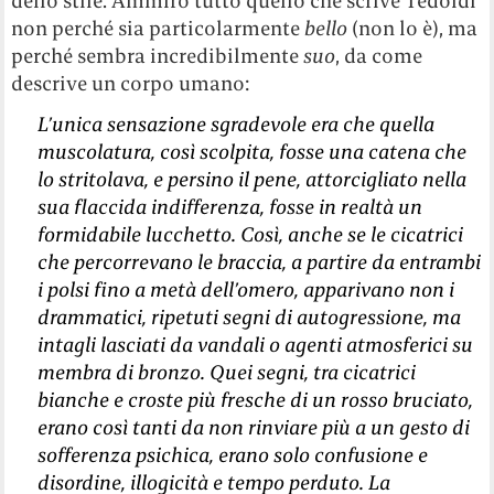
dello stile. Ammiro tutto quello che scrive Tedoldi
non perché sia particolarmente
bello
(non lo è), ma
perché sembra incredibilmente
suo
, da come
descrive un corpo umano:
L’unica sensazione sgradevole era che quella
muscolatura, così scolpita, fosse una catena che
lo stritolava, e persino il pene, attorcigliato nella
sua flaccida indifferenza, fosse in realtà un
formidabile lucchetto. Così, anche se le cicatrici
che percorrevano le braccia, a partire da entrambi
i polsi fino a metà dell’omero, apparivano non i
drammatici, ripetuti segni di autogressione, ma
intagli lasciati da vandali o agenti atmosferici su
membra di bronzo. Quei segni, tra cicatrici
bianche e croste più fresche di un rosso bruciato,
erano così tanti da non rinviare più a un gesto di
sofferenza psichica, erano solo confusione e
disordine, illogicità e tempo perduto. La