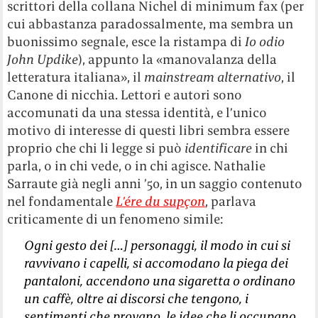
scrittori della collana Nichel di minimum fax (per
cui abbastanza paradossalmente, ma sembra un
buonissimo segnale, esce la ristampa di
Io odio
John Updike
), appunto la «manovalanza della
letteratura italiana», il
mainstream alternativo
, il
Canone di nicchia. Lettori e autori sono
accomunati da una stessa identità, e l’unico
motivo di interesse di questi libri sembra essere
proprio che chi li legge si può
identificare
in chi
parla, o in chi vede, o in chi agisce. Nathalie
Sarraute già negli anni ’50, in un saggio contenuto
nel fondamentale
L’ére du sup
ç
on
, parlava
criticamente di un fenomeno simile:
Ogni gesto dei […] personaggi, il modo in cui si
ravvivano i capelli, si accomodano la piega dei
pantaloni, accendono una sigaretta o ordinano
un caffè, oltre ai discorsi che tengono, i
sentimenti che provano, le idee che li occupano,