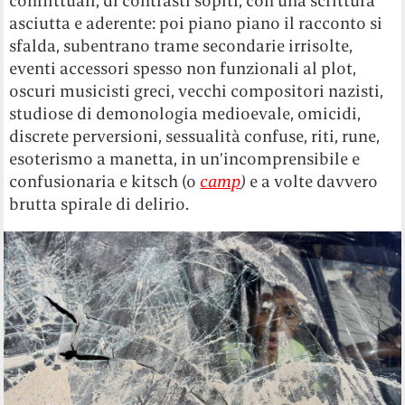
conflittuali, di contrasti sopiti, con una scrittura
asciutta e aderente: poi piano piano il racconto si
sfalda, subentrano trame secondarie irrisolte,
eventi accessori spesso non funzionali al plot,
oscuri musicisti greci, vecchi compositori nazisti,
studiose di demonologia medioevale, omicidi,
discrete perversioni, sessualità confuse, riti, rune,
esoterismo a manetta, in un’incomprensibile e
confusionaria e kitsch (o
camp
)
e a volte davvero
brutta spirale di delirio.