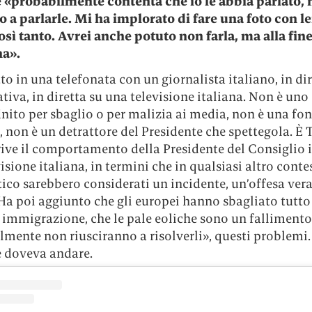
 «probabilmente contenta che io le abbia parlato, 
 a parlarle. Mi ha implorato di fare una foto con lei
osì tanto. Avrei anche potuto non farla, ma alla fin
na».
to in una telefonata con un giornalista italiano, in dir
ativa, in diretta su una televisione italiana. Non è uno
inito per sbaglio o per malizia ai media, non è una fon
 non è un detrattore del Presidente che spettegola. È
ive il comportamento della Presidente del Consiglio i
isione italiana, in termini che in qualsiasi altro conte
co sarebbero considerati un incidente, un’offesa vera
Ha poi aggiunto che gli europei hanno sbagliato tutto
 immigrazione, che le pale eoliche sono un fallimento,
mente non riusciranno a risolverli», questi problemi.
e doveva andare.