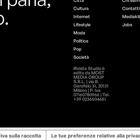
Città
Chi siam
o.
Cultura
Contatti
Internet
Mediaki
Lifestyle
Jobs
Moda
Politica
Pop
Società
Rivista Studio è
edita da MOST
MEDIA GROUP
S.R.L. | via B.
Garofalo 31, 20131
Milano | P. Iva
07160780966 | Tel.
+39 0236504651
iva sulla raccolta
Le tue preferenze relative alla priva