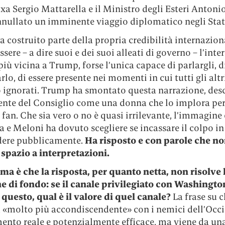
a Sergio Mattarella e il Ministro degli Esteri Antonio
nnullato un imminente viaggio diplomatico negli Stati
 costruito parte della propria credibilità internazion
essere – a dire suoi e dei suoi alleati di governo – l’inte
iù vicina a Trump, forse l’unica capace di parlargli, d
rlo, di essere presente nei momenti in cui tutti gli altr
 ignorati. Trump ha smontato questa narrazione, des
dente del Consiglio come una donna che lo implora pe
 fan. Che sia vero o no è quasi irrilevante, l’immagine 
a e Meloni ha dovuto scegliere se incassare il colpo in
dere pubblicamente.
Ha risposto e con parole che n
 spazio a interpretazioni.
ema è che la risposta, per quanto netta, non risolve 
e di fondo: se il canale privilegiato con Washingto
questo, qual è il valore di quel canale?
La frase su c
 «molto più accondiscendente» con i nemici dell’Occi
ento reale e potenzialmente efficace, ma viene da una