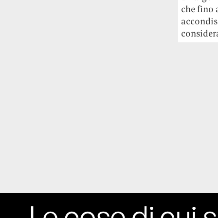
che fino 
accondis
consider
Le cose di cui s