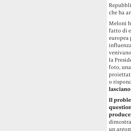
Repubblix
che ha a
Meloni ha
fatto di 
europea p
influenza
venivano
la Presi
foto, una
proiettat
o rispon
lasciano
Il probl
question
produce 
dimostra
un argom