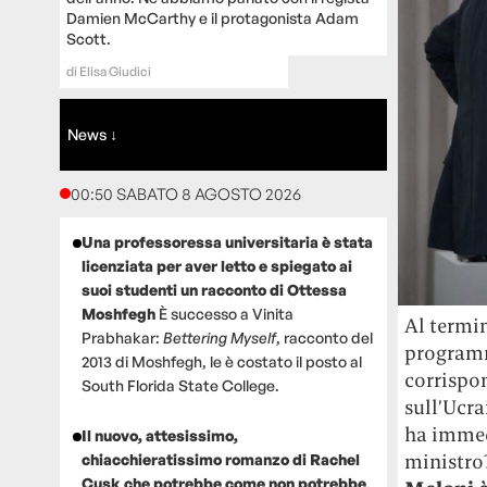
Damien McCarthy e il protagonista Adam
Scott.
di
Elisa Giudici
News ↓
00:50 SABATO 8 AGOSTO 2026
Una professoressa universitaria è stata
licenziata per aver letto e spiegato ai
suoi studenti un racconto di Ottessa
Moshfegh
È successo a Vinita
Al termi
Prabhakar:
Bettering Myself
, racconto del
progra
2013 di Moshfegh, le è costato il posto al
corrispo
South Florida State College.
sull’Ucra
ha immed
Il nuovo, attesissimo,
ministro
chiacchieratissimo romanzo di Rachel
Cusk che potrebbe come non potrebbe