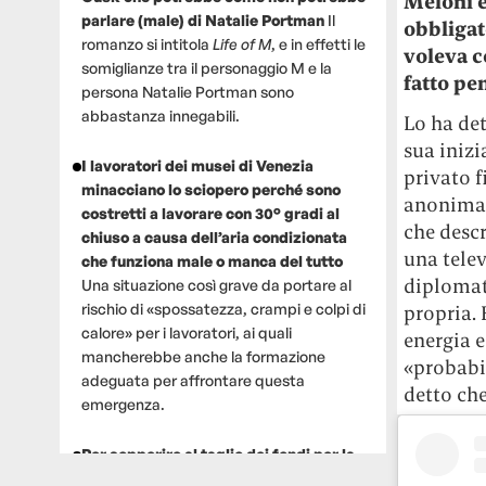
Meloni è
parlare (male) di Natalie Portman
Il
obbligato
romanzo si intitola
Life of M
, e in effetti le
voleva c
somiglianze tra il personaggio M e la
fatto pe
persona Natalie Portman sono
abbastanza innegabili.
Lo ha det
sua inizi
I lavoratori dei musei di Venezia
privato f
minacciano lo sciopero perché sono
anonima,
costretti a lavorare con 30° gradi al
che descr
chiuso a causa dell’aria condizionata
una telev
che funziona male o manca del tutto
diplomati
Una situazione così grave da portare al
rischio di «spossatezza, crampi e colpi di
propria. 
calore» per i lavoratori, ai quali
energia e
mancherebbe anche la formazione
«probabil
adeguata per affrontare questa
detto ch
emergenza.
Per sopperire al taglio dei fondi per la
ricerca, un gruppo di scienziati che