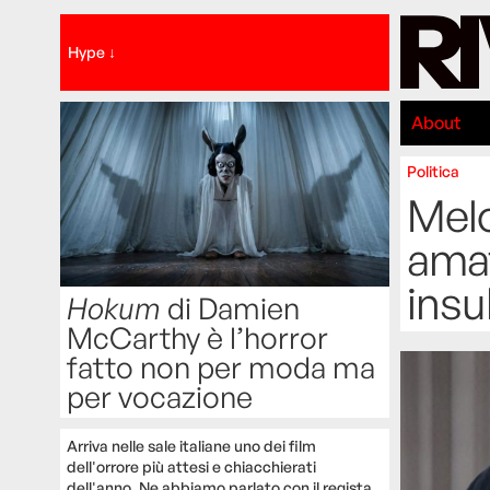
Hype ↓
About
Politica
Melo
amat
insu
Hokum
di Damien
McCarthy è l’horror
fatto non per moda ma
per vocazione
Arriva nelle sale italiane uno dei film
dell'orrore più attesi e chiacchierati
dell'anno. Ne abbiamo parlato con il regista