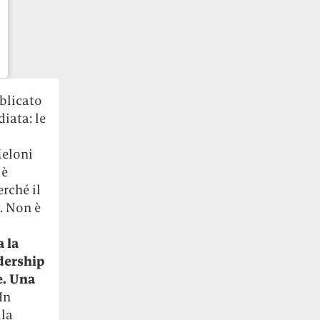
bblicato
iata: le
Meloni
 è
rché il
i. Non è
a la
dership
e. Una
 In
lla