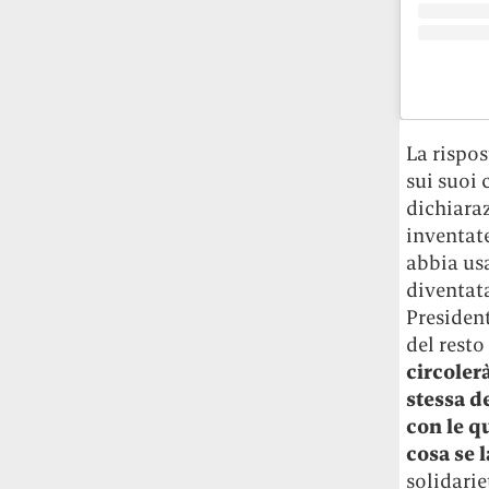
Rossi, per provare a sfuggire alle
tendenze dettate da Instagram anche
sulla ristorazione.
Il Pentagono ha improvvisamente
cambiato il modo in cui conta i morti e i
La rispos
feriti nella guerra in Iran
Pare su
sui suoi 
richiesta diretta dalla Casa Bianca.
dichiara
Risultato: 4 morti "in meno" e circa 600
feriti in più.
inventate
abbia us
Fred Again ha passato 50 ore
diventata
consecutive in livestream su YouTube
President
per completare il suo nuovo mixtape
Lo
del resto
ha fatto insieme al collettivo LATIN
circoler
MAFIA, registrato tutto a Città del
stessa d
Messico e intitolato (didascalicamente
con le q
ma efficacemente) 9 months & 50 hours.
cosa se 
solidarie