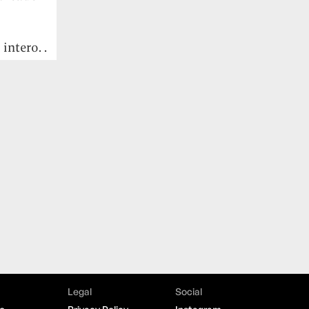
ntero. .
Legal
Social