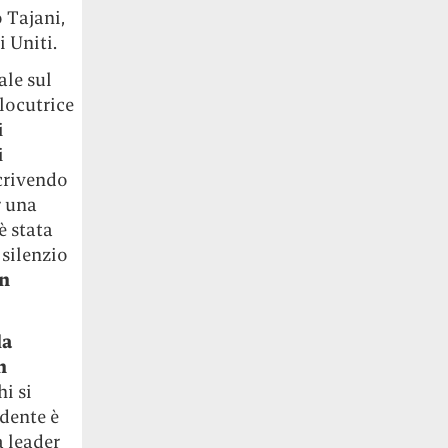
 Tajani,
 Uniti.
ale sul
rlocutrice
i
i
crivendo
r una
è stata
 silenzio
on
la
n
hi si
dente è
 leader