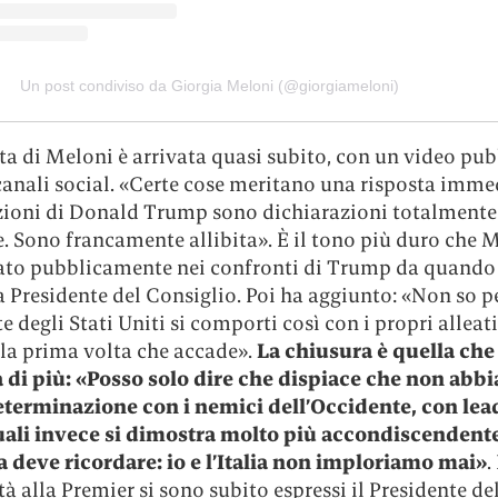
Un post condiviso da Giorgia Meloni (@giorgiameloni)
ta di Meloni è arrivata quasi subito, con un video pu
canali social. «Certe cose meritano una risposta immed
zioni di Donald Trump sono dichiarazioni totalmente
. Sono francamente allibita». È il tono più duro che 
ato pubblicamente nei confronti di Trump da quando
 Presidente del Consiglio. Poi ha aggiunto: «Non so pe
e degli Stati Uniti si comporti così con i propri alleat
 la prima volta che accade».
La chiusura è quella che
à di più: «Posso solo dire che dispiace che non abbi
eterminazione con i nemici dell’Occidente, con lea
uali invece si dimostra molto più accondiscendent
la deve ricordare: io e l’Italia non imploriamo mai»
.
tà alla Premier si sono subito espressi il Presidente de