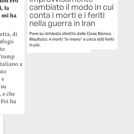
non ero
cambiato il modo in cui
, la
conta i morti e i feriti
e mi ha
nella guerra in Iran
etta, di
Pare su richiesta diretta dalla Casa Bianca.
Risultato: 4 morti "in meno" e circa 600 feriti
 sfogo
in più.
te
 Trump
taliano a
sto
 e
 su
 e che
 Poi ha