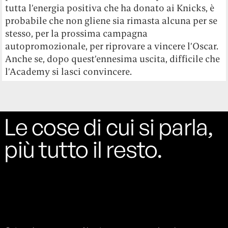
tutta l’energia positiva che ha donato ai Knicks, è
probabile che non gliene sia rimasta alcuna per se
stesso, per la prossima campagna
autopromozionale, per riprovare a vincere l’Oscar.
Anche se, dopo quest’ennesima uscita, difficile che
l’Academy si lasci convincere.
Le cose di cui si parla,
più tutto il resto.