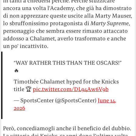
in tanti a chiedersi perché. Perché stuzzicare
ancora una volta l’Academy, che già ha dimostrato
di non apprezzare queste uscite alla Marty Mauser,
lo sbruffonissimo protagonista di
Marty Supreme
,
personaggio che sembra essere rimasto attaccato
addosso a Chalamet, averlo trasformato e anche
un po’ incattivito.
“WAY RATHER THIS THAN THE OSCARS!”
🔥
Timothée Chalamet hyped for the Knicks
title 🏆
pic.twitter.com/DL94Aw6V9b
— SportsCenter (@SportsCenter)
June 14,
2026
Però, concediamogli anche il beneficio del dubbio.
La vittoria dei Knicks, 53 anni dopo l’ultima volta,