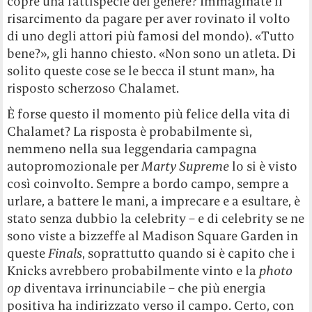
copre una fattispecie del genere? Immaginate il
risarcimento da pagare per aver rovinato il volto
di uno degli attori più famosi del mondo). «Tutto
bene?», gli hanno chiesto. «Non sono un atleta. Di
solito queste cose se le becca il stunt man», ha
risposto scherzoso Chalamet.
È forse questo il momento più felice della vita di
Chalamet? La risposta è probabilmente sì,
nemmeno nella sua leggendaria campagna
autopromozionale per
Marty Supreme
lo si è visto
così coinvolto. Sempre a bordo campo, sempre a
urlare, a battere le mani, a imprecare e a esultare, è
stato senza dubbio la celebrity – e di celebrity se ne
sono viste a bizzeffe al Madison Square Garden in
queste
Finals
, soprattutto quando si è capito che i
Knicks avrebbero probabilmente vinto e la
photo
op
diventava irrinunciabile – che più energia
positiva ha indirizzato verso il campo. Certo, con