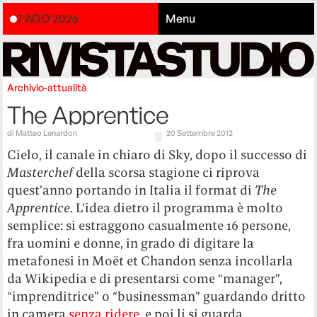
7 AGO 2026
Menu
Archivio-attualità
The Apprentice
di
Matteo Lenardon
20 Settembre 2012
Cielo, il canale in chiaro di Sky, dopo il successo di
Masterchef
della scorsa stagione ci riprova
quest’anno portando in Italia il format di
The
Apprentice
. L’idea dietro il programma è molto
semplice: si estraggono casualmente 16 persone,
fra uomini e donne, in grado di digitare la
metafonesi in Moët et Chandon senza incollarla
da Wikipedia e di presentarsi come “manager”,
“imprenditrice” o “businessman” guardando dritto
in camera
senza ridere
, e poi li si guarda