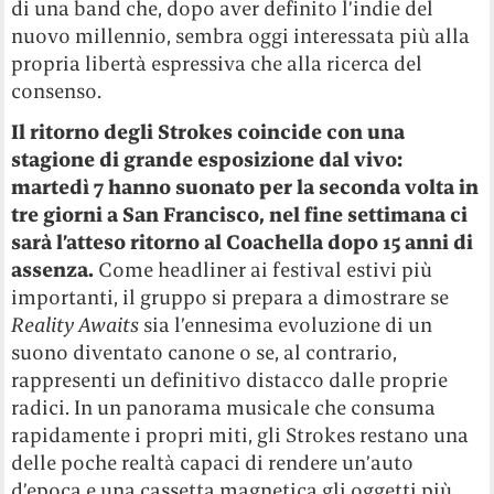
di una band che, dopo aver definito l’indie del
nuovo millennio, sembra oggi interessata più alla
propria libertà espressiva che alla ricerca del
consenso.
Il ritorno degli Strokes coincide con una
stagione di grande esposizione dal vivo:
martedì 7 hanno suonato per la seconda volta in
tre giorni a San Francisco, nel fine settimana ci
sarà l’atteso ritorno al Coachella dopo 15 anni di
assenza.
Come headliner ai festival estivi più
importanti, il gruppo si prepara a dimostrare se
Reality Awaits
sia l’ennesima evoluzione di un
suono diventato canone o se, al contrario,
rappresenti un definitivo distacco dalle proprie
radici. In un panorama musicale che consuma
rapidamente i propri miti, gli Strokes restano una
delle poche realtà capaci di rendere un’auto
d’epoca e una cassetta magnetica gli oggetti più